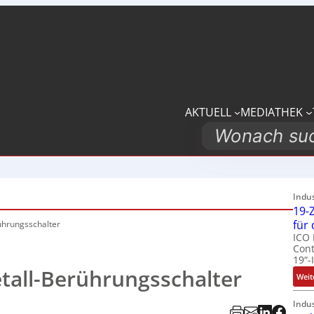
AKTUELL
MEDIATHEK
Search
Indu
19-Z
für
ührungsschalter
ICO 
Cont
19“-
tall-Berührungsschalter
Weit
Indu