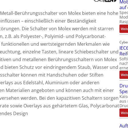
Mob
auf
Spec
 Metall-Berührungsschalter von Molex bieten eine hohe
Modu
flüssen – einschließlich einer Beständigkeit
Ras
örungen. Die Schalter von Molex werden mit starren
Weit
, z.B. als Polyester-, Polyimid- und Polycarbonat-
Cybe
n funktionellen und wertsteigernden Merkmalen wie
IEC6
uchtung, einzelne Tasten, lineare Schiebeschalter und
Rei
Soft
zitiven und metallenen Berührungsschaltern von Molex
nach
und bieten Schutz vor eindringendem Staub, Wasser und
erne
gsschalter können mit Handschuhen oder Stiften
Weit
verlays aus Edelstahl, Aluminium oder anderen
Dru
hen Materialien angeboten und können auch mit einer
Spe
Kais
 versehen werden. Bei den kapazitiven Schaltern sorgen
aus 
strate sowie Overlays aus gehärtetem Glas, Polycarbonat
Dru
igendes Design
Weit
Auf