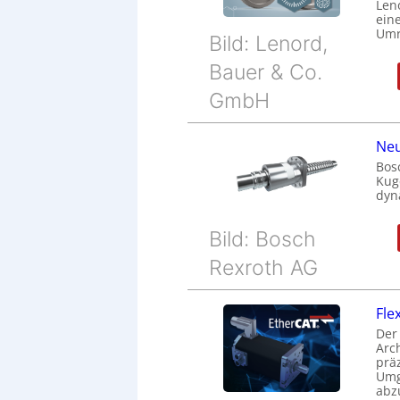
Len
eine
Umr
Bild: Lenord,
Bauer & Co.
GmbH
Neu
Bos
Kug
dyn
Bild: Bosch
Rexroth AG
Fle
Der
Arc
prä
Umg
abz