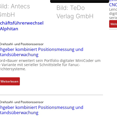
CNC
ild: Antecs
Bild: TeDo
Leno
digi
GmbH
Verlag GmbH
seri
chäftsführerwechsel
Weit
 Alphitan
Drehzahl- und Positionssensor
hgeber kombiniert Positionsmessung und
standsüberwachung
ord+Bauer erweitert sein Portfolio digitaler MiniCoder um
 Variante mit serieller Schnittstelle für Fanuc-
ichtersysteme.
:
Weiterlesen
D
r
e
Drehzahl- und Positionssensor
h
hgeber kombiniert Positionsmessung und
g
standsüberwachung
e