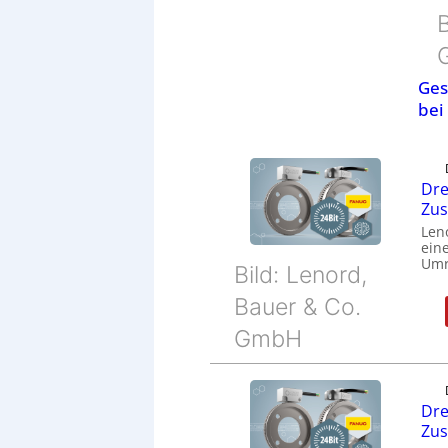
B
Ges
bei
Dre
Zu
Len
eine
Umr
Bild: Lenord,
Bauer & Co.
GmbH
Dre
Zu