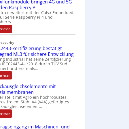
ilfunkmodule bringen 4G und 5G
-
Z
 den Raspberry Pi
o
tra erweitert mit der Calyx Embedded
l Serie Raspberry Pi 4 und
l
pberry…
l
-
:
erlesen
I
M
n
o
rsecurity
d
b
2443-Zertifizierung bestätigt
u
i
fegrad ML3 für sichere Entwicklung
s
l
ing Industrial hat seine Zertifizierung
t
f
 IEC62443-4-1:2018 durch TÜV Süd
r
u
uert und erstmals…
i
n
:
erlesen
e
k
I
-
m
ckausgleichselemente mit
E
P
o
zialmembranen
C
C
d
er stellt mit Agro ein hochrobustes,
6
l
u
rostfreiem Stahl A4 (V4A) gefertigtes
2
ä
l
ckausgleichselement…
4
s
e
:
4
erlesen
s
b
D
3
t
r
r
-
tragseingang im Maschinen- und
s
i