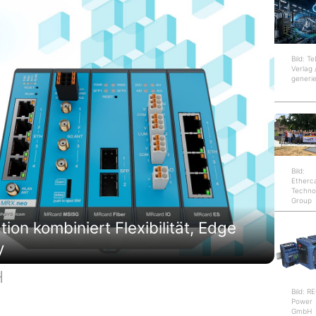
Bild: T
Verlag 
generie
Bild:
Etherc
Techno
Group
on kombiniert Flexibilität, Edge
y
H
Bild: 
Power
GmbH