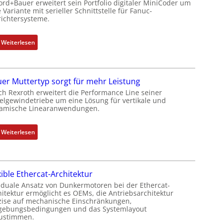
ord+Bauer erweitert sein Portfolio digitaler MiniCoder um
b
 Variante mit serieller Schnittstelle für Fanuc-
e
ichtersysteme.
r
k
:
Weiterlesen
o
D
m
r
b
e
i
er Muttertyp sorgt für mehr Leistung
h
n
ch Rexroth erweitert die Performance Line seiner
g
i
elgewindetriebe um eine Lösung für vertikale und
e
amische Linearanwendungen.
e
b
r
e
t
:
Weiterlesen
r
P
N
k
o
e
o
s
u
m
i
xible Ethercat-Architektur
e
b
t
r
 duale Ansatz von Dunkermotoren bei der Ethercat-
i
i
hitektur ermöglicht es OEMs, die Antriebsarchitektur
M
n
zise auf mechanische Einschränkungen,
o
u
i
ebungsbedingungen und das Systemlayout
n
t
ustimmen.
e