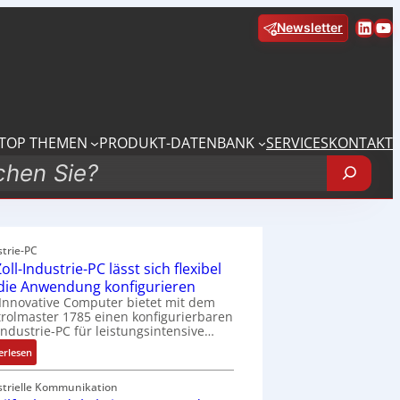
Linke
Yo
Newsletter
TOP THEMEN
PRODUKT-DATENBANK
SERVICES
KONTAKT
strie-PC
oll-Industrie-PC lässt sich flexibel
 die Anwendung konfigurieren
Innovative Computer bietet mit dem
rolmaster 1785 einen konfigurierbaren
Industrie-PC für leistungsintensive…
:
erlesen
1
9
strielle Kommunikation