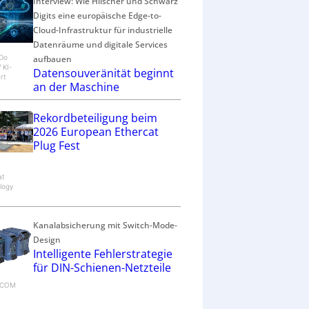
Interview: Wie Hilscher und Schwarz
Digits eine europäische Edge-to-
Cloud-Infrastruktur für industrielle
Datenräume und digitale Services
aufbauen
eDo
/ KI-
Datensouveränität beginnt
rt
an der Maschine
Rekordbeteiligung beim
2026 European Ethercat
Plug Fest
at
logy
Kanalabsicherung mit Switch-Mode-
Design
Intelligente Fehlerstrategie
für DIN-Schienen-Netzteile
RECOM