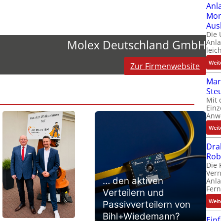
Anl
Mom
Aus
Die
Molex Deutschland GmbH
Anl
leic
Weit
Zur Firmenwebsite
Mar
Ste
Mit 
Einz
Anw
Weit
Dra
Rob
Die 
Ver
… den aktiven
Anla
Fer
Verteilern und
Weit
Passivverteilern von
Bihl+Wiedemann?
Ein