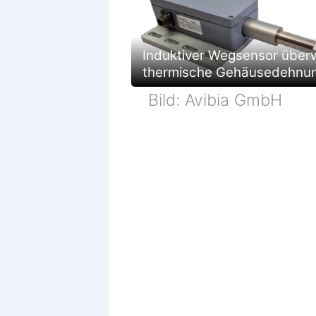
Induktiver Wegsensor über
thermische Gehäusedehnu
Bild: Avibia GmbH