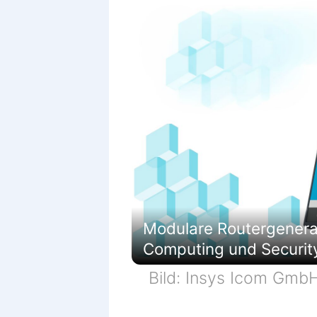
Modulare Routergenerati
Computing und Securit
Bild: Insys Icom Gmb