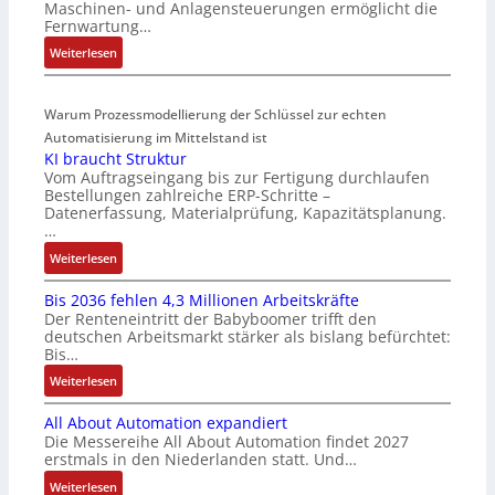
Maschinen- und Anlagensteuerungen ermöglicht die
k
Z
t
Fernwartung…
t
e
e
:
Weiterlesen
s
r
g
D
t
t
r
r
a
i
a
Warum Prozessmodellierung der Schlüssel zur echten
a
r
f
t
h
Automatisierung im Mittelstand ist
t
i
i
KI braucht Struktur
t
f
z
o
Vom Auftragseingang bis zur Fertigung durchlaufen
l
ü
i
n
Bestellungen zahlreiche ERP-Schritte –
o
r
e
i
Datenerfassung, Materialprüfung, Kapazitätsplanung.
s
m
r
n
…
e
u
u
F
:
Weiterlesen
I
l
n
a
K
n
t
g
n
Bis 2036 fehlen 4,3 Millionen Arbeitskräfte
I
t
i
b
u
Der Renteneintritt der Babyboomer trifft den
b
e
v
e
c
deutschen Arbeitsmarkt stärker als bislang befürchtet:
r
g
a
Bis…
s
C
a
r
r
t
N
:
Weiterlesen
u
a
i
ä
C
B
c
t
a
t
-
All About Automation expandiert
i
h
i
b
i
S
Die Messereihe All About Automation findet 2027
s
t
o
l
g
erstmals in den Niederlanden statt. Und…
y
2
S
n
e
t
s
0
:
Weiterlesen
t
v