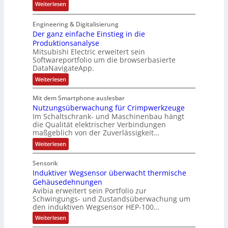
:
:
Weiterlesen
u
c
r
o
P
N
l
h
i
n
o
e
Engineering & Digitalisierung
t
n
k
s
u
Der ganz einfache Einstieg in die
S
i
i
Produktionsanalyse
e
y
k
Mitsubishi Electric erweitert sein
t
r
s
-
Softwareportfolio um die browserbasierte
i
V
t
G
DataNavigateApp.
v
e
è
e
:
Weiterlesen
e
r
m
s
D
M
t
e
e
c
Mit dem Smartphone auslesbar
o
r
r
s
h
Nutzungsüberwachung für Crimpwerkzeuge
g
m
i
:
ä
a
Im Schaltschrank- und Maschinenbau hängt
e
e
Q
n
f
die Qualität elektrischer Verbindungen
z
n
b
2
maßgeblich von der Zuverlässigkeit…
t
e
t
s
-
s
i
:
Weiterlesen
a
-
n
E
N
f
f
u
u
u
r
ü
Sensorik
a
t
f
n
g
h
c
Induktiver Wegsensor überwacht thermische
z
n
d
h
e
u
r
Gehäusedehnungen
e
n
a
M
b
Avibia erweitert sein Portfolio zur
e
E
g
h
a
Schwingungs- und Zustandsüberwachung um
n
i
r
s
den induktiven Wegsensor HEP-100…
m
r
n
ü
i
z
s
b
e
k
:
s
Weiterlesen
u
t
e
I
,
e
s