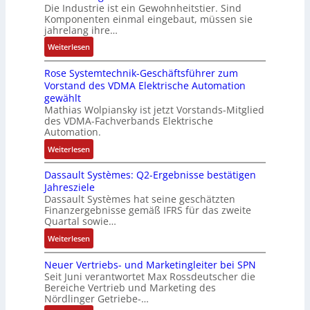
Die Industrie ist ein Gewohnheitstier. Sind
b
t
o
M
i
i
Komponenten einmal eingebaut, müssen sie
e
w
s
a
t
e
jahrelang ihre…
s
i
e
s
s
r
:
s
Weiterlesen
c
M
c
k
t
D
e
k
u
h
r
Rose Systemtechnik-Geschäftsführer zum
a
r
l
l
i
ä
Vorstand des VDMA Elektrische Automation
s
t
u
t
n
f
gewählt
I
e
n
i
e
t
Mathias Wolpiansky ist jetzt Vorstands-Mitglied
T
L
g
t
n
e
des VDMA-Fachverbands Elektrische
-
a
u
-
Automation.
R
s
r
u
:
Weiterlesen
ü
e
n
n
R
c
r
-
d
Dassault Systèmes: Q2-Ergebnisse bestätigen
o
k
t
K
A
Jahresziele
s
g
r
i
n
Dassault Systèmes hat seine geschätzten
e
r
i
t
l
Finanzergebnisse gemäß IFRS für das zweite
S
a
a
E
Quartal sowie…
a
y
t
n
n
g
:
Weiterlesen
s
d
g
c
e
D
t
e
u
o
n
Neuer Vertriebs- und Marketingleiter bei SPN
a
e
r
l
d
b
Seit Juni verantwortet Max Rossdeutscher die
s
m
F
a
e
Bereiche Vertrieb und Marketing des
a
s
t
a
t
Nördlinger Getriebe-…
r
u
a
e
b
i