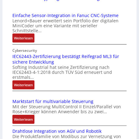
Einfache Sensor-Integration in Fanuc CNC-Systeme
Lenord+Bauer erweitert sein Portfolio der digitalen
MiniCoder um eine Variante mit serieller
Schnittstelle…
:
Weiterlesen
E
i
Cybersecurity
n
IEC62443-Zertifizierung bestätigt Reifegrad ML3 für
sichere Entwicklung
f
Softing Industrial hat seine Zertifizierung nach
a
IEC62443-4-1:2018 durch TÜV Süd erneuert und
c
erstmals…
h
:
Weiterlesen
e
I
S
E
e
Marktstart für multivariable Steuerung
C
n
Mit der Steuerung MultiControl II Einzel/Parallel von
6
s
Rose+Krieger können Anwender bis zu zwei…
2
o
:
Weiterlesen
4
r
M
4
-
Drahtlose Integration von AGV und Robotik
a
3
I
Die Produktfamilie von Modibus zur Vernetzung von
r
-
n