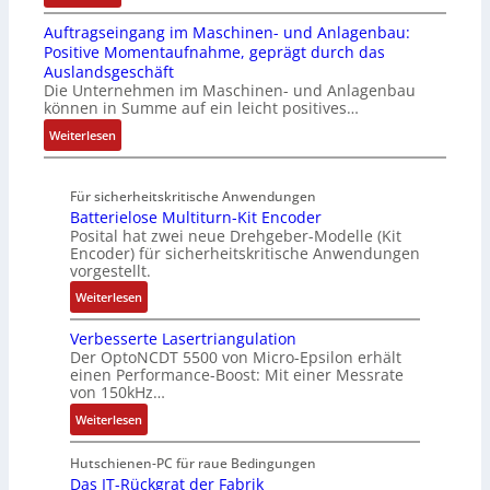
S
R
t
3
A
r
o
t
e
e
Auftragseingang im Maschinen- und Anlagenbau:
6
l
u
n
e
i
m
Positive Momentaufnahme, geprägt durch das
f
l
k
A
u
f
e
Auslandsgeschäft
e
A
t
G
e
e
Die Unternehmen im Maschinen- und Anlagenbau
h
b
u
V
r
können in Summe auf ein leicht positives…
g
l
o
r
u
u
r
:
Weiterlesen
e
u
n
n
a
A
n
t
d
g
d
u
4
A
R
M
Für sicherheitskritische Anwendungen
f
,
u
o
L
Batterielose Multiturn-Kit Encoder
t
3
t
b
3
Posital hat zwei neue Drehgeber-Modelle (Kit
r
M
o
o
Encoder) für sicherheitskritische Anwendungen
f
a
i
m
t
vorgestellt.
ü
g
l
a
i
r
:
Weiterlesen
s
l
t
k
s
B
e
i
i
i
Verbesserte Lasertriangulation
a
i
o
o
Der OptoNCDT 5500 von Micro-Epsilon erhält
c
t
n
n
n
einen Performance-Boost: Mit einer Messrate
h
t
g
e
e
von 150kHz…
e
e
a
n
x
:
r
Weiterlesen
r
n
A
p
V
e
i
g
r
a
e
E
Hutschienen-PC für raue Bedingungen
e
i
b
n
r
Das IT-Rückgrat der Fabrik
n
l
m
e
d