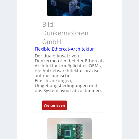
i
r
n
t
M
d
i
u
s
o
t
ü
Bild:
n
t
b
Dunkermotoren
s
e
e
m
GmbH
r
r
e
t
Flexible Ethercat-Architektur
w
s
y
a
Der duale Ansatz von
s
Dunkermotoren bei der Ethercat-
p
c
Architektur ermöglicht es OEMs,
u
s
h
die Antriebsarchitektur präzise
n
o
u
auf mechanische
g
r
Einschränkungen,
n
Umgebungsbedingungen und
u
g
g
das Systemlayout abzustimmen.
n
t
d
f
:
Z
Weiterlesen
ü
F
u
r
l
s
m
e
t
e
x
a
h
i
n
r