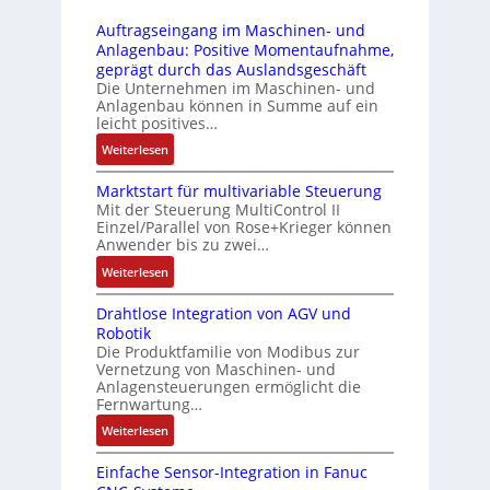
t
r
-
i
s
Auftragseingang im Maschinen- und
u
Z
n
i
Anlagenbau: Positive Momentaufnahme,
c
e
g
c
geprägt durch das Auslandsgeschäft
k
r
e
h
Die Unternehmen im Maschinen- und
a
t
Anlagenbau können in Summe auf ein
n
f
u
i
leicht positives…
4
l
s
f
G
e
:
Weiterlesen
g
i
u
x
A
l
z
n
i
Marktstart für multivariable Steuerung
u
e
i
Mit der Steuerung MultiControl II
d
b
f
i
e
Einzel/Parallel von Rose+Krieger können
5
e
t
c
Anwender bis zu zwei…
r
G
l
r
h
u
a
:
Weiterlesen
f
a
s
n
u
M
ü
g
e
g
Drahtlose Integration von AGV und
f
a
r
s
l
b
Robotik
d
r
d
e
e
e
Die Produktfamilie von Modibus zur
e
k
i
i
m
Vernetzung von Maschinen- und
s
n
t
e
n
Anlagensteuerungen ermöglicht die
e
t
R
s
A
g
Fernwartung…
n
ä
a
t
n
a
t
:
Weiterlesen
t
s
a
w
n
e
D
i
p
r
e
g
m
Einfache Sensor-Integration in Fanuc
r
g
b
t
n
i
i