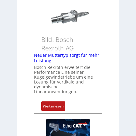
r
i
e
t
h
i
g
o
e
n
b
s
Bild: Bosch
e
m
Rexroth AG
r
e
k
Neuer Muttertyp sorgt für mehr
s
Leistung
o
s
m
Bosch Rexroth erweitert die
u
Performance Line seiner
b
n
Kugelgewindetriebe um eine
i
g
Lösung für vertikale und
n
dynamische
u
Linearanwendungen.
i
n
e
d
r
:
Weiterlesen
Z
t
N
u
P
e
s
o
u
t
s
e
a