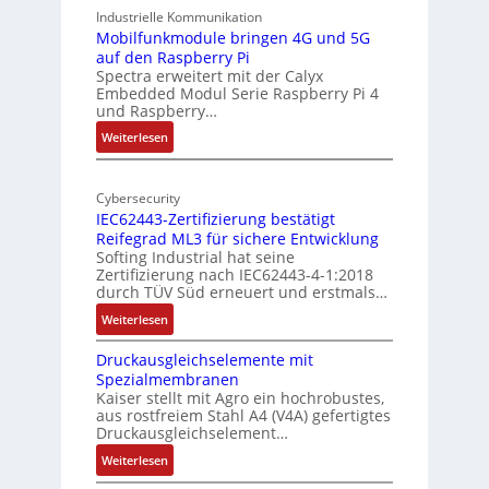
A
u
9
Industrielle Kommunikation
I
r
-
Mobilfunkmodule bringen 4G und 5G
a
auf den Raspberry Pi
Z
Spectra erweitert mit der Calyx
n
o
Embedded Modul Serie Raspberry Pi 4
l
d
und Raspberry…
l
e
:
Weiterlesen
-
r
M
I
E
o
n
d
Cybersecurity
b
d
g
IEC62443-Zertifizierung bestätigt
i
u
e
Reifegrad ML3 für sichere Entwicklung
l
s
Softing Industrial hat seine
f
t
Zertifizierung nach IEC62443-4-1:2018
u
r
durch TÜV Süd erneuert und erstmals…
n
i
:
Weiterlesen
k
e
I
m
-
Druckausgleichselemente mit
E
o
P
Spezialmembranen
C
d
C
Kaiser stellt mit Agro ein hochrobustes,
6
u
l
aus rostfreiem Stahl A4 (V4A) gefertigtes
2
l
ä
Druckausgleichselement…
4
e
s
:
Weiterlesen
4
b
s
D
3
r