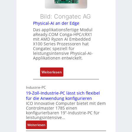
b
d
L
l
s
e
Bild: Congatec AG
e
ü
i
Physical-AI an der Edge
E
b
s
Das applikationsfertige Modul
t
e
t
aReady.COM Conga-HPC/cRX1
h
r
u
mit AMD Ryzen AI Embedded
e
w
n
X100 Series Prozessoren hat
r
Congatec speziell für
a
g
leistungsintensive Physical-AI-
c
c
Applikationen entwickelt.
a
h
t
u
:
Weiterlesen
-
n
P
A
g
h
r
Industrie-PC
y
c
19-Zoll-Industrie-PC lässt sich flexibel
s
h
für die Anwendung konfigurieren
i
ICO Innovative Computer bietet mit dem
i
Controlmaster 1785 einen
c
t
konfigurierbaren 19“-Industrie-PC für
a
e
leistungsintensive…
l
k
:
Weiterlesen
-
t
1