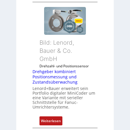
D
r
e
h
g
e
b
Bild: Lenord,
e
r
Bauer & Co.
k
GmbH
o
Drehzahl- und Positionssensor
m
Drehgeber kombiniert
b
Positionsmessung und
i
Zustandsüberwachung
n
Lenord+Bauer erweitert sein
i
Portfolio digitaler MiniCoder um
eine Variante mit serieller
e
Schnittstelle für Fanuc-
r
Umrichtersysteme.
t
P
:
Weiterlesen
o
D
s