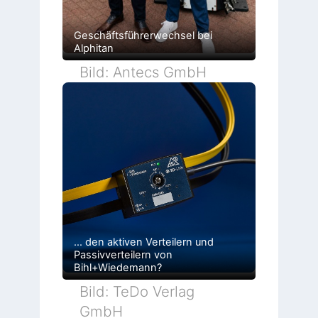
Geschäftsführerwechsel bei
Alphitan
Bild: Antecs GmbH
… den aktiven Verteilern und
Passivverteilern von
Bihl+Wiedemann?
Bild: TeDo Verlag
GmbH