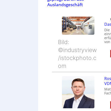
Auslandsgeschäft
Das
Die
ein
erfü
Bild:
von
©industryview
/istockphoto.c
om
Ros
VDM
Mat
Fac