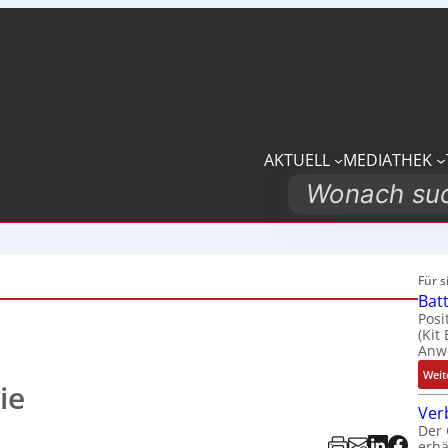
AKTUELL
MEDIATHEK
Search
Für 
Bat
Posi
(Kit
Anwe
Weit
ie
Ver
Der 
erhä