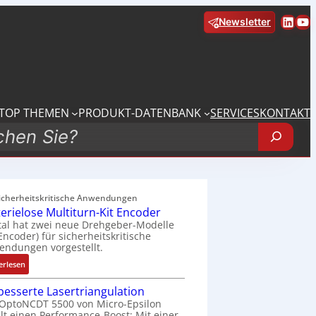
Linke
Yo
Newsletter
TOP THEMEN
PRODUKT-DATENBANK
SERVICES
KONTAKT
sicherheitskritische Anwendungen
terielose Multiturn-Kit Encoder
tal hat zwei neue Drehgeber-Modelle
 Encoder) für sicherheitskritische
ndungen vorgestellt.
:
erlesen
B
besserte Lasertriangulation
a
OptoNCDT 5500 von Micro-Epsilon
t
lt einen Performance-Boost: Mit einer