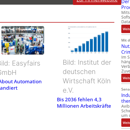
Der 
Pro
Mits
Soft
Dat
Weit
Mit 
Nut
Cri
Im 
Bild: Institut der
häng
ild: Easyfairs
Ver
deutschen
Zuve
GmbH
Weit
Wirtschaft Köln
 About Automation
andiert
e.V.
Sens
Ind
Bis 2036 fehlen 4,3
the
Millionen Arbeitskräfte
Avib
Sch
um 
Weit