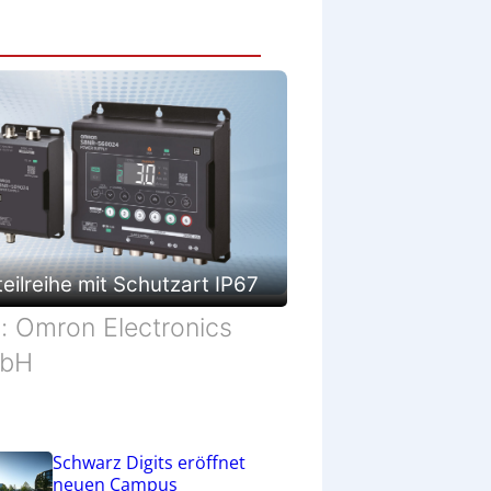
eilreihe mit Schutzart IP67
d: Omron Electronics
bH
Schwarz Digits eröffnet
neuen Campus