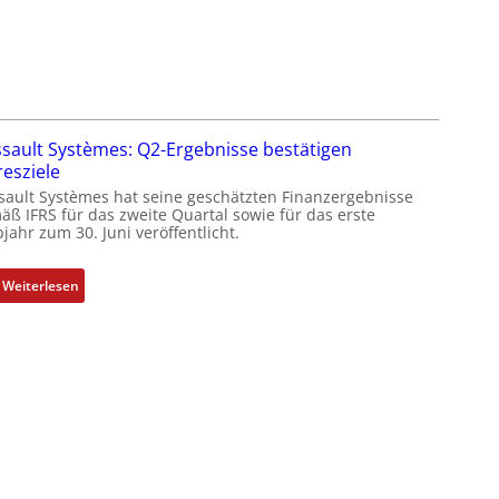
o
r
s
a
e
t
S
d
y
e
s
r
sault Systèmes: Q2-Ergebnisse bestätigen
t
F
resziele
e
a
sault Systèmes hat seine geschätzten Finanzergebnisse
m
b
äß IFRS für das zweite Quartal sowie für das erste
t
jahr zum 30. Juni veröffentlicht.
r
e
i
c
k
:
Weiterlesen
h
D
n
a
i
s
k
s
-
a
G
u
e
l
s
t
c
S