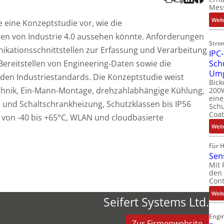
Mes
Weit
e eine Konzeptstudie vor, wie die
iten von Industrie 4.0 aussehen könnte. Anforderungen
Stro
nikationsschnittstellen zur Erfassung und Verarbeitung
IPC-
Sch
Bereitstellen von Engineering-Daten sowie die
Um
den Industriestandards. Die Konzeptstudie weist
Bick
Technik, Ein-Mann-Montage, drehzahlabhängige Kühlung,
200W
ein
 und Schaltschrankheizung, Schutzklassen bis IP56
Schu
Coat
von -40 bis +65°C, WLAN und cloudbasierte
Weit
Für 
Sen
Mit 
den 
Cont
Weit
Seifert Systems Ltd.
Engin
Zur Firmenwebsite