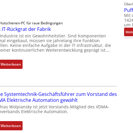
Über
Puf
Mit 
1424
Hutschienen-PC für raue Bedingungen
um l
 IT-Rückgrat der Fabrik
Weit
 Industrie ist ein Gewohnheitstier. Sind Komponenten
mal eingebaut, müssen sie jahrelang ihre Funktion
llen. Keine einfache Aufgabe in der IT-Infrastruktur, die
 einer kontinuierlichen Weiterentwicklung geprägt ist.…
:
Weiterlesen
D
a
s
I
e Systemtechnik-Geschäftsführer zum Vorstand des
T
A Elektrische Automation gewählt
-
hias Wolpiansky ist jetzt Vorstands-Mitglied des VDMA-
R
hverbands Elektrische Automation.
ü
c
:
Weiterlesen
k
R
g