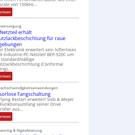
t
srate von 150kHz…
e
:
erlesen
r
V
i
e
e
mversorgung
r
l
Netzteil erhält
b
o
utzlackbeschichtung für raue
e
s
gebungen
s
e
er Elektronik erweitert sein lüfterloses
s
M
-Industrie-PC-Netzteil BEP-520C um
e
u
e standardmäßige
r
tzlackbeschichtung (Conformal
l
ing).
t
t
e
i
:
erlesen
L
t
I
a
u
P
Hochschwindigkeitsanwendungen
s
r
sorlose Fangschaltung
C
e
n
Flying Restart erweitert Sieb & Meyer
-
r
Funktionsumfang seiner Drive
-
N
roller aus…
t
K
e
r
i
t
:
erlesen
i
t
z
S
a
E
t
e
eering & Digitalisierung
n
n
e
n