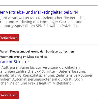
h
y
ä
s
er Vertriebs- und Marketingleiter bei SPN
f
t
t Juni verantwortet Max Rossdeutscher die Bereiche
t
è
trieb und Marketing des Nördlinger Getriebe- und
s
m
zahnungsspezialisten SPN Schwaben Präzision.
f
e
ü
s
:
Weiterlesen
h
:
N
r
Q
e
e
2
Warum Prozessmodellierung der Schlüssel zur echten
u
r
-
Automatisierung im Mittelstand ist
e
z
braucht Struktur
E
r
u
r
 Auftragseingang bis zur Fertigung durchlaufen
V
m
tellungen zahlreiche ERP-Schritte – Datenerfassung,
g
e
erialprüfung, Kapazitätsplanung. Zeitintensive Routinen
V
e
r
 hohem Automatisierungspotenzial durch KI. Doch
o
b
schen Vision und Praxis liegt im Mittelstand…
t
r
n
r
s
i
i
:
Weiterlesen
t
s
e
K
a
s
b
I
n
e
s
b