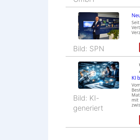
Neu
Sei
Ver
Ver
Bild: SPN
KI 
Vom
Bes
Mat
Bild: KI-
mit
zwi
generiert