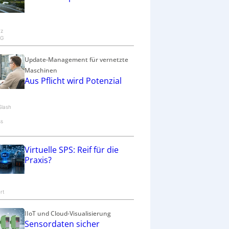
rz
KG
Update-Management für vernetzte
Maschinen
Aus Pflicht wird Potenzial
Slash
ss
Virtuelle SPS: Reif für die
Praxis?
-
rt
IIoT und Cloud-Visualisierung
Sensordaten sicher