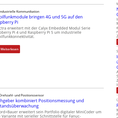
e
o
m
l
Industrielle Kommunikation
e
l
ilfunkmodule bringen 4G und 5G auf den
n
-
pberry Pi
t
I
ctra erweitert mit der Calyx Embedded Modul Serie
e
n
pberry Pi 4 und Raspberry Pi 5 um industrielle
m
d
ilfunkkonnektivität.
i
u
t
s
:
Weiterlesen
S
t
M
p
r
o
e
i
b
z
e
i
i
-
l
a
P
f
l
C
u
m
l
n
e
Drehzahl- und Positionssensor
ä
k
hgeber kombiniert Positionsmessung und
m
s
m
standsüberwachung
b
s
o
r
ord+Bauer erweitert sein Portfolio digitaler MiniCoder um
t
d
 Variante mit serieller Schnittstelle für Fanuc-
a
s