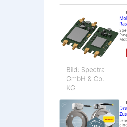
Mob
Ras
Spe
Ras
Mob
Bild: Spectra
GmbH & Co.
KG
Dre
Zu
Len
eine