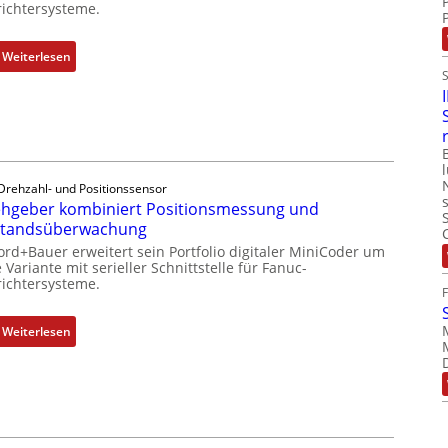
ichtersysteme.
u
n
i
l
e
c
e
:
Weiterlesen
n
h
b
D
f
r
r
l
i
e
e
n
h
x
g
g
i
e
e
b
Drehzahl- und Positionssensor
n
b
hgeber kombiniert Positionsmessung und
e
4
e
standsüberwachung
l
G
r
f
ord+Bauer erweitert sein Portfolio digitaler MiniCoder um
u
k
 Variante mit serieller Schnittstelle für Fanuc-
ü
ichtersysteme.
n
o
r
d
m
d
5
b
:
Weiterlesen
i
G
i
D
e
a
n
r
A
u
i
e
n
f
e
h
w
d
r
g
e