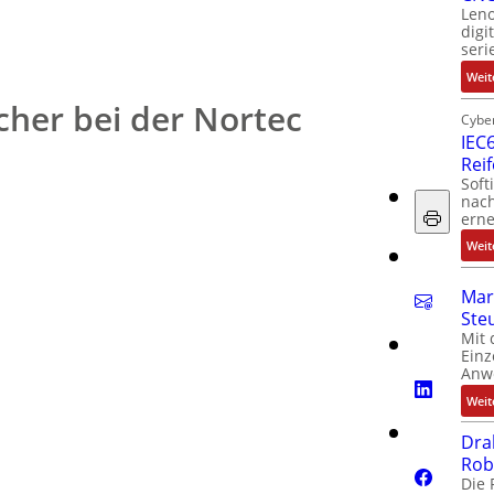
Leno
digi
seri
Weit
her bei der Nortec
Cyber
IEC6
Rei
Soft
nach
erne
Weit
Mar
Ste
Mit 
Einz
Anw
Weit
Dra
Rob
Die 