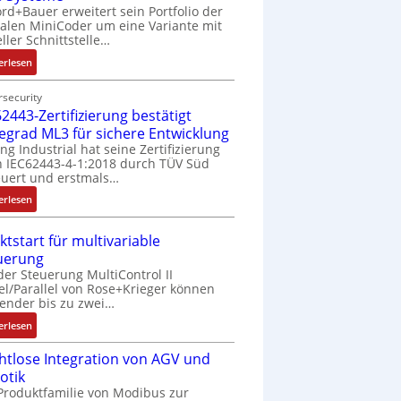
rd+Bauer erweitert sein Portfolio der
talen MiniCoder um eine Variante mit
eller Schnittstelle…
:
erlesen
E
i
security
2443-Zertifizierung bestätigt
n
f
fegrad ML3 für sichere Entwicklung
a
ing Industrial hat seine Zertifizierung
 IEC62443-4-1:2018 durch TÜV Süd
c
uert und erstmals…
h
e
:
erlesen
S
I
e
E
ktstart für multivariable
n
C
uerung
s
6
der Steuerung MultiControl II
o
2
el/Parallel von Rose+Krieger können
r
4
ender bis zu zwei…
-
4
:
erlesen
I
3
M
n
-
htlose Integration von AGV und
a
t
Z
otik
r
e
e
Produktfamilie von Modibus zur
k