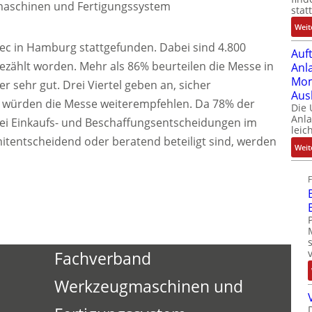
maschinen und Fertigungssystem
stat
Weit
tec in Hamburg stattgefunden. Dabei sind 4.800
Auf
ezählt worden. Mehr als 86% beurteilen die Messe in
Anl
Mom
 sehr gut. Drei Viertel geben an, sicher
Aus
würden die Messe weiterempfehlen. Da 78% der
Die
Anl
ei Einkaufs- und Beschaffungsentscheidungen im
leic
entscheidend oder beratend beteiligt sind, werden
Weit
Fachverband
Werkzeugmaschinen und