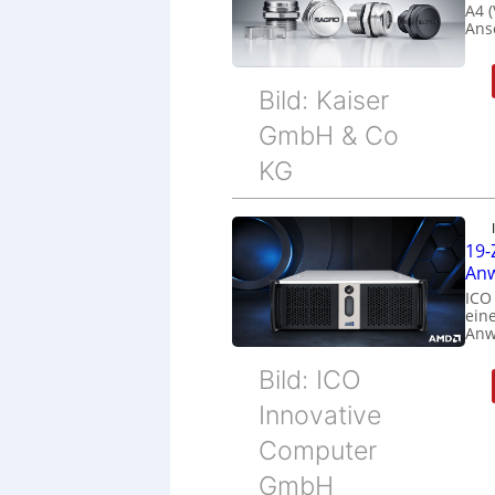
A4 
Ans
Bild: Kaiser
GmbH & Co
KG
19-
Anw
ICO
eine
Anw
Bild: ICO
Innovative
Computer
GmbH