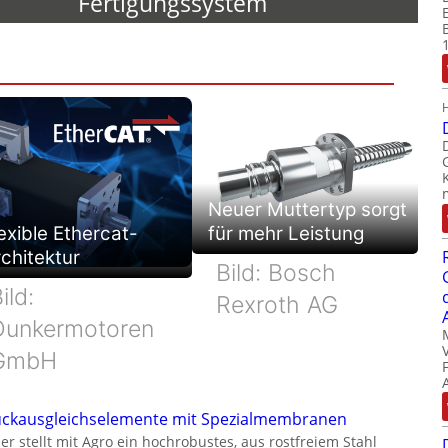
Fertigungssystem
Neuer Muttertyp sorgt
exible Ethercat-
für mehr Leistung
chitektur
Bild: Bosch
ild:
Rexroth AG
Dunkermotoren
GmbH
ckausgleichselemente mit Spezialmembranen
er stellt mit Agro ein hochrobustes, aus rostfreiem Stahl