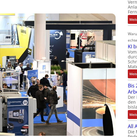
Ver
Anla
Fer
Weit
Waru
echte
KI 
Vom 
durc
Schr
Mate
Weit
Bis 
Arb
Der 
den 
bisl
Weit
All
Die 
find