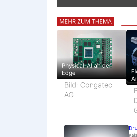
MEHR ZUM THEMA
Physical-AI an der
Fl
Edge
Ar
Bild: Congatec
B
AG
Dru
Kais