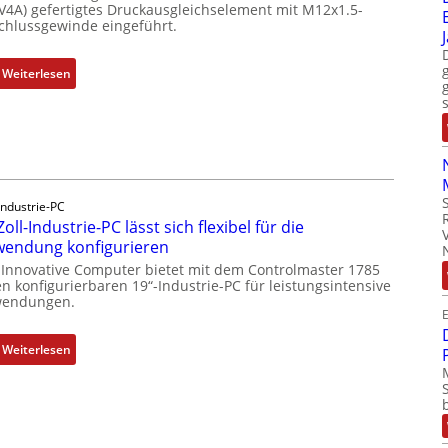
(V4A) gefertigtes Druckausgleichselement mit M12x1.5-
chlussgewinde eingeführt.
:
Weiterlesen
D
r
u
c
k
a
Industrie-PC
u
Zoll-Industrie-PC lässt sich flexibel für die
s
endung konfigurieren
g
 Innovative Computer bietet mit dem Controlmaster 1785
l
n konfigurierbaren 19“-Industrie-PC für leistungsintensive
endungen.
e
E
i
c
:
Weiterlesen
h
1
s
9
e
-
l
Z