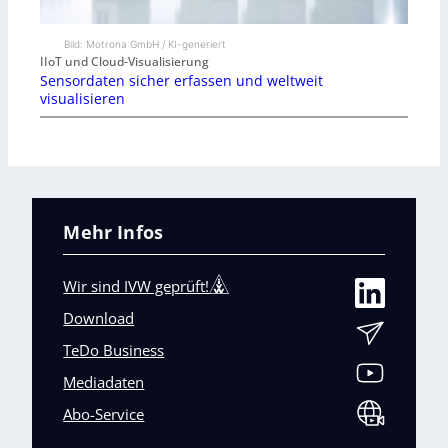
Bild: Motrona GmbH / KI-generiert
IIoT und Cloud-Visualisierung
Sensordaten sicher erfassen und weltweit
visualisieren
Mehr Infos
Wir sind IVW geprüft!
Download
TeDo Business
Mediadaten
Abo-Service