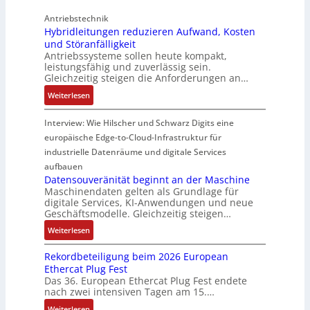
u
e
t
u
i
Antriebstechnik
f
r
u
n
n
Hybridleitungen reduzieren Aufwand, Kosten
f
W
n
g
d
und Störanfälligkeit
e
e
g
f
i
Antriebssysteme sollen heute kompakt,
r
g
f
ü
e
leistungsfähig und zuverlässig sein.
m
s
ü
r
P
Gleichzeitig steigen die Anforderungen an…
o
e
r
C
r
:
Weiterlesen
d
n
r
r
o
H
u
s
a
i
d
y
Interview: Wie Hilscher und Schwarz Digits eine
l
o
u
m
u
b
europäische Edge-to-Cloud-Infrastruktur für
e
r
e
p
k
r
m
ü
U
industrielle Datenräume und digitale Services
w
t
i
i
b
m
e
i
aufbauen
d
t
e
g
Datensouveränität beginnt an der Maschine
r
o
l
2
Maschinendaten gelten als Grundlage für
r
e
k
n
e
digitale Services, KI-Anwendungen und neue
0
w
b
z
s
Geschäftsmodelle. Gleichzeitig steigen…
i
u
a
u
e
a
t
n
c
:
n
Weiterlesen
u
n
u
d
h
D
g
g
a
n
Rekordbeteiligung beim 2026 European
4
t
a
e
e
l
g
Ethercat Plug Fest
0
t
t
n
y
e
Das 36. European Ethercat Plug Fest endete
A
h
e
s
nach zwei intensiven Tagen am 15.…
n
e
n
e
r
:
r
s
Weiterlesen