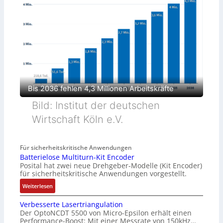
Bis 2036 fehlen 4,3 Millionen Arbeitskräfte
Bild: Institut der deutschen
Wirtschaft Köln e.V.
Für sicherheitskritische Anwendungen
Batterielose Multiturn-Kit Encoder
Posital hat zwei neue Drehgeber-Modelle (Kit Encoder)
für sicherheitskritische Anwendungen vorgestellt.
:
Weiterlesen
B
Verbesserte Lasertriangulation
a
Der OptoNCDT 5500 von Micro-Epsilon erhält einen
t
Performance-Boost: Mit einer Messrate von 150kHz…