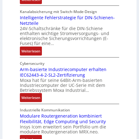
e
R
m
o
d
e
i
u
Kanalabsicherung mit Switch-Mode-Design
u
k
s
v
Intelligente Fehlerstrategie für DIN-Schienen-
z
Netzteile
o
c
e
i
24V-Schaltschränke für die DIN-Schiene
r
h
r
enthalten wichtige Stromversorgungs- und
e
d
e
ä
elektronische Sicherungsvorrichtungen (E-
r
b
G
n
Fuses) für eine…
e
e
e
i
n
:
Weiterlesen
t
h
t
A
I
e
ä
ä
u
n
Cybersecurity
i
u
t
f
t
Arm-basierte Industriecomputer erhalten
l
s
b
IEC62443-4-2-SL2-Zertifizierung
w
e
i
e
e
Moxa hat für seine 64Bit-Arm-basierten
a
l
g
d
g
Industriecomputer der UC-Serie mit dem
n
l
u
e
i
Betriebssystem Moxa Industrial…
d
i
n
h
n
:
Weiterlesen
,
g
g
n
n
A
K
e
b
u
t
r
o
n
Industrielle Kommunikation
e
n
a
m
Modulare Routergeneration kombiniert
s
t
i
g
n
Flexibilität, Edge Computing und Security
-
t
e
m
e
d
Insys Icom erweitert sein Portfolio um die
b
e
F
2
n
e
modulare Routergeneration MRX.neo.
a
n
e
0
r
s