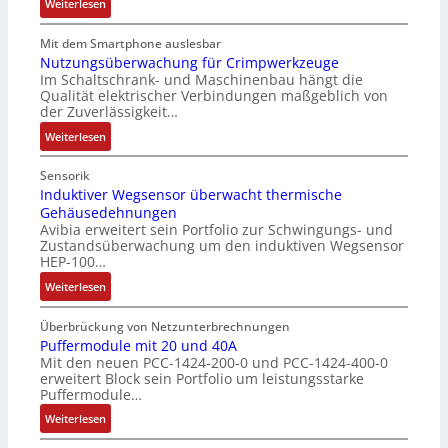
e
:
l
Weiterlesen
c
u
r
D
o
o
l
h
e
s
Mit dem Smartphone auslesbar
d
a
ä
r
e
Nutzungsüberwachung für Crimpwerkzeuge
e
t
l
Im Schaltschrank- und Maschinenbau hängt die
g
F
r
i
Qualität elektrischer Verbindungen maßgeblich von
t
a
a
o
der Zuverlässigkeit…
S
n
n
n
c
:
z
Weiterlesen
g
h
N
e
s
u
u
i
c
Sensorik
t
t
n
Induktiver Wegsensor überwacht thermische
h
z
Gehäusedehnungen
z
f
a
Avibia erweitert sein Portfolio zur Schwingungs- und
l
u
a
l
Zustandsüberwachung um den induktiven Wegsensor
a
n
c
t
HEP-100…
c
g
h
u
:
k
Weiterlesen
s
e
n
I
b
ü
E
g
n
e
b
Überbrückung von Netzunterbrechnungen
i
d
s
Puffermodule mit 20 und 40A
e
n
Mit den neuen PCC-1424-200-0 und PCC-1424-400-0
u
c
r
s
erweitert Block sein Portfolio um leistungsstarke
k
h
w
t
Puffermodule…
t
i
a
i
:
i
Weiterlesen
c
c
e
P
v
h
h
g