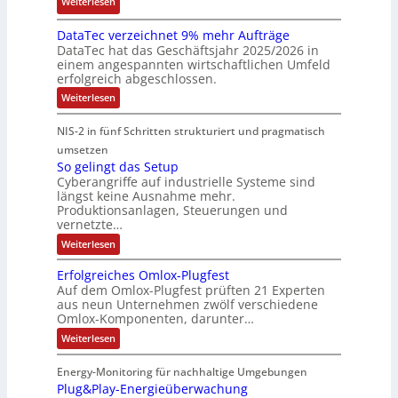
:
u
h
Weiterlesen
2
M
i
M
n
l
6
a
e
DataTec verzeichnet 9% mehr Aufträge
o
d
e
E
s
DataTec hat das Geschäftsjahr 2025/2026 in
r
d
S
r
u
c
einem angespannten wirtschaftlichen Umfeld
t
u
t
s
r
h
erfolgreich abgeschlossen.
e
l
ö
t
o
i
:
Weiterlesen
I
a
r
r
p
n
D
n
r
a
a
a
e
e
NIS-2 in fünf Schritten strukturiert und pragmatisch
t
d
e
n
t
a
a
umsetzen
u
R
f
e
n
T
So gelingt das Setup
s
o
ä
g
e
E
Cyberangriffe auf industrielle Systeme sind
c
t
u
l
i
t
längst keine Ausnahme mehr.
v
r
t
l
e
h
Produktionsanlagen, Steuerungen und
e
i
e
i
f
r
vernetzte…
e
z
e
r
g
ü
r
:
Weiterlesen
e
c
g
k
r
S
c
i
o
o
e
e
D
c
Erfolgreiches Omlox-Plugfest
a
g
h
m
n
i
I
Auf dem Omlox-Plugfest prüften 21 Experten
t
e
n
aus neun Unternehmen zwölf verschiedene
p
e
t
N
l
e
P
Omlox-Komponenten, darunter…
i
u
t
r
-
l
n
9
t
:
a
Weiterlesen
S
g
u
%
E
e
t
t
c
m
g
r
d
e
r
Energy-Monitoring für nachhaltige Umgebungen
i
h
f
F
a
h
Plug&Play-Energieüberwachung
o
e
o
i
s
e
r