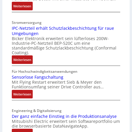
t
e
:
Weiterlesen
r
V
i
e
Stromversorgung
e
r
IPC-Netzteil erhält Schutzlackbeschichtung für raue
l
b
Umgebungen
o
e
Bicker Elektronik erweitert sein lüfterloses 200W-
s
s
Industrie-PC-Netzteil BEP-520C um eine
e
s
standardmäßige Schutzlackbeschichtung (Conformal
M
e
Coating).
u
r
:
Weiterlesen
l
t
I
t
e
P
Für Hochschwindigkeitsanwendungen
i
L
C
Sensorlose Fangschaltung
t
a
Mit Flying Restart erweitert Sieb & Meyer den
-
u
s
Funktionsumfang seiner Drive Controller aus…
N
r
e
e
:
Weiterlesen
n
r
t
S
-
t
z
e
K
r
t
Engineering & Digitalisierung
n
i
i
e
Der ganz einfache Einstieg in die Produktionsanalyse
s
t
a
Mitsubishi Electric erweitert sein Softwareportfolio um
i
o
E
n
die browserbasierte DataNavigateApp.
l
r
n
g