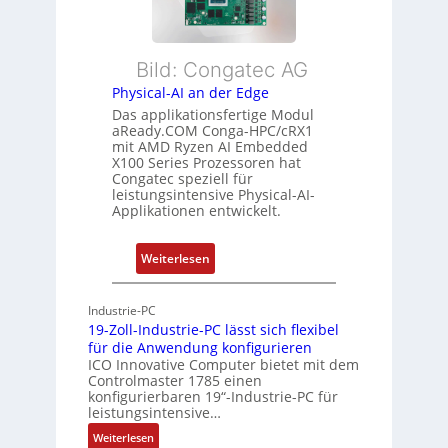
i
n
r
b
d
L
l
s
e
Bild: Congatec AG
e
ü
i
Physical-AI an der Edge
E
b
s
Das applikationsfertige Modul
t
e
t
aReady.COM Conga-HPC/cRX1
h
r
u
mit AMD Ryzen AI Embedded
e
w
n
X100 Series Prozessoren hat
r
Congatec speziell für
a
g
leistungsintensive Physical-AI-
c
c
Applikationen entwickelt.
a
h
t
u
:
Weiterlesen
-
n
P
A
g
h
r
Industrie-PC
y
c
19-Zoll-Industrie-PC lässt sich flexibel
s
h
für die Anwendung konfigurieren
i
ICO Innovative Computer bietet mit dem
i
Controlmaster 1785 einen
c
t
konfigurierbaren 19“-Industrie-PC für
a
e
leistungsintensive…
l
k
:
Weiterlesen
-