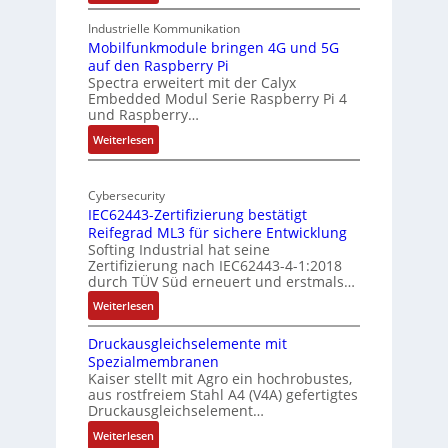
t
1
A
u
9
Industrielle Kommunikation
I
r
-
Mobilfunkmodule bringen 4G und 5G
a
auf den Raspberry Pi
Z
Spectra erweitert mit der Calyx
n
o
Embedded Modul Serie Raspberry Pi 4
l
d
und Raspberry…
l
e
:
Weiterlesen
-
r
M
I
E
o
n
d
Cybersecurity
b
d
g
IEC62443-Zertifizierung bestätigt
i
u
e
Reifegrad ML3 für sichere Entwicklung
l
s
Softing Industrial hat seine
f
t
Zertifizierung nach IEC62443-4-1:2018
u
r
durch TÜV Süd erneuert und erstmals…
n
i
:
Weiterlesen
k
e
I
m
-
Druckausgleichselemente mit
E
o
P
Spezialmembranen
C
d
C
Kaiser stellt mit Agro ein hochrobustes,
6
u
l
aus rostfreiem Stahl A4 (V4A) gefertigtes
2
l
ä
Druckausgleichselement…
4
e
s
:
Weiterlesen
4
b
s