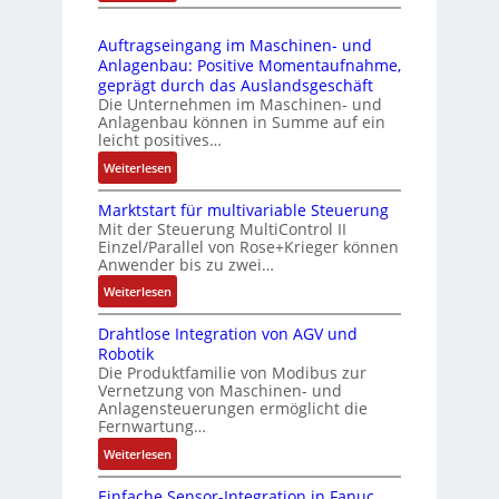
D
3
r
t
r
-
i
s
Auftragseingang im Maschinen- und
u
Z
n
i
Anlagenbau: Positive Momentaufnahme,
c
e
g
c
geprägt durch das Auslandsgeschäft
k
r
e
h
Die Unternehmen im Maschinen- und
a
t
Anlagenbau können in Summe auf ein
n
f
u
i
leicht positives…
4
l
s
f
G
e
:
Weiterlesen
g
i
u
x
A
l
z
n
i
Marktstart für multivariable Steuerung
u
e
i
Mit der Steuerung MultiControl II
d
b
f
i
e
Einzel/Parallel von Rose+Krieger können
5
e
t
c
Anwender bis zu zwei…
r
G
l
r
h
u
a
:
Weiterlesen
f
a
s
n
u
M
ü
g
e
g
Drahtlose Integration von AGV und
f
a
r
s
l
b
Robotik
d
r
d
e
e
e
Die Produktfamilie von Modibus zur
e
k
i
i
m
Vernetzung von Maschinen- und
s
n
t
e
n
Anlagensteuerungen ermöglicht die
e
t
R
s
A
g
Fernwartung…
n
ä
a
t
n
a
t
:
Weiterlesen
t
s
a
w
n
e
D
i
p
r
e
g
m
Einfache Sensor-Integration in Fanuc
r
g