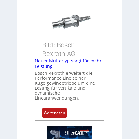
D
s
r
i
e
t
h
i
g
o
e
n
b
s
Bild: Bosch
e
m
Rexroth AG
r
e
k
Neuer Muttertyp sorgt für mehr
s
Leistung
o
s
m
Bosch Rexroth erweitert die
u
Performance Line seiner
b
n
Kugelgewindetriebe um eine
i
g
Lösung für vertikale und
n
dynamische
u
Linearanwendungen.
i
n
e
d
r
:
Weiterlesen
Z
t
N
u
P
e
s
o
u
t
s
e