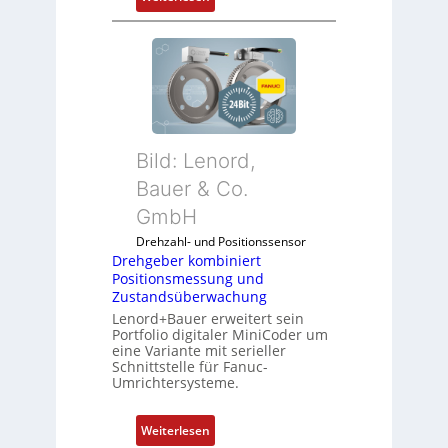
D
r
e
h
g
e
b
Bild: Lenord,
e
r
Bauer & Co.
k
GmbH
o
Drehzahl- und Positionssensor
m
Drehgeber kombiniert
b
Positionsmessung und
i
Zustandsüberwachung
n
Lenord+Bauer erweitert sein
i
Portfolio digitaler MiniCoder um
eine Variante mit serieller
e
Schnittstelle für Fanuc-
r
Umrichtersysteme.
t
P
:
Weiterlesen
o