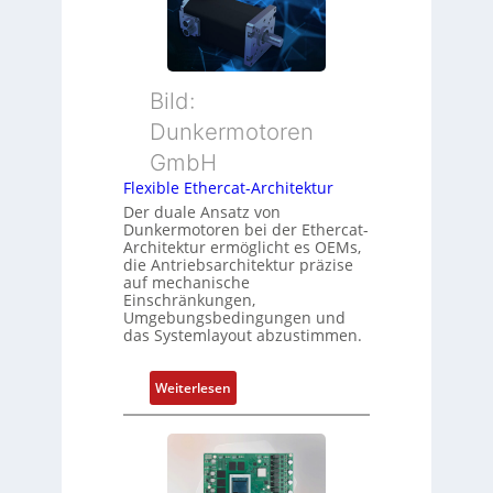
a
i
r
n
t
M
d
i
u
s
o
t
ü
Bild:
n
t
b
Dunkermotoren
s
e
e
m
GmbH
r
r
e
t
Flexible Ethercat-Architektur
w
s
y
a
Der duale Ansatz von
s
Dunkermotoren bei der Ethercat-
p
c
Architektur ermöglicht es OEMs,
u
s
h
die Antriebsarchitektur präzise
n
o
u
auf mechanische
g
r
Einschränkungen,
n
Umgebungsbedingungen und
u
g
g
das Systemlayout abzustimmen.
n
t
d
f
:
Z
Weiterlesen
ü
F
u
r
l
s
m
e
t
e
x
a
h