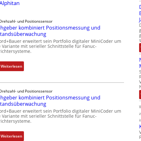
 Alphitan
Drehzahl- und Positionssensor
hgeber kombiniert Positionsmessung und
standsüberwachung
ord+Bauer erweitert sein Portfolio digitaler MiniCoder um
 Variante mit serieller Schnittstelle für Fanuc-
ichtersysteme.
:
Weiterlesen
D
r
e
Drehzahl- und Positionssensor
h
hgeber kombiniert Positionsmessung und
g
standsüberwachung
e
ord+Bauer erweitert sein Portfolio digitaler MiniCoder um
b
 Variante mit serieller Schnittstelle für Fanuc-
e
i
ichtersysteme.
r
k
:
Weiterlesen
o