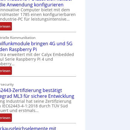
 die Anwendung konfigurieren
Innovative Computer bietet mit dem
rolmaster 1785 einen konfigurierbaren
Industrie-PC für leistungsintensive…
:
erlesen
1
9
trielle Kommunikation
ilfunkmodule bringen 4G und 5G
-
Z
 den Raspberry Pi
o
tra erweitert mit der Calyx Embedded
l Serie Raspberry Pi 4 und
l
pberry…
l
-
:
erlesen
I
M
n
o
security
d
b
2443-Zertifizierung bestätigt
u
i
fegrad ML3 für sichere Entwicklung
s
l
ing Industrial hat seine Zertifizierung
t
f
 IEC62443-4-1:2018 durch TÜV Süd
r
u
uert und erstmals…
i
n
:
erlesen
e
k
I
-
m
ckausgleichselemente mit
E