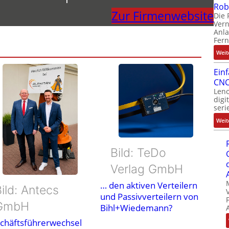
Rob
Zur Firmenwebsite
Die 
Ver
Anla
Fer
Weit
Ein
CNC
Leno
digi
seri
Weit
Bild: TeDo
Verlag GmbH
… den aktiven Verteilern
ild: Antecs
und Passivverteilern von
GmbH
Bihl+Wiedemann?
chäftsführerwechsel