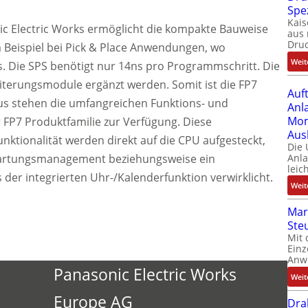
Spe
Kais
c Electric Works ermöglicht die kompakte Bauweise
aus 
Dru
 Beispiel bei Pick & Place Anwendungen, wo
Weit
. Die SPS benötigt nur 14ns pro Programmschritt. Die
iterungsmodule ergänzt werden. Somit ist die FP7
Auf
naus stehen die umfangreichen Funktions- und
Anl
Mom
FP7 Produktfamilie zur Verfügung. Diese
Aus
nktionalität werden direkt auf die CPU aufgesteckt,
Die
Wartungsmanagement beziehungsweise ein
Anl
leic
 der integrierten Uhr-/Kalenderfunktion verwirklicht.
Weit
Mar
Ste
Mit 
Einz
Anw
Panasonic Electric Works
Weit
Europe AG
Dra