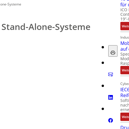
für
Alone-Systeme
ICO 
Cont
19“-
 Stand-Alone-Systeme
Weit
Indus
Mob
auf
Spec
Modu
Ras
Weit
Cyber
IEC6
Rei
Soft
nach
erne
Weit
Dru