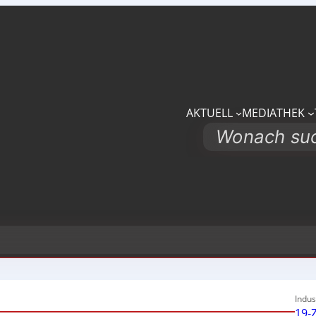
AKTUELL
MEDIATHEK
Search
Indus
19-Z