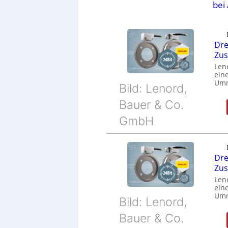
bei
Dre
Zu
Len
eine
Umr
Bild: Lenord,
Bauer & Co.
GmbH
Dre
Zu
Len
eine
Umr
Bild: Lenord,
Bauer & Co.