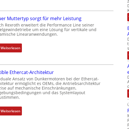
D
m
r
b
e
i
er Muttertyp sorgt für mehr Leistung
h
n
ch Rexroth erweitert die Performance Line seiner
g
i
elgewindetriebe um eine Lösung für vertikale und
e
amische Linearanwendungen.
e
b
r
e
t
:
Weiterlesen
r
P
N
k
o
e
o
s
u
m
i
xible Ethercat-Architektur
e
b
t
r
 duale Ansatz von Dunkermotoren bei der Ethercat-
i
i
hitektur ermöglicht es OEMs, die Antriebsarchitektur
M
n
zise auf mechanische Einschränkungen,
o
u
i
ebungsbedingungen und das Systemlayout
n
t
ustimmen.
e
s
t
r
m
e
t
:
Weiterlesen
e
r
P
F
s
t
o
l
s
y
s
e