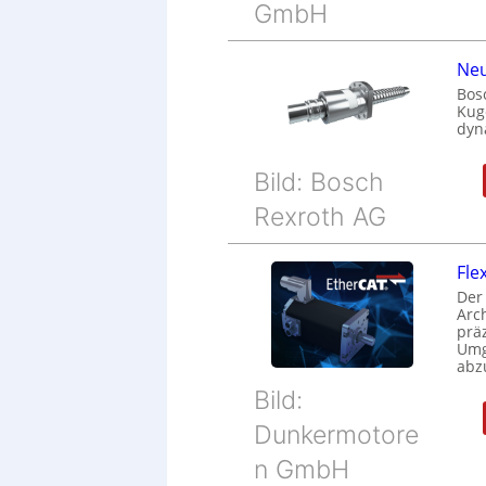
GmbH
Neu
Bos
Kug
dyn
Bild: Bosch
Rexroth AG
Fle
Der
Arc
prä
Umg
abz
Bild:
Dunkermotore
n GmbH