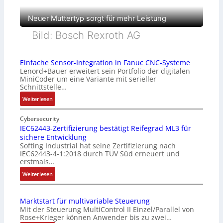
Neuer Muttertyp sorgt für mehr Leistung
Bild: Bosch Rexroth AG
Einfache Sensor-Integration in Fanuc CNC-Systeme
Lenord+Bauer erweitert sein Portfolio der digitalen
MiniCoder um eine Variante mit serieller
Schnittstelle…
:
Weiterlesen
E
i
Cybersecurity
n
IEC62443-Zertifizierung bestätigt Reifegrad ML3 für
sichere Entwicklung
f
Softing Industrial hat seine Zertifizierung nach
a
IEC62443-4-1:2018 durch TÜV Süd erneuert und
c
erstmals…
h
:
Weiterlesen
e
I
S
E
e
Marktstart für multivariable Steuerung
C
n
Mit der Steuerung MultiControl II Einzel/Parallel von
6
s
Rose+Krieger können Anwender bis zu zwei…
2
o