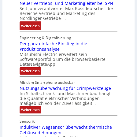
o
n
Neuer Vertriebs- und Marketingleiter bei SPN
a
e
r
l
d
b
Seit Juni verantwortet Max Rossdeutscher die
s
m
F
a
e
Bereiche Vertrieb und Marketing des
a
s
t
a
t
Nördlinger Getriebe-…
r
u
a
e
b
i
:
:
Weiterlesen
u
c
r
o
P
N
l
h
i
n
o
e
Engineering & Digitalisierung
t
n
k
s
u
Der ganz einfache Einstieg in die
S
i
i
Produktionsanalyse
e
y
k
Mitsubishi Electric erweitert sein
t
r
s
-
Softwareportfolio um die browserbasierte
i
V
t
G
DataNavigateApp.
v
e
è
e
:
Weiterlesen
e
r
m
s
D
M
t
e
e
c
Mit dem Smartphone auslesbar
o
r
r
s
h
Nutzungsüberwachung für Crimpwerkzeuge
g
m
i
:
ä
a
Im Schaltschrank- und Maschinenbau hängt
e
e
Q
n
f
die Qualität elektrischer Verbindungen
z
n
b
2
maßgeblich von der Zuverlässigkeit…
t
e
t
s
-
s
i
:
Weiterlesen
a
-
n
E
N
f
f
u
u
u
r
ü
Sensorik
a
t
f
n
g
h
c
Induktiver Wegsensor überwacht thermische
z
n
d
h
e
u
r
Gehäusedehnungen
e
n
a
M
b