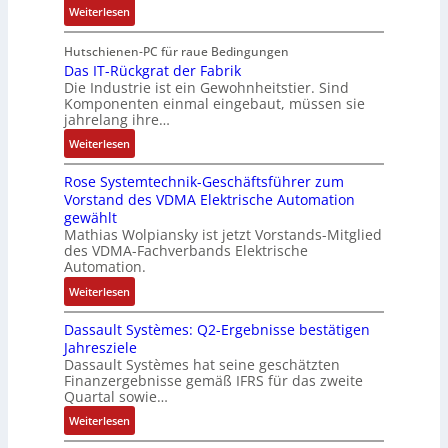
:
r
Weiterlesen
r
n
A
p
V
e
i
g
r
a
e
E
Hutschienen-PC für raue Bedingungen
e
i
b
n
r
Das IT-Rückgrat der Fabrik
n
l
m
e
d
Die Industrie ist ein Gewohnheitstier. Sind
b
t
o
M
i
i
Komponenten einmal eingebaut, müssen sie
e
w
s
a
t
e
jahrelang ihre…
s
i
e
s
s
r
:
s
Weiterlesen
c
M
c
k
t
D
e
k
u
h
r
Rose Systemtechnik-Geschäftsführer zum
a
r
l
l
i
ä
Vorstand des VDMA Elektrische Automation
s
t
u
t
n
f
gewählt
I
e
n
i
e
t
Mathias Wolpiansky ist jetzt Vorstands-Mitglied
T
L
g
t
n
e
des VDMA-Fachverbands Elektrische
-
a
u
-
Automation.
R
s
r
u
:
Weiterlesen
ü
e
n
n
R
c
r
-
d
Dassault Systèmes: Q2-Ergebnisse bestätigen
o
k
t
K
A
Jahresziele
s
g
r
i
n
Dassault Systèmes hat seine geschätzten
e
r
i
t
l
Finanzergebnisse gemäß IFRS für das zweite
S
a
a
E
Quartal sowie…
a
y
t
n
n
g
:
Weiterlesen
s
d
g
c
e
D
t
e
u