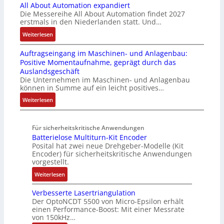
a
t
-
All About Automation expandiert
i
h
i
b
i
S
Die Messereihe All About Automation findet 2027
s
t
o
l
g
erstmals in den Niederlanden statt. Und…
y
2
S
n
e
t
s
0
:
Weiterlesen
t
v
S
R
t
3
A
r
o
t
e
e
Auftragseingang im Maschinen- und Anlagenbau:
6
l
u
n
e
i
m
Positive Momentaufnahme, geprägt durch das
f
l
k
A
u
f
e
Auslandsgeschäft
e
A
t
G
e
e
Die Unternehmen im Maschinen- und Anlagenbau
h
b
u
V
r
können in Summe auf ein leicht positives…
g
l
o
r
u
u
r
:
Weiterlesen
e
u
n
n
a
A
n
t
d
g
d
u
4
A
R
M
Für sicherheitskritische Anwendungen
f
,
u
o
L
Batterielose Multiturn-Kit Encoder
t
3
t
b
3
Posital hat zwei neue Drehgeber-Modelle (Kit
r
M
o
o
Encoder) für sicherheitskritische Anwendungen
f
a
i
m
t
vorgestellt.
ü
g
l
a
i
r
:
Weiterlesen
s
l
t
k
s
B
e
i
i
i
Verbesserte Lasertriangulation
a
i
o
o
Der OptoNCDT 5500 von Micro-Epsilon erhält
c
t
n
n
n
einen Performance-Boost: Mit einer Messrate
h
t
g
e
e
von 150kHz…
e
e
a
n
x