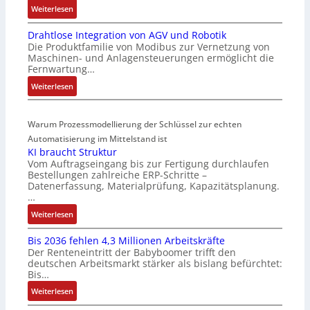
:
Weiterlesen
4
r
M
4
-
Drahtlose Integration von AGV und Robotik
a
3
I
Die Produktfamilie von Modibus zur Vernetzung von
r
-
n
Maschinen- und Anlagensteuerungen ermöglicht die
k
Z
t
Fernwartung…
t
e
e
:
Weiterlesen
s
r
g
D
t
t
r
r
a
i
a
Warum Prozessmodellierung der Schlüssel zur echten
a
r
f
t
h
Automatisierung im Mittelstand ist
t
i
i
KI braucht Struktur
t
f
z
o
Vom Auftragseingang bis zur Fertigung durchlaufen
l
ü
i
n
Bestellungen zahlreiche ERP-Schritte –
o
r
e
i
Datenerfassung, Materialprüfung, Kapazitätsplanung.
s
m
r
n
…
e
u
u
F
:
Weiterlesen
I
l
n
a
K
n
t
g
n
Bis 2036 fehlen 4,3 Millionen Arbeitskräfte
I
t
i
b
u
Der Renteneintritt der Babyboomer trifft den
b
e
v
e
c
deutschen Arbeitsmarkt stärker als bislang befürchtet:
r
g
a
Bis…
s
C
a
r
r
t
N
:
Weiterlesen
u
a
i
ä
C
B
c
t