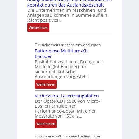
a
u
V
geprägt durch das Auslandsgeschäft
n
A
h
w
d
r
u
Die Unternehmen im Maschinen- und
g
b
l
M
a
Anlagenbau können in Summe auf ein
n
o
e
L
c
leicht positives…
d
u
n
3
h
R
:
Weiterlesen
t
4
f
o
u
A
A
,
ü
b
n
u
u
3
r
o
Für sicherheitskritische Anwendungen
f
g
t
M
s
t
Batterielose Multiturn-Kit
t
o
i
i
i
Encoder
r
m
l
c
Posital hat zwei neue Drehgeber-
k
a
a
l
h
Modelle (Kit Encoder) für
g
t
i
sicherheitskritische
e
s
i
Anwendungen vorgestellt.
o
r
e
o
n
e
:
Weiterlesen
i
n
e
E
B
n
e
n
n
Verbesserte Lasertriangulation
a
g
x
A
Der OptoNCDT 5500 von Micro-
t
t
a
p
Epsilon erhält einen
r
w
t
n
Performance-Boost: Mit einer
a
b
i
e
Messrate von 150kHz…
g
n
e
c
r
i
d
:
Weiterlesen
i
k
i
m
i
V
t
l
e
M
e
e
s
Hutschienen-PC für raue Bedingungen
u
l