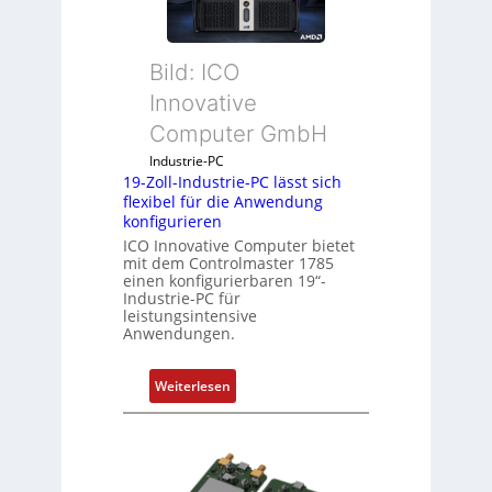
k
a
Bild: ICO
u
s
Innovative
g
Computer GmbH
l
e
Industrie-PC
19-Zoll-Industrie-PC lässt sich
i
flexibel für die Anwendung
c
konfigurieren
h
ICO Innovative Computer bietet
s
mit dem Controlmaster 1785
e
einen konfigurierbaren 19“-
Industrie-PC für
l
leistungsintensive
e
Anwendungen.
m
e
:
Weiterlesen
n
1
t
9
e
-
m
Z
i