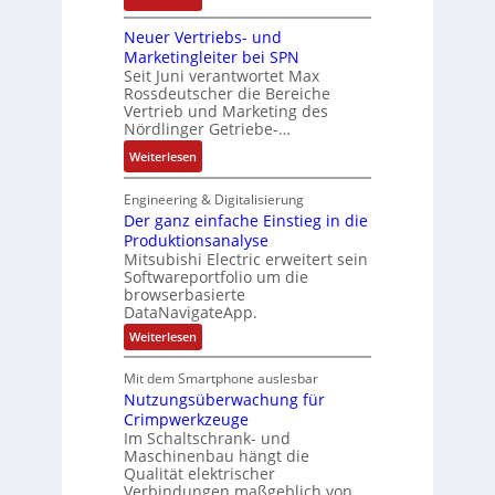
e
o
a
D
i
m
s
b
Neuer Vertriebs- und
a
o
t
i
r
Marketingleiter bei SPN
s
n
e
t
Seit Juni verantwortet Max
i
s
c
Rossdeutscher die Bereiche
i
k
a
h
Vertrieb und Marketing des
v
u
Nördlinger Getriebe-…
n
e
l
i
:
Weiterlesen
M
t
k
N
o
S
-
e
m
Engineering & Digitalisierung
y
G
u
Der ganz einfache Einstieg in die
e
s
e
Produktionsanalyse
e
n
t
s
Mitsubishi Electric erweitert sein
r
t
è
Softwareportfolio um die
c
V
a
m
browserbasierte
h
e
u
e
DataNavigateApp.
ä
r
f
s
:
Weiterlesen
f
t
n
D
:
t
r
e
a
Q
Mit dem Smartphone auslesbar
s
r
i
h
2
Nutzungsüberwachung für
g
f
e
m
a
-
Crimpwerkzeuge
ü
b
n
e
E
Im Schaltschrank- und
h
z
s
,
Maschinenbau hängt die
r
e
r
-
Qualität elektrischer
g
i
g
e
Verbindungen maßgeblich von
n
u
e