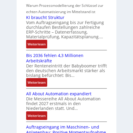
r
m
t
r
z
o
Warum Prozessmodellierung der Schlüssel zur
a
f
e
i
w
n
h
echten Automatisierung im Mittelstand ist
ü
s
e
i
a
KI braucht Struktur
t
r
s
r
n
Vom Auftragseingang bis zur Fertigung
c
l
m
u
u
durchlaufen Bestellungen zahlreiche
F
o
h
u
ERP-Schritte – Datenerfassung,
n
a
n
s
u
l
Materialprüfung, Kapazitätsplanung.…
g
n
g
e
n
t
b
u
:
Weiterlesen
I
u
i
g
e
c
K
n
n
v
s
Bis 2036 fehlen 4,3 Millionen
C
I
t
d
a
Arbeitskräfte
t
N
b
e
Z
r
Der Renteneintritt der Babyboomer trifft
ä
C
r
g
i
den deutschen Arbeitsmarkt stärker als
u
t
-
a
r
bislang befürchtet: Bis…
a
s
i
S
u
a
b
:
Weiterlesen
g
t
y
c
t
l
B
t
s
a
h
i
e
All About Automation expandiert
i
R
t
t
n
o
S
Die Messereihe All About Automation
s
e
e
S
d
n
findet 2027 erstmals in den
t
2
i
m
t
v
s
Niederlanden statt. Und…
e
0
f
e
r
o
ü
u
:
Weiterlesen
3
e
u
n
b
e
A
6
g
k
A
r
Auftragseingang im Maschinen- und
e
l
f
r
t
G
Anlagenbau: Positive Momentaufnahme,
u
l
r
e