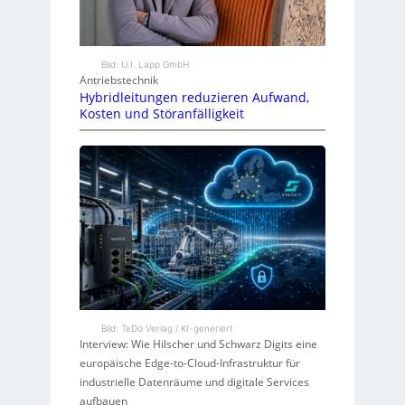
Bild: U.I. Lapp GmbH
Antriebstechnik
Hybridleitungen reduzieren Aufwand,
Kosten und Störanfälligkeit
Bild: TeDo Verlag / KI-generiert
Interview: Wie Hilscher und Schwarz Digits eine
europäische Edge-to-Cloud-Infrastruktur für
industrielle Datenräume und digitale Services
aufbauen