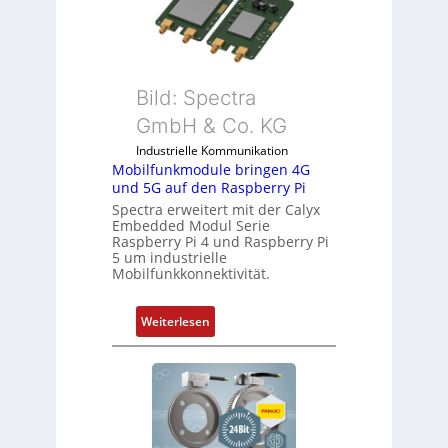
o
t
l
S
l
p
-
e
I
Bild: Spectra
z
n
i
GmbH & Co. KG
d
a
Industrielle Kommunikation
u
l
Mobilfunkmodule bringen 4G
s
m
und 5G auf den Raspberry Pi
t
e
Spectra erweitert mit der Calyx
r
m
Embedded Modul Serie
i
Raspberry Pi 4 und Raspberry Pi
b
5 um industrielle
e
r
Mobilfunkkonnektivität.
-
a
P
n
:
Weiterlesen
C
e
M
l
n
o
ä
b
s
i
s
l
t
f