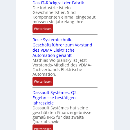
a
r
r
Das IT-Rückgrat der Fabrik
k
n
o
s
Die Industrie ist ein
t
b
r
g
s
c
Gewohnheitstier. Sind
e
ä
e
Komponenten einmal eingebaut,
h
s
f
M
müssen sie jahrelang ihre…
i
s
t
u
n
:
Weiterlesen
e
e
l
e
D
r
t
n
Rose Systemtechnik-
a
t
i
Geschäftsführer zum Vorstand
-
s
e
t
des VDMA Elektrische
u
I
L
u
Automation gewählt
n
T
a
r
Mathias Wolpiansky ist jetzt
d
-
s
n
Vorstands-Mitglied des VDMA-
A
R
e
Fachverbands Elektrische
-
n
ü
r
Automation.
K
l
c
t
i
:
Weiterlesen
a
k
r
t
R
g
g
i
Dassault Systèmes: Q2-
E
o
e
r
a
Ergebnisse bestätigen
n
s
n
a
n
Jahresziele
c
e
b
t
g
Dassault Systèmes hat seine
o
S
a
d
geschätzten Finanzergebnisse
u
d
y
u
gemäß IFRS für das zweite
e
l
e
s
Quartal sowie…
:
r
a
r
t
P
F
:
t
Weiterlesen