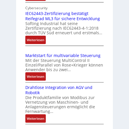
E
e
m
i
Cybersecurity
r
e
n
IEC62443-Zertifizierung bestätigt
k
s
Reifegrad ML3 für sichere Entwicklung
f
o
Softing Industrial hat seine
s
a
Zertifizierung nach IEC62443-4-1:2018
m
c
u
durch TÜV Süd erneuert und erstmals…
b
h
n
:
Weiterlesen
i
e
g
I
S
n
u
E
e
i
n
Marktstart für multivariable Steuerung
C
n
e
Mit der Steuerung MultiControl II
d
6
s
r
Einzel/Parallel von Rose+Krieger können
Z
2
o
Anwender bis zu zwei…
t
u
4
r
P
:
Weiterlesen
4
s
-
M
o
3
I
t
Drahtlose Integration von AGV und
a
s
-
n
a
Robotik
r
Z
i
t
n
Die Produktfamilie von Modibus zur
k
e
e
t
Vernetzung von Maschinen- und
d
t
r
g
Anlagensteuerungen ermöglicht die
i
s
s
t
Fernwartung…
r
o
ü
t
i
a
:
Weiterlesen
n
a
b
f
t
D
s
r
e
i
i