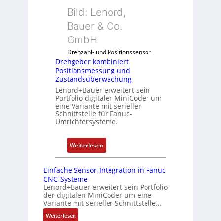
b
5
n
Bild: Lenord,
e
G
d
r
Bauer & Co.
a
u
k
u
GmbH
n
o
f
g
Drehzahl- und Positionssensor
m
d
k
Drehgeber kombiniert
b
e
o
Positionsmessung und
i
n
Zustandsüberwachung
n
n
R
Lenord+Bauer erweitert sein
f
i
Portfolio digitaler MiniCoder um
a
i
eine Variante mit serieller
e
s
g
Schnittstelle für Fanuc-
r
p
Umrichtersysteme.
u
t
b
r
P
e
i
:
Weiterlesen
o
r
e
D
s
r
r
r
i
Einfache Sensor-Integration in Fanuc
y
e
e
CNC-Systeme
t
P
n
h
Lenord+Bauer erweitert sein Portfolio
i
i
der digitalen MiniCoder um eine
g
o
Variante mit serieller Schnittstelle…
e
n
:
Weiterlesen
b
s