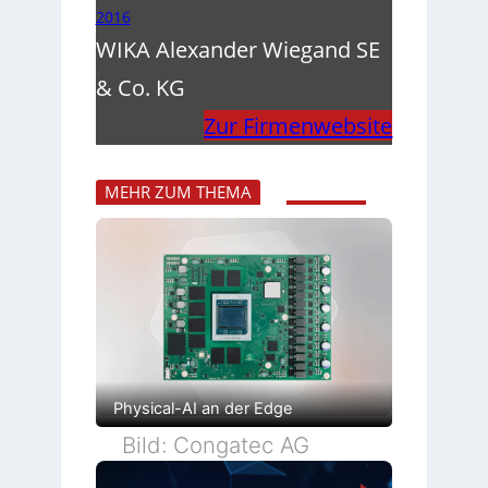
2016
WIKA Alexander Wiegand SE
& Co. KG
Zur Firmenwebsite
MEHR ZUM THEMA
Physical-AI an der Edge
Bild: Congatec AG