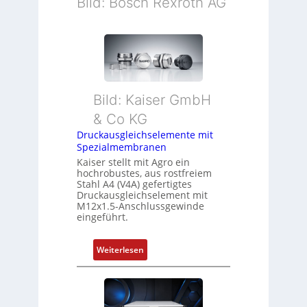
Bild: Bosch Rexroth AG
Bild: Kaiser GmbH
& Co KG
Druckausgleichselemente mit
Spezialmembranen
Kaiser stellt mit Agro ein
hochrobustes, aus rostfreiem
Stahl A4 (V4A) gefertigtes
Druckausgleichselement mit
M12x1.5-Anschlussgewinde
eingeführt.
:
Weiterlesen
D
r
u
c