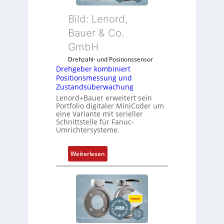
s
u
i
Bild: Lenord,
n
c
k
Bauer & Co.
h
m
f
GmbH
o
l
Drehzahl- und Positionssensor
d
e
Drehgeber kombiniert
u
x
Positionsmessung und
l
i
Zustandsüberwachung
e
b
Lenord+Bauer erweitert sein
b
e
Portfolio digitaler MiniCoder um
eine Variante mit serieller
r
l
Schnittstelle für Fanuc-
i
f
Umrichtersysteme.
n
ü
g
r
:
Weiterlesen
e
d
D
n
i
r
4
e
e
G
A
h
u
n
g
n
w
e
d
e