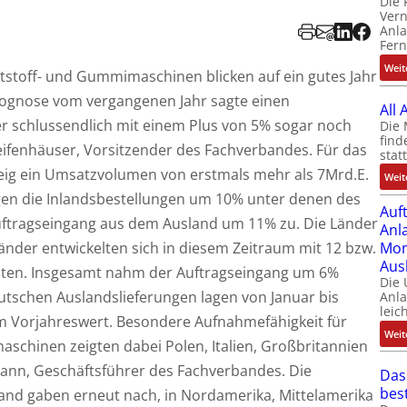
Die 
Ver
Anla
Fer
Weit
tstoff- und Gummimaschinen blicken auf ein gutes Jahr
rognose vom vergangenen Jahr sagte einen
All
 schlussendlich mit einem Plus von 5% sogar noch
Die 
find
Reifenhäuser, Vorsitzender des Fachverbandes. Für das
stat
weig ein Umsatzvolumen von erstmals mehr als 7Mrd.E.
Weit
agen die Inlandsbestellungen um 10% unter denen des
Auf
 Auftragseingang aus dem Ausland um 11% zu. Die Länder
Anl
nder entwickelten sich in diesem Zeitraum mit 12 bzw.
Mom
Aus
aten. Insgesamt nahm der Auftragseingang um 6%
Die
utschen Auslandslieferungen lagen von Januar bis
Anl
leic
 Vorjahreswert. Besondere Aufnahmefähigkeit für
Weit
schinen zeigten dabei Polen, Italien, Großbritannien
ann, Geschäftsführer des Fachverbandes. Die
Das
bes
and gaben erneut nach, in Nordamerika, Mittelamerika