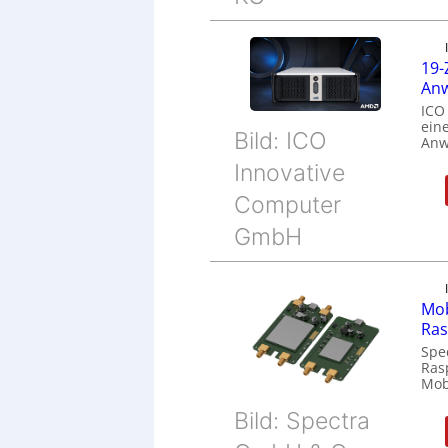
19-
Anw
ICO
eine
Bild: ICO
Anw
Innovative
Computer
GmbH
Mob
Ras
Spe
Ras
Mob
Bild: Spectra