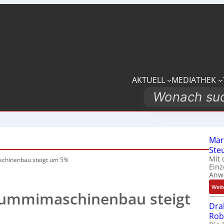
AKTUELL
MEDIATHEK
Search
Mar
Ste
Mit 
schinenbau steigt um 5%
Einz
Anw
Weit
Gummimaschinenbau steigt
Dra
Rob