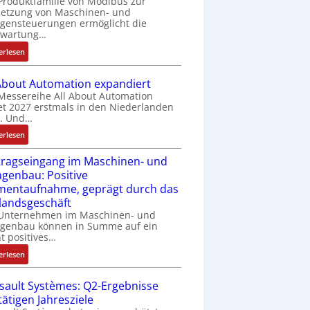
Produktfamilie von Modibus zur
k
netzung von Maschinen- und
t
gensteuerungen ermöglicht die
s
nwartung…
t
:
erlesen
a
D
r
r
t
 About Automation expandiert
a
f
Messereihe All About Automation
h
et 2027 erstmals in den Niederlanden
ü
t. Und…
t
r
l
m
:
erlesen
o
u
A
s
l
tragseingang im Maschinen- und
l
e
t
agenbau: Positive
l
I
i
entaufnahme, geprägt durch das
A
n
v
b
landsgeschäft
t
a
o
 Unternehmen im Maschinen- und
e
r
agenbau können in Summe auf ein
u
g
ht positives…
i
t
r
a
A
:
erlesen
a
b
u
A
t
l
t
u
sault Systèmes: Q2-Ergebnisse
i
e
o
f
tätigen Jahresziele
o
S
m
t