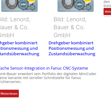
den 
bisl
Weit
ild: Lenord,
Bild: Lenord,
Bauer & Co.
Bauer & Co.
GmbH
GmbH
hgeber kombiniert
Drehgeber kombiniert
itionsmessung und
Positionsmessung und
tandsüberwachung
Zustandsüberwachung
fache Sensor-Integration in Fanuc CNC-Systeme
ord+Bauer erweitert sein Portfolio der digitalen MiniCoder
ine Variante mit serieller Schnittstelle für Fanuc
ichterserien.
:
Weiterlesen
E
i
n