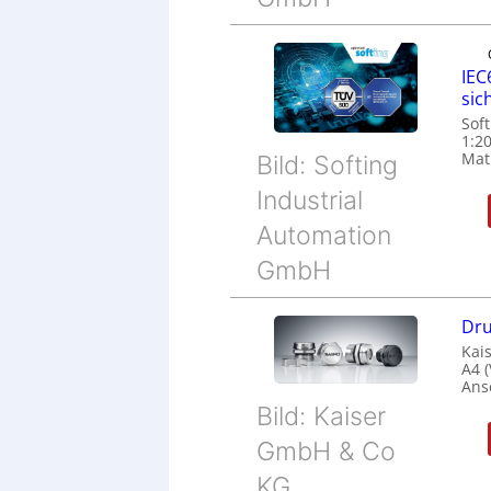
IEC
sic
Soft
1:2
Matu
Bild: Softing
Industrial
Automation
GmbH
Dru
Kais
A4 
Ans
Bild: Kaiser
GmbH & Co
KG