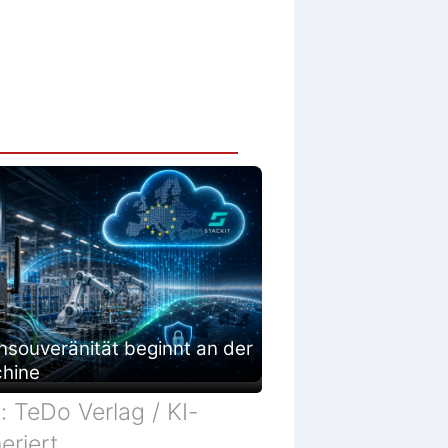
nsouveränität beginnt an der
hine
d: TeDo Verlag / KI-
eriert