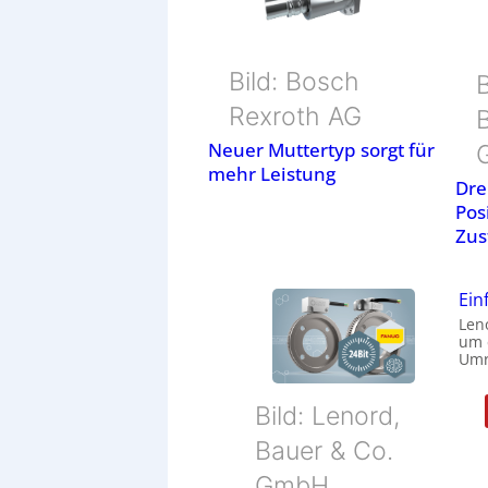
Bild: Bosch
B
Rexroth AG
Neuer Muttertyp sorgt für
mehr Leistung
Dre
Pos
Zus
Ein
Len
um e
Umr
Bild: Lenord,
Bauer & Co.
GmbH