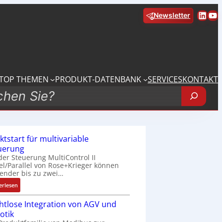
Linke
Yo
Newsletter
TOP THEMEN
PRODUKT-DATENBANK
SERVICES
KONTAKT
ktstart für multivariable
uerung
der Steuerung MultiControl II
el/Parallel von Rose+Krieger können
ender bis zu zwei…
:
erlesen
M
htlose Integration von AGV und
a
otik
r