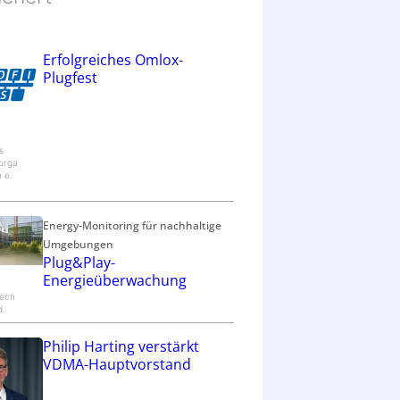
Erfolgreiches Omlox-
Plugfest
s
orga
n e.
Energy-Monitoring für nachhaltige
Umgebungen
Plug&Play-
Energieüberwachung
ech
d.
Philip Harting verstärkt
VDMA-Hauptvorstand