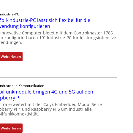
o
u
t
n
c
i
Industrie-PC
i
k
f
Zoll-Industrie-PC lässt sich flexibel für die
n
a
i
endung konfigurieren
F
u
z
 Innovative Computer bietet mit dem Controlmaster 1785
a
s
i
n konfigurierbaren 19“-Industrie-PC für leistungsintensive
n
g
endungen.
e
u
l
r
c
e
u
:
Weiterlesen
C
i
n
1
N
c
g
9
C
h
b
-
-
s
e
Z
S
e
Industrielle Kommunikation
s
o
y
ilfunkmodule bringen 4G und 5G auf den
l
t
l
s
pberry Pi
e
ä
l
t
ctra erweitert mit der Calyx Embedded Modul Serie
m
t
-
e
pberry Pi 4 und Raspberry Pi 5 um industrielle
e
i
I
ilfunkkonnektivität.
m
n
g
n
e
t
t
d
:
Weiterlesen
e
R
u