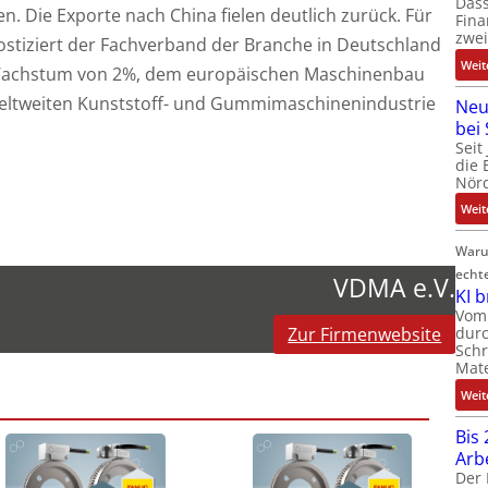
Dass
. Die Exporte nach China fielen deutlich zurück. Für
Fina
zwei
ostiziert der Fachverband der Branche in Deutschland
Weit
s Wachstum von 2%, dem europäischen Maschinenbau
eltweiten Kunststoff- und Gummimaschinenindustrie
Neu
bei
Seit
die 
Nörd
Weit
Waru
echt
VDMA e.V.
KI 
Vom 
Zur Firmenwebsite
durc
Schr
Mate
Weit
Bis 
Arb
Der 