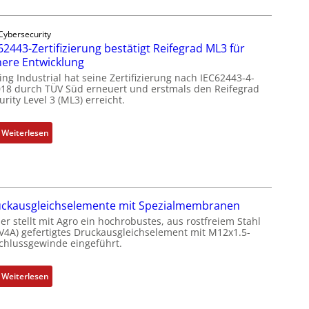
f
a
Cybersecurity
c
62443-Zertifizierung bestätigt Reifegrad ML3 für
h
here Entwicklung
e
ing Industrial hat seine Zertifizierung nach IEC62443-4-
S
018 durch TÜV Süd erneuert und erstmals den Reifegrad
e
rity Level 3 (ML3) erreicht.
n
s
:
Weiterlesen
o
I
r
E
-
C
I
6
n
ckausgleichselemente mit Spezialmembranen
2
t
4
er stellt mit Agro ein hochrobustes, aus rostfreiem Stahl
e
(V4A) gefertigtes Druckausgleichselement mit M12x1.5-
4
g
chlussgewinde eingeführt.
3
r
-
a
:
Weiterlesen
Z
t
D
e
i
r
r