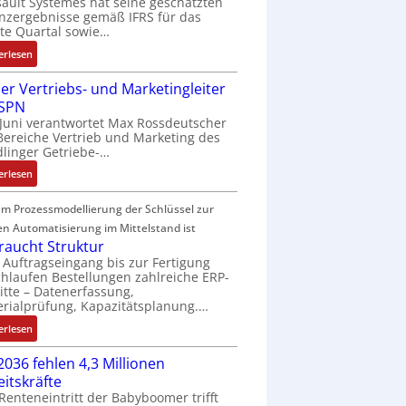
ault Systèmes hat seine geschätzten
n
t
a
r
nzergebnisse gemäß IFRS für das
v
e
t
a
te Quartal sowie…
o
u
i
g
:
erlesen
n
e
o
s
D
A
r
n
e
er Vertriebs- und Marketingleiter
a
G
u
e
i
 SPN
s
V
n
x
n
 Juni verantwortet Max Rossdeutscher
s
u
g
p
g
Bereiche Vertrieb und Marketing des
a
n
a
a
linger Getriebe-…
u
d
n
n
:
l
erlesen
R
d
g
N
t
o
i
i
e
S
m Prozessmodellierung der Schlüssel zur
b
e
m
u
y
en Automatisierung im Mittelstand ist
o
r
M
e
s
braucht Struktur
t
t
a
r
t
Auftragseingang bis zur Fertigung
i
s
hlaufen Bestellungen zahlreiche ERP-
V
è
k
c
itte – Datenerfassung,
e
m
rialprüfung, Kapazitätsplanung.…
h
r
e
i
:
t
erlesen
s
n
K
r
:
e
2036 fehlen 4,3 Millionen
I
i
Q
n
eitskräfte
b
e
2
-
Renteneintritt der Babyboomer trifft
r
b
-