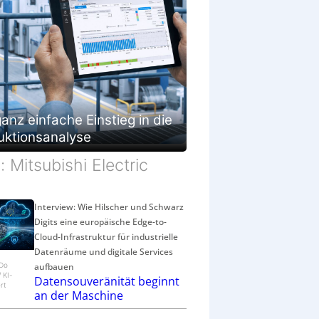
g
e
s
c
h
ä
f
t
anz einfache Einstieg in die
uktionsanalyse
d: Mitsubishi Electric
Interview: Wie Hilscher und Schwarz
Digits eine europäische Edge-to-
Cloud-Infrastruktur für industrielle
Datenräume und digitale Services
aufbauen
eDo
/ KI-
Datensouveränität beginnt
rt
an der Maschine