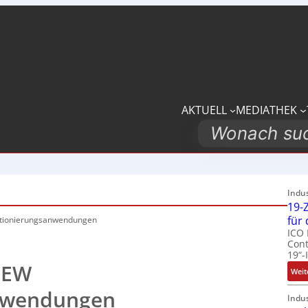
AKTUELL
MEDIATHEK
Search
Indu
19-Z
für
itionierungsanwendungen
ICO 
Cont
19“-
 SEW
Weit
anwendungen
Indu