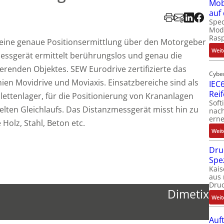
Mob
auf
Spec
Modu
Ras
 eine genaue Positionsermittlung über den Motorgeber
Weit
Messgerät ermittelt berührungslos und genau die
ierenden Objektes. SEW Eurodrive zertifizierte das
Cybe
nien Movidrive und Moviaxis. Einsatzbereiche sind als
IEC6
Rei
alettenlager, für die Positionierung von Krananlagen
Soft
elten Gleichlaufs. Das Distanzmessgerät misst hin zu
nach
erne
Holz, Stahl, Beton etc.
Weit
Dru
Spe
Kais
aus 
Dru
Dimetix
Weit
Auf