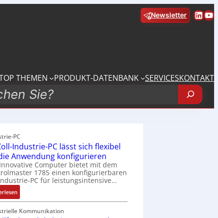
Linke
Yo
Newsletter
TOP THEMEN
PRODUKT-DATENBANK
SERVICES
KONTAKT
strie-PC
oll-Industrie-PC lässt sich flexibel
 die Anwendung konfigurieren
Innovative Computer bietet mit dem
rolmaster 1785 einen konfigurierbaren
Industrie-PC für leistungsintensive…
:
erlesen
1
9
strielle Kommunikation