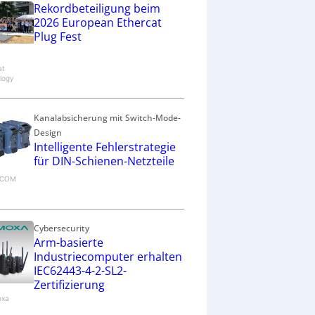
Rekordbeteiligung beim
2026 European Ethercat
Plug Fest
at
logy
Kanalabsicherung mit Switch-Mode-
Design
Intelligente Fehlerstrategie
für DIN-Schienen-Netzteile
RECOM
Cybersecurity
Arm-basierte
Industriecomputer erhalten
IEC62443-4-2-SL2-
Zertifizierung
oxa