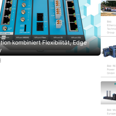
Bild:
Etherc
Techno
Group
on kombiniert Flexibilität, Edge
y
H
Bild: 
Power
GmbH
Bild: M
Europe