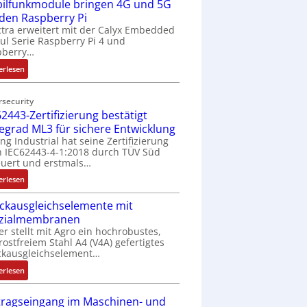
ilfunkmodule bringen 4G und 5G
-
Z
 den Raspberry Pi
o
tra erweitert mit der Calyx Embedded
l Serie Raspberry Pi 4 und
l
pberry…
l
-
:
erlesen
I
M
n
o
rsecurity
d
b
2443-Zertifizierung bestätigt
u
i
fegrad ML3 für sichere Entwicklung
s
l
ing Industrial hat seine Zertifizierung
t
f
 IEC62443-4-1:2018 durch TÜV Süd
r
u
uert und erstmals…
i
n
:
erlesen
e
k
I
-
m
ckausgleichselemente mit
E
P
o
zialmembranen
C
C
d
er stellt mit Agro ein hochrobustes,
6
l
u
rostfreiem Stahl A4 (V4A) gefertigtes
2
ä
l
ckausgleichselement…
4
s
e
:
4
erlesen
s
b
D
3
t
r
r
-
tragseingang im Maschinen- und
s
i