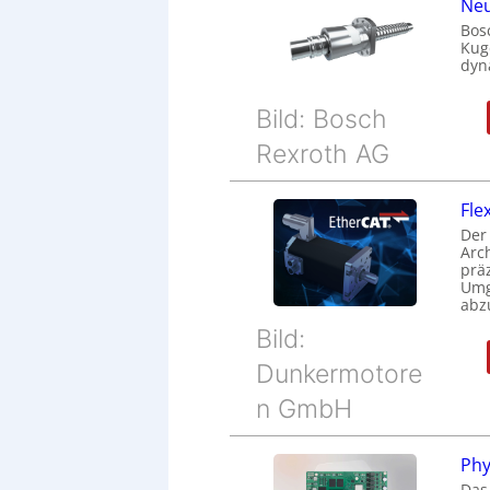
Neu
Bos
Kug
dyn
Bild: Bosch
Rexroth AG
Fle
Der
Arc
prä
Umg
abz
Bild:
Dunkermotore
n GmbH
Phy
Das