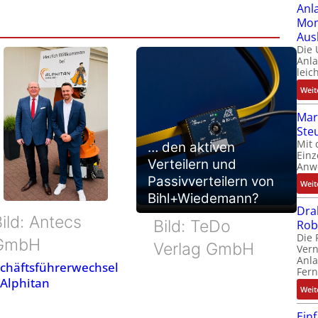
Anl
Mom
Aus
Die
Anl
leic
Weit
Mar
Ste
Mit 
… den aktiven
Einz
Verteilern und
Anw
Passivverteilern von
Weit
Bihl+Wiedemann?
Dra
ild: Antecs
Bild: TeDo
Rob
Die 
GmbH
Verlag GmbH
Ver
Anla
chäftsführerwechsel
Fer
 Alphitan
Weit
Ein