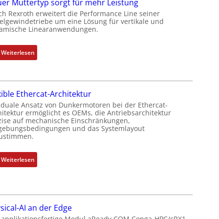
er Muttertyp sorgt für mehr Leistung
h
n
ch Rexroth erweitert die Performance Line seiner
g
i
elgewindetriebe um eine Lösung für vertikale und
e
amische Linearanwendungen.
e
b
r
e
t
:
Weiterlesen
r
P
N
k
o
e
o
s
u
m
i
xible Ethercat-Architektur
e
b
t
r
 duale Ansatz von Dunkermotoren bei der Ethercat-
i
i
hitektur ermöglicht es OEMs, die Antriebsarchitektur
M
n
zise auf mechanische Einschränkungen,
o
u
i
ebungsbedingungen und das Systemlayout
n
t
ustimmen.
e
s
t
r
m
e
t
:
Weiterlesen
e
r
P
F
s
t
o
l
s
y
s
e
u
p
i
x
n
s
sical-AI an der Edge
t
i
g
o
 applikationsfertige Modul aReady.COM Conga-HPC/cRX1