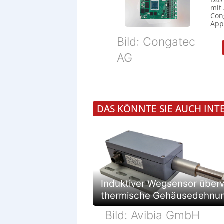
mit
Cong
Appl
Bild: Congatec
AG
DAS KÖNNTE SIE AUCH INT
Induktiver Wegsensor über
thermische Gehäusedehnu
Bild: Avibia GmbH