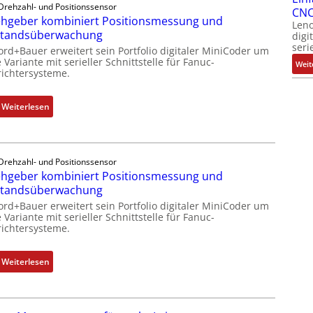
Drehzahl- und Positionssensor
CNC
hgeber kombiniert Positionsmessung und
Leno
standsüberwachung
digi
seri
ord+Bauer erweitert sein Portfolio digitaler MiniCoder um
 Variante mit serieller Schnittstelle für Fanuc-
Weit
ichtersysteme.
:
Weiterlesen
D
r
e
Drehzahl- und Positionssensor
h
hgeber kombiniert Positionsmessung und
g
standsüberwachung
e
ord+Bauer erweitert sein Portfolio digitaler MiniCoder um
b
 Variante mit serieller Schnittstelle für Fanuc-
e
ichtersysteme.
r
k
:
Weiterlesen
o
D
m
r
b
e
i