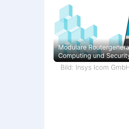
Modulare Routergenerati
Computing und Securit
Bild: Insys Icom Gmb