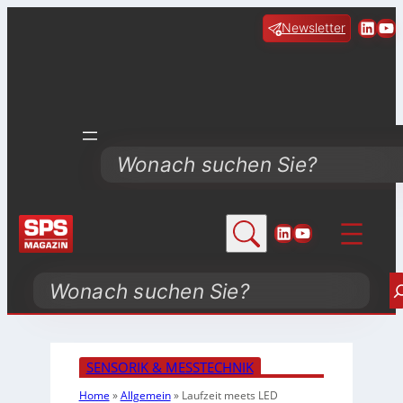
Linke
Yo
Newsletter
Search
LinkedIn
YouTube
Search
SENSORIK & MESSTECHNIK
Home
»
Allgemein
»
Laufzeit meets LED