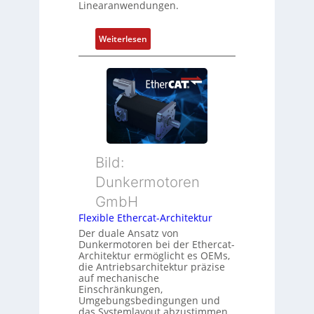
Linearanwendungen.
i
n
e
d
r
:
Weiterlesen
Z
t
N
u
P
e
s
o
u
t
s
e
a
i
r
n
t
M
d
i
u
s
o
t
ü
Bild:
n
t
b
Dunkermotoren
s
e
e
m
GmbH
r
r
e
t
Flexible Ethercat-Architektur
w
s
y
a
Der duale Ansatz von
s
Dunkermotoren bei der Ethercat-
p
c
Architektur ermöglicht es OEMs,
u
s
h
die Antriebsarchitektur präzise
n
o
u
auf mechanische
g
r
Einschränkungen,
n
Umgebungsbedingungen und
u
g
g
das Systemlayout abzustimmen.