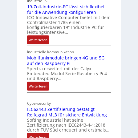
Industrie-PC
y
c
19-Zoll-Industrie-PC lässt sich flexibel
s
h
für die Anwendung konfigurieren
i
ICO Innovative Computer bietet mit dem
i
Controlmaster 1785 einen
c
t
konfigurierbaren 19“-Industrie-PC für
a
e
leistungsintensive…
l
k
:
Weiterlesen
-
t
1
A
u
9
Industrielle Kommunikation
I
r
-
Mobilfunkmodule bringen 4G und 5G
a
auf den Raspberry Pi
Z
Spectra erweitert mit der Calyx
n
o
Embedded Modul Serie Raspberry Pi 4
l
d
und Raspberry…
l
e
:
Weiterlesen
-
r
M
I
E
o
n
d
Cybersecurity
b
d
g
IEC62443-Zertifizierung bestätigt
i
u
e
Reifegrad ML3 für sichere Entwicklung
l
s
Softing Industrial hat seine
f
t
Zertifizierung nach IEC62443-4-1:2018
u
r
durch TÜV Süd erneuert und erstmals…
n
i
:
Weiterlesen