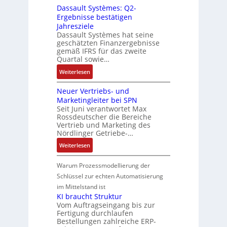
e
n
s
e
o
s
Dassault Systèmes: Q2-
o
S
n
l
o
n
n
i
Ergebnisse bestätigen
s
t
a
r
v
Jahresziele
c
e
e
g
-
Dassault Systèmes hat seine
o
h
S
u
e
geschätzten Finanzergebnisse
I
n
e
y
e
n
gemäß IFRS für das zweite
n
A
r
s
r
Quartal sowie…
b
t
G
e
t
u
a
:
e
Weiterlesen
V
E
e
n
u
D
g
u
n
m
g
:
Neuer Vertriebs- und
a
r
n
t
t
P
Marketingleiter bei SPN
s
a
d
w
e
o
Seit Juni verantwortet Max
s
t
R
i
c
Rossdeutscher die Bereiche
s
a
i
o
c
h
Vertrieb und Marketing des
i
u
o
b
k
Nördlinger Getriebe-…
n
t
l
n
o
l
i
:
i
Weiterlesen
t
i
t
u
k
N
v
S
n
i
n
-
e
e
Warum Prozessmodellierung der
y
F
k
g
G
u
M
Schlüssel zur echten Automatisierung
s
a
e
e
o
im Mittelstand ist
t
n
s
r
m
KI braucht Struktur
è
u
c
V
e
Vom Auftragseingang bis zur
m
c
h
Fertigung durchlaufen
e
n
e
C
ä
Bestellungen zahlreiche ERP-
r
t
s
N