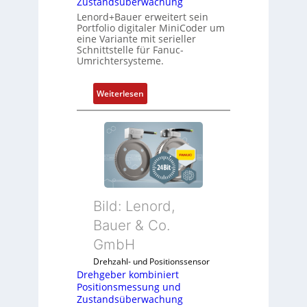
Zustandsüberwachung
Lenord+Bauer erweitert sein
Portfolio digitaler MiniCoder um
eine Variante mit serieller
Schnittstelle für Fanuc-
Umrichtersysteme.
:
Weiterlesen
D
r
e
h
g
e
b
Bild: Lenord,
e
r
Bauer & Co.
k
GmbH
o
Drehzahl- und Positionssensor
m
Drehgeber kombiniert
b
Positionsmessung und
i
Zustandsüberwachung