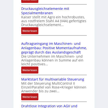
k
e
I
m
-
Druckausgleichselemente mit
E
o
P
Spezialmembranen
C
d
C
Kaiser stellt mit Agro ein hochrobustes,
6
u
l
aus rostfreiem Stahl A4 (V4A) gefertigtes
2
l
ä
Druckausgleichselement…
4
e
s
:
Weiterlesen
4
b
s
D
3
r
t
r
-
i
s
Auftragseingang im Maschinen- und
u
Z
n
i
Anlagenbau: Positive Momentaufnahme,
c
e
g
c
geprägt durch das Auslandsgeschäft
k
r
e
h
Die Unternehmen im Maschinen- und
a
t
Anlagenbau können in Summe auf ein
n
f
u
i
leicht positives…
4
l
s
f
G
e
:
Weiterlesen
g
i
u
x
A
l
z
n
i
Marktstart für multivariable Steuerung
u
e
i
Mit der Steuerung MultiControl II
d
b
f
i
e
Einzel/Parallel von Rose+Krieger können
5
e
t
c
Anwender bis zu zwei…
r
G
l
r
h
u
a
:
Weiterlesen
f
a
s
n
u
M
ü
g
e
g
Drahtlose Integration von AGV und
f
a
r
s