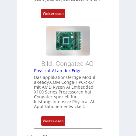
n
t
d
f
:
Z
Weiterlesen
ü
F
u
r
l
s
m
e
t
e
x
a
h
i
n
r
b
d
L
l
s
e
Bild: Congatec AG
e
ü
i
Physical-AI an der Edge
E
b
s
Das applikationsfertige Modul
t
e
t
aReady.COM Conga-HPC/cRX1
h
r
u
mit AMD Ryzen AI Embedded
e
w
n
X100 Series Prozessoren hat
r
Congatec speziell für
a
g
leistungsintensive Physical-AI-
c
c
Applikationen entwickelt.
a
h
t
u
:
Weiterlesen
-
n
P
A
g
h
r