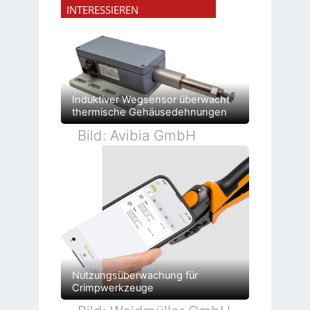
t
R
E
e
INTERESSIEREN
r
ü
n
U
i
c
c
m
a
k
o
g
n
g
d
e
g
r
e
b
u
a
r
u
l
t
n
a
d
g
t
e
e
i
Induktiver Wegsensor überwacht
r
n
o
F
thermische Gehäusedehnungen
n
a
b
Bild: Avibia GmbH
r
i
k
Nutzungsüberwachung für
Crimpwerkzeuge