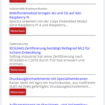
1
9
Industrielle Kommunikation
-
Mobilfunkmodule bringen 4G und 5G auf den
Raspberry Pi
Z
Spectra erweitert mit der Calyx Embedded Modul
o
Serie Raspberry Pi 4 und Raspberry…
l
l
:
Weiterlesen
-
M
I
o
n
Cybersecurity
b
IEC62443-Zertifizierung bestätigt Reifegrad ML3 für
d
i
sichere Entwicklung
u
l
Softing Industrial hat seine Zertifizierung nach
s
f
IEC62443-4-1:2018 durch TÜV Süd erneuert und
t
u
erstmals…
r
n
:
Weiterlesen
i
k
I
e
m
Druckausgleichselemente mit Spezialmembranen
E
-
o
Kaiser stellt mit Agro ein hochrobustes, aus rostfreiem
C
P
d
Stahl A4 (V4A) gefertigtes Druckausgleichselement…
6
C
u
2
:
Weiterlesen
l
l
4
D
ä
e
4
r
s
b
Auftragseingang im Maschinen- und Anlagenbau: