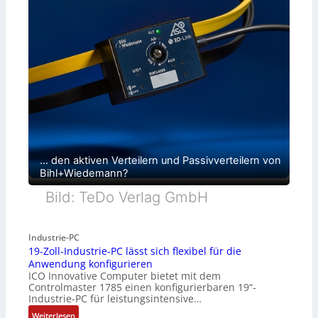
… den aktiven Verteilern und Passivverteilern von
Bihl+Wiedemann?
Bild: TeDo Verlag GmbH
Industrie-PC
19-Zoll-Industrie-PC lässt sich flexibel für die
Anwendung konfigurieren
ICO Innovative Computer bietet mit dem
Controlmaster 1785 einen konfigurierbaren 19“-
Industrie-PC für leistungsintensive…
:
Weiterlesen