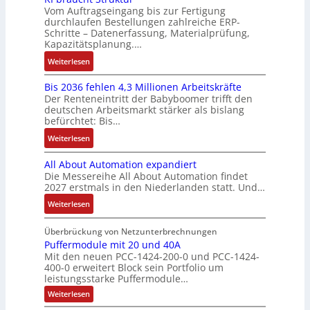
n
b
o
r
Vom Auftragseingang bis zur Fertigung
s
n
-
i
o
durchlaufen Bestellungen zahlreiche ERP-
s
V
t
t
G
Schritte – Datenerfassung, Materialprüfung,
n
t
i
e
è
w
e
Kapazitätsplanung.…
F
i
t
r
m
i
s
a
k
:
Weiterlesen
i
t
e
c
c
n
K
v
r
s
k
h
u
Bis 2036 fehlen 4,3 Millionen Arbeitskräfte
I
e
i
:
l
ä
c
Der Renteneintritt der Babyboomer trifft den
b
M
e
Q
u
f
deutschen Arbeitsmarkt stärker als bislang
C
r
o
b
2
n
t
befürchtet: Bis…
N
a
m
s
-
g
s
C
:
Weiterlesen
u
e
-
E
f
-
B
c
n
u
r
ü
All About Automation expandiert
S
i
h
t
n
g
h
Die Messereihe All About Automation findet
y
s
t
a
d
e
r
2027 erstmals in den Niederlanden statt. Und…
s
2
S
u
M
b
e
t
0
:
Weiterlesen
t
f
a
n
r
e
3
A
r
n
r
i
z
m
6
l
Überbrückung von Netzunterbrechnungen
u
a
k
s
u
e
f
l
Puffermodule mit 20 und 40A
k
h
e
s
m
Mit den neuen PCC-1424-200-0 und PCC-1424-
e
A
t
m
t
e
V
400-0 erweitert Block sein Portfolio um
h
b
u
e
i
b
o
leistungsstarke Puffermodule…
l
o
r
,
n
e
r
:
Weiterlesen
e
u
g
g
s
s
P
n
t