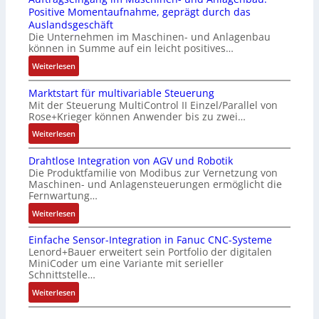
3
u
s
r
Positive Momentaufnahme, geprägt durch das
-
c
t
i
Auslandsgeschäft
Z
k
s
n
Die Unternehmen im Maschinen- und Anlagenbau
e
a
i
g
können in Summe auf ein leicht positives…
r
u
c
e
:
Weiterlesen
t
s
h
n
A
i
g
f
4
Marktstart für multivariable Steuerung
u
f
l
l
G
Mit der Steuerung MultiControl II Einzel/Parallel von
f
i
e
e
u
Rose+Krieger können Anwender bis zu zwei…
t
z
i
x
n
r
:
Weiterlesen
i
c
i
d
a
M
e
h
b
5
Drahtlose Integration von AGV und Robotik
g
a
r
s
e
G
Die Produktfamilie von Modibus zur Vernetzung von
s
r
u
e
l
a
Maschinen- und Anlagensteuerungen ermöglicht die
e
k
n
l
f
u
Fernwartung…
i
t
g
e
ü
f
:
Weiterlesen
n
s
b
m
r
d
D
g
t
e
e
d
e
Einfache Sensor-Integration in Fanuc CNC-Systeme
r
a
a
s
n
i
n
Lenord+Bauer erweitert sein Portfolio der digitalen
a
n
r
t
t
e
R
MiniCoder um eine Variante mit serieller
h
g
t
ä
e
A
Schnittstelle…
a
t
i
f
t
m
n
s
:
Weiterlesen
l
m
ü
i
i
w
p
E
o
M
r
g
t
e
b
i