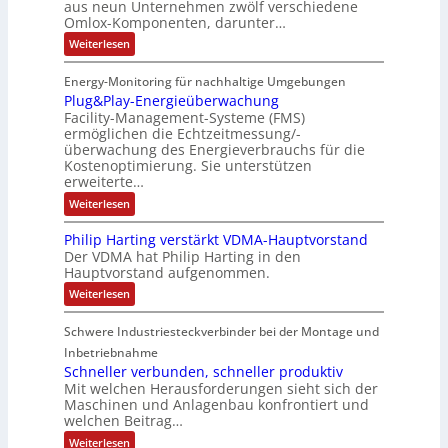
aus neun Unternehmen zwölf verschiedene
p
e
t
N
l
e
P
Omlox-Komponenten, darunter…
i
u
t
r
-
l
n
9
t
:
a
Weiterlesen
S
g
u
%
E
e
t
t
c
m
g
r
d
e
r
Energy-Monitoring für nachhaltige Umgebungen
i
h
f
F
a
h
Plug&Play-Energieüberwachung
o
e
o
i
s
e
r
l
Facility-Management-Systeme (FMS)
r
S
n
e
A
s
g
ermöglichen die Echtzeitmessung/-
e
u
h
k
n
r
t
t
überwachung des Energieverbrauchs für die
f
e
a
o
e
u
Kostenoptimierung. Sie unterstützen
t
i
p
l
m
n
r
erweiterte…
c
ä
t
b
-
h
:
Weiterlesen
g
e
e
i
N
P
e
s
l
n
n
e
Philip Harting verstärkt VDMA-Hauptvorstand
O
u
I
i
m
t
Der VDMA hat Philip Harting in den
g
l
Hauptvorstand aufgenommen.
E
e
z
&
o
P
C
r
t
:
Weiterlesen
x
l
P
6
-
t
e
a
h
P
2
y
F
i
Schwere Industriesteckverbinder bei der Montage und
i
l
-
4
l
l
l
u
Inbetriebnahme
E
i
g
4
e
e
Schneller verbunden, schneller produktiv
n
p
f
e
3
x
Mit welchen Herausforderungen sieht sich der
H
e
r
Maschinen und Anlagenbau konfrontiert und
-
a
i
s
g
welchen Beitrag…
r
t
4
b
i
t
e
:
-
Weiterlesen
i
i