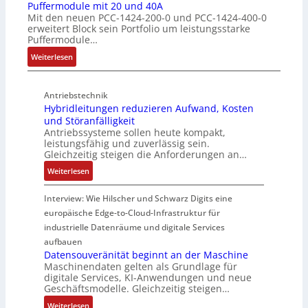
d
s
Puffermodule mit 20 und 40A
e
n
Mit den neuen PCC-1424-200-0 und PCC-1424-400-0
u
c
r
s
erweitert Block sein Portfolio um leistungsstarke
k
h
w
t
Puffermodule…
t
i
a
i
:
i
Weiterlesen
c
c
e
P
v
h
h
g
u
e
t
u
i
Antriebstechnik
f
r
u
n
n
Hybridleitungen reduzieren Aufwand, Kosten
f
W
n
g
d
und Störanfälligkeit
e
e
g
f
i
Antriebssysteme sollen heute kompakt,
r
g
f
ü
e
leistungsfähig und zuverlässig sein.
m
s
ü
r
P
Gleichzeitig steigen die Anforderungen an…
o
e
r
C
r
:
Weiterlesen
d
n
r
r
o
H
u
s
a
i
d
y
Interview: Wie Hilscher und Schwarz Digits eine
l
o
u
m
u
b
europäische Edge-to-Cloud-Infrastruktur für
e
r
e
p
k
r
m
ü
U
industrielle Datenräume und digitale Services
w
t
i
i
b
m
e
i
aufbauen
d
t
e
g
Datensouveränität beginnt an der Maschine
r
o
l
2
Maschinendaten gelten als Grundlage für
r
e
k
n
e
digitale Services, KI-Anwendungen und neue
0
w
b
z
s
Geschäftsmodelle. Gleichzeitig steigen…
i
u
a
u
e
a
t
n
c
:
n
Weiterlesen
u
n