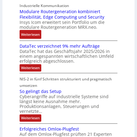
b
u
t
r
o
n
Industrielle Kommunikation
e
n
a
m
Modulare Routergeneration kombiniert
s
t
i
g
n
Flexibilität, Edge Computing und Security
-
t
e
m
e
d
Insys Icom erweitert sein Portfolio um die
b
e
F
2
n
e
modulare Routergeneration MRX.neo.
a
n
e
0
r
s
:
u
h
Weiterlesen
2
M
i
M
n
l
6
a
e
DataTec verzeichnet 9% mehr Aufträge
o
d
e
E
s
DataTec hat das Geschäftsjahr 2025/2026 in
r
d
S
r
u
c
einem angespannten wirtschaftlichen Umfeld
t
u
t
s
r
h
erfolgreich abgeschlossen.
e
l
ö
t
o
i
:
Weiterlesen
I
a
r
r
p
n
D
n
r
a
a
a
e
e
NIS-2 in fünf Schritten strukturiert und pragmatisch
t
d
e
n
t
a
a
umsetzen
u
R
f
e
n
T
So gelingt das Setup
s
o
ä
g
e
E
Cyberangriffe auf industrielle Systeme sind
c
t
u
l
i
t
längst keine Ausnahme mehr.
v
r
t
l
e
h
Produktionsanlagen, Steuerungen und
e
i
e
i
f
r
vernetzte…
e
z
e
r
g
ü
r
:
Weiterlesen
e
c
g
k
r
S
c
i
o
o
e
e
D
c
Erfolgreiches Omlox-Plugfest
a
g
h
m
n
i
I
Auf dem Omlox-Plugfest prüften 21 Experten
t
e
n