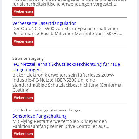
für sicherheitskritische Anwendungen vorgestellt.
:
Weiterlesen
B
Verbesserte Lasertriangulation
a
Der OptoNCDT 5500 von Micro-Epsilon erhält einen
t
Performance-Boost: Mit einer Messrate von 150kHz…
t
e
:
Weiterlesen
r
V
i
e
Stromversorgung
e
r
IPC-Netzteil erhält Schutzlackbeschichtung für raue
l
b
Umgebungen
o
e
Bicker Elektronik erweitert sein lüfterloses 200W-
s
s
Industrie-PC-Netzteil BEP-520C um eine
e
s
standardmäßige Schutzlackbeschichtung (Conformal
M
e
Coating).
u
r
:
Weiterlesen
l
t
I
t
e
P
Für Hochschwindigkeitsanwendungen
i
L
C
Sensorlose Fangschaltung
t
a
Mit Flying Restart erweitert Sieb & Meyer den
-
u
s
Funktionsumfang seiner Drive Controller aus…
N
r
e
e
:
Weiterlesen
n
r
t