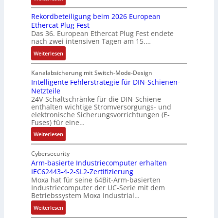
u
d
h
D
g
g
a
n
Rekordbeteiligung beim 2026 European
4
t
a
e
e
l
g
Ethercat Plug Fest
0
t
t
n
y
e
Das 36. European Ethercat Plug Fest endete
A
h
e
s
nach zwei intensiven Tagen am 15.…
n
e
n
e
r
:
r
s
Weiterlesen
e
R
m
o
d
e
i
u
Kanalabsicherung mit Switch-Mode-Design
u
k
s
v
Intelligente Fehlerstrategie für DIN-Schienen-
z
Netzteile
o
c
e
i
24V-Schaltschränke für die DIN-Schiene
r
h
r
enthalten wichtige Stromversorgungs- und
e
d
e
ä
elektronische Sicherungsvorrichtungen (E-
r
b
G
n
Fuses) für eine…
e
e
e
i
n
:
Weiterlesen
t
h
t
A
I
e
ä
ä
u
n
Cybersecurity
i
u
t
f
t
Arm-basierte Industriecomputer erhalten
l
s
b
IEC62443-4-2-SL2-Zertifizierung
w
e
i
e
e
Moxa hat für seine 64Bit-Arm-basierten
a
l
g
d
g
Industriecomputer der UC-Serie mit dem
n
l
u
e
i
Betriebssystem Moxa Industrial…
d
i
n
h
n
:
Weiterlesen
,
g
g
n
n
A
K
e