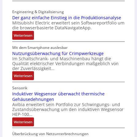
S
-
t
z
e
K
r
t
Engineering & Digitalisierung
n
i
i
e
Der ganz einfache Einstieg in die Produktionsanalyse
s
t
a
Mitsubishi Electric erweitert sein Softwareportfolio um
i
o
E
n
die browserbasierte DataNavigateApp.
l
r
n
g
e
:
l
Weiterlesen
c
u
r
D
o
o
l
h
e
s
Mit dem Smartphone auslesbar
d
a
ä
r
e
Nutzungsüberwachung für Crimpwerkzeuge
e
t
l
Im Schaltschrank- und Maschinenbau hängt die
g
F
r
i
Qualität elektrischer Verbindungen maßgeblich von
t
a
a
o
der Zuverlässigkeit…
S
n
n
n
c
:
z
Weiterlesen
g
h
N
e
s
u
u
i
c
Sensorik
t
t
n
Induktiver Wegsensor überwacht thermische
h
z
Gehäusedehnungen
z
f
a
Avibia erweitert sein Portfolio zur Schwingungs- und
l
u
a
l
Zustandsüberwachung um den induktiven Wegsensor
a
n
c
t
HEP-100…
c
g
h
u
:
k
Weiterlesen
s
e
n
I
b
ü
E
g
n
e
b
Überbrückung von Netzunterbrechnungen
i