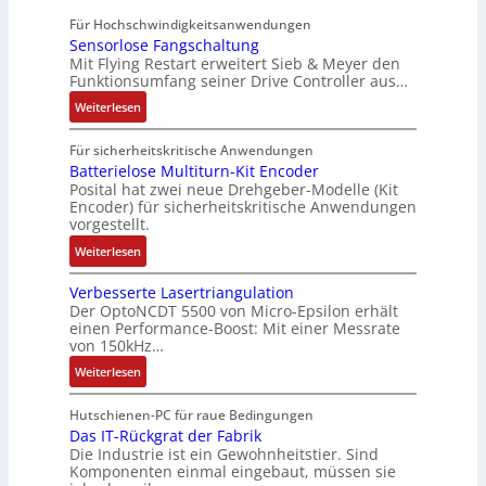
6
l
u
k
l
t
t
Für Hochschwindigkeitsanwendungen
f
l
k
e
a
e
e
Sensorlose Fangschaltung
e
A
t
t
g
u
m
Mit Flying Restart erweitert Sieb & Meyer den
h
b
u
i
e
e
e
Funktionsumfang seiner Drive Controller aus…
l
o
r
n
n
r
:
e
u
Weiterlesen
g
b
u
S
n
t
l
a
n
e
4
A
Für sicherheitskritische Anwendungen
e
u
g
n
,
u
Batterielose Multiturn-Kit Encoder
i
:
Posital hat zwei neue Drehgeber-Modelle (Kit
s
3
t
t
P
Encoder) für sicherheitskritische Anwendungen
o
M
o
e
o
vorgestellt.
r
i
m
r
s
:
l
l
Weiterlesen
a
b
i
B
o
l
t
e
t
Verbesserte Lasertriangulation
a
s
i
i
i
i
Der OptoNCDT 5500 von Micro-Epsilon erhält
t
e
o
o
S
v
einen Performance-Boost: Mit einer Messrate
t
F
n
n
P
e
von 150kHz…
e
a
e
e
N
M
:
Weiterlesen
r
n
n
x
o
V
i
g
A
p
m
e
Hutschienen-PC für raue Bedingungen
e
s
r
a
e
r
Das IT-Rückgrat der Fabrik
l
c
b
n
n
Die Industrie ist ein Gewohnheitstier. Sind
b
o
h
e
d
t
Komponenten einmal eingebaut, müssen sie
e
s
a
i
i
a