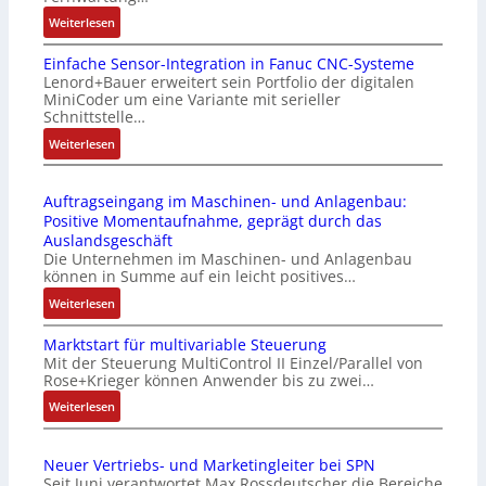
:
Weiterlesen
D
Einfache Sensor-Integration in Fanuc CNC-Systeme
r
Lenord+Bauer erweitert sein Portfolio der digitalen
a
MiniCoder um eine Variante mit serieller
h
Schnittstelle…
t
:
Weiterlesen
l
E
o
i
s
Auftragseingang im Maschinen- und Anlagenbau:
n
e
Positive Momentaufnahme, geprägt durch das
f
I
Auslandsgeschäft
a
n
Die Unternehmen im Maschinen- und Anlagenbau
c
t
können in Summe auf ein leicht positives…
h
e
:
Weiterlesen
e
g
A
S
r
Marktstart für multivariable Steuerung
u
e
a
Mit der Steuerung MultiControl II Einzel/Parallel von
f
n
t
Rose+Krieger können Anwender bis zu zwei…
t
s
i
r
:
Weiterlesen
o
o
a
M
r
n
g
a
-
v
Neuer Vertriebs- und Marketingleiter bei SPN
s
r
I
o
Seit Juni verantwortet Max Rossdeutscher die Bereiche