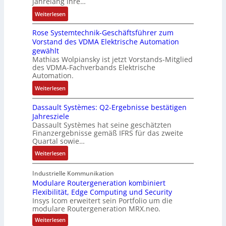
jahrelang ihre…
s
e
l
t
e
u
:
s
Weiterlesen
M
t
s
r
f
D
e
u
u
k
t
n
Rose Systemtechnik-Geschäftsführer zum
a
r
l
n
r
a
Vorstand des VDMA Elektrische Automation
s
t
t
g
ä
h
gewählt
I
e
i
f
m
Mathias Wolpiansky ist jetzt Vorstands-Mitglied
T
L
t
t
e
des VDMA-Fachverbands Elektrische
-
a
u
e
Automation.
,
R
s
r
g
:
Weiterlesen
ü
e
n
e
R
c
r
-
p
Dassault Systèmes: Q2-Ergebnisse bestätigen
o
k
t
K
r
Jahresziele
s
g
r
i
Dassault Systèmes hat seine geschätzten
ä
e
r
i
t
Finanzergebnisse gemäß IFRS für das zweite
g
S
a
a
E
Quartal sowie…
t
y
t
n
n
d
:
Weiterlesen
s
d
g
c
u
D
t
e
u
o
r
a
Industrielle Kommunikation
e
r
l
d
c
s
Modulare Routergeneration kombiniert
m
F
a
e
h
Flexibilität, Edge Computing und Security
s
t
a
t
r
Insys Icom erweitert sein Portfolio um die
d
a
e
b
i
modulare Routergeneration MRX.neo.
a
u
c
r
o
:
Weiterlesen
s
l
h
i
n