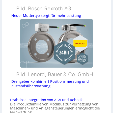
Bild: Bosch Rexroth AG
Neuer Muttertyp sorgt für mehr Leistung
Bild: Lenord, Bauer & Co. GmbH
Drehgeber kombiniert Positionsmessung und
Zustandsüberwachung
Drahtlose Integration von AGV und Robotik
Die Produktfamilie von Modibus zur Vernetzung von
Maschinen- und Anlagensteuerungen ermöglicht die
Fernwartung…