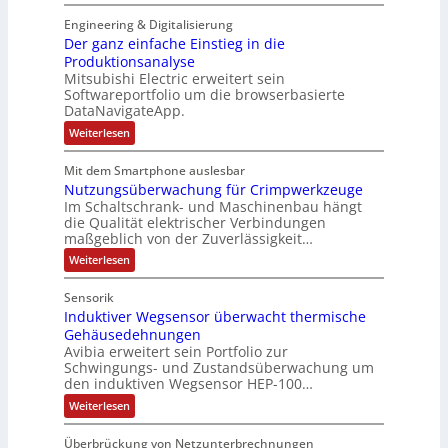
M
A
t
n
o
k
Engineering & Digitalisierung
u
S
d
i
Der ganz einfache Einstieg in die
u
s
y
k
l
Produktionsanalyse
l
s
-
a
Mitsubishi Electric erweitert sein
a
t
r
G
Softwareportfolio um die browserbasierte
e
n
è
e
DataNavigateApp.
R
d
m
s
o
:
Weiterlesen
s
e
u
c
D
t
g
s
e
h
e
Mit dem Smartphone auslesbar
r
e
:
ä
r
Nutzungsüberwachung für Crimpwerkzeuge
g
g
s
Q
f
a
Im Schaltschrank- und Maschinenbau hängt
e
c
n
2
t
die Qualität elektrischer Verbindungen
n
z
h
-
maßgeblich von der Zuverlässigkeit…
e
s
e
r
ä
E
f
i
:
Weiterlesen
a
n
f
r
N
ü
t
f
u
t
g
i
h
Sensorik
a
t
o
e
c
r
Induktiver Wegsensor überwacht thermische
z
n
h
u
b
Gehäusedehnungen
e
k
e
n
n
Avibia erweitert sein Portfolio zur
o
r
E
g
m
Schwingungs- und Zustandsüberwachung um
i
i
s
z
b
den induktiven Wegsensor HEP-100…
n
ü
s
u
i
s
b
:
Weiterlesen
s
n
m
t
e
I
i
e
i
r
V
n
e
e
w
Überbrückung von Netzunterbrechnungen
b
d
o