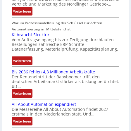
e
k
n
n
Vertrieb und Marketing des Nördlinger Getriebe-…
i
t
t
A
:
Weiterlesen
n
s
e
G
N
g
t
g
V
e
Warum Prozessmodellierung der Schlüssel zur echten
a
a
r
u
u
n
r
Automatisierung im Mittelstand ist
a
n
e
g
t
KI braucht Struktur
t
d
r
Vom Auftragseingang bis zur Fertigung durchlaufen
i
f
i
R
Bestellungen zahlreiche ERP-Schritte –
V
m
ü
o
o
Datenerfassung, Materialprüfung, Kapazitätsplanung.
e
M
r
n
b
…
r
a
m
i
o
:
Weiterlesen
t
s
u
n
t
K
r
c
l
F
i
Bis 2036 fehlen 4,3 Millionen Arbeitskräfte
I
i
h
t
a
k
Der Renteneintritt der Babyboomer trifft den
b
e
i
i
n
deutschen Arbeitsmarkt stärker als bislang befürchtet:
r
b
n
v
u
Bis…
a
s
e
a
c
:
Weiterlesen
u
-
n
r
C
B
c
u
-
i
N
All About Automation expandiert
i
h
n
u
a
C
Die Messereihe All About Automation findet 2027
s
t
d
n
b
-
erstmals in den Niederlanden statt. Und…
2
S
M
d
l
S
0
:
Weiterlesen
t
a
A
e
y
3
A
r
r
n
S
s