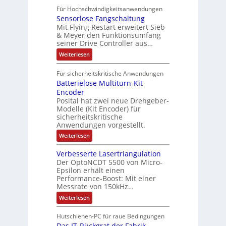
p
r
0
P
A
f
Für Hochschwindigkeitsanwendungen
a
u
C
b
u
n
t
Sensorlose Fangschaltung
-
n
e
d
t
N
Mit Flying Restart erweitert Sieb
d
i
4
e
o
& Meyer den Funktionsumfang
0
i
t
t
seiner Drive Controller aus…
m
A
z
e
s
t
a
:
Weiterlesen
r
k
e
S
t
i
t
e
r
i
Für sicherheitskritische Anwendungen
l
n
ä
e
Batterielose Multiturn-Kit
o
s
f
r
o
Encoder
n
h
r
t
Posital hat zwei neue Drehgeber-
g
ä
l
e
Modelle (Kit Encoder) für
l
o
e
sicherheitskritische
t
s
w
S
Anwendungen vorgestellt.
e
ä
c
F
:
Weiterlesen
h
a
h
B
u
n
l
a
t
g
Verbesserte Lasertriangulation
t
t
z
s
Der OptoNCDT 5500 von Micro-
t
l
c
Epsilon erhält einen
e
a
h
Performance-Boost: Mit einer
r
c
a
i
Messrate von 150kHz…
k
l
e
b
t
:
Weiterlesen
l
e
u
V
o
s
n
e
s
c
Hutschienen-PC für raue Bedingungen
g
r
e
h
Das IT-Rückgrat der Fabrik
b