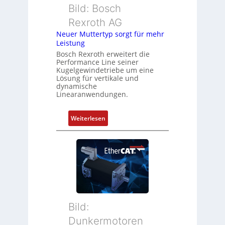
b
s
Bild: Bosch
e
m
Rexroth AG
r
e
k
Neuer Muttertyp sorgt für mehr
s
Leistung
o
s
m
Bosch Rexroth erweitert die
u
Performance Line seiner
b
n
Kugelgewindetriebe um eine
i
g
Lösung für vertikale und
n
dynamische
u
Linearanwendungen.
i
n
e
d
r
:
Weiterlesen
Z
t
N
u
P
e
s
o
u
t
s
e
a
i
r
n
t
M
d
i
u
s
o
t
ü
Bild:
n
t
b
Dunkermotoren
s
e