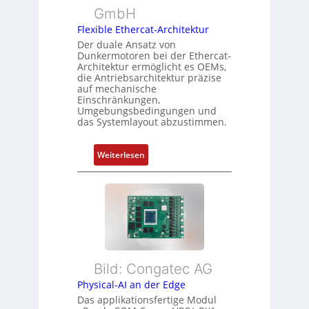
e
m
GmbH
r
r
e
t
Flexible Ethercat-Architektur
w
s
y
a
Der duale Ansatz von
s
Dunkermotoren bei der Ethercat-
p
c
Architektur ermöglicht es OEMs,
u
s
h
die Antriebsarchitektur präzise
n
o
u
auf mechanische
g
r
Einschränkungen,
n
Umgebungsbedingungen und
u
g
g
das Systemlayout abzustimmen.
n
t
d
f
:
Z
Weiterlesen
ü
F
u
r
l
s
m
e
t
e
x
a
h
i
n
r
b
d
L
l
s
e
Bild: Congatec AG
e
ü
i
Physical-AI an der Edge
E
b
s
Das applikationsfertige Modul
t
e
t