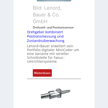
b
Bild: Lenord,
e
r
Bauer & Co.
k
GmbH
o
Drehzahl- und Positionssensor
m
Drehgeber kombiniert
b
Positionsmessung und
i
Zustandsüberwachung
n
Lenord+Bauer erweitert sein
i
Portfolio digitaler MiniCoder um
eine Variante mit serieller
e
Schnittstelle für Fanuc-
r
Umrichtersysteme.
t
P
:
Weiterlesen
o
D
s
r
i
e
t
h
i
g
o
e
n