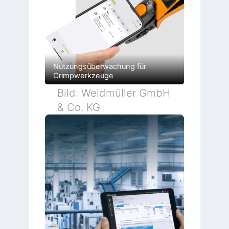
Nutzungsüberwachung für
Crimpwerkzeuge
Bild: Weidmüller GmbH
& Co. KG