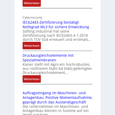
:
Weiterlesen
-
r
M
I
E
o
n
d
Cybersecurity
b
d
g
IEC62443-Zertifizierung bestätigt
i
u
e
Reifegrad ML3 für sichere Entwicklung
l
s
Softing Industrial hat seine
f
t
Zertifizierung nach IEC62443-4-1:2018
u
r
durch TÜV Süd erneuert und erstmals…
n
i
:
Weiterlesen
k
e
I
m
-
Druckausgleichselemente mit
E
o
P
Spezialmembranen
C
d
C
Kaiser stellt mit Agro ein hochrobustes,
6
u
l
aus rostfreiem Stahl A4 (V4A) gefertigtes
2
l
ä
Druckausgleichselement…
4
e
s
:
Weiterlesen
4
b
s
D
3
r
t
r
-
i
s
Auftragseingang im Maschinen- und
u
Z
n
i
Anlagenbau: Positive Momentaufnahme,
c
e
g
c
geprägt durch das Auslandsgeschäft
k
r
e
h
Die Unternehmen im Maschinen- und
a
t
Anlagenbau können in Summe auf ein
n
f
u
i
leicht positives…
4