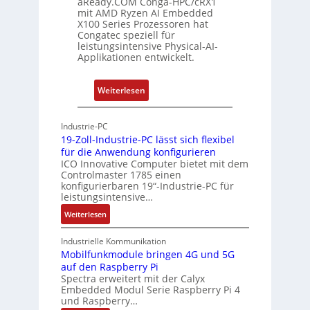
aReady.COM Conga-HPC/cRX1
h
r
u
mit AMD Ryzen AI Embedded
e
w
n
X100 Series Prozessoren hat
r
Congatec speziell für
a
g
leistungsintensive Physical-AI-
c
c
Applikationen entwickelt.
a
h
t
u
:
Weiterlesen
-
n
P
A
g
h
r
Industrie-PC
y
c
19-Zoll-Industrie-PC lässt sich flexibel
s
h
für die Anwendung konfigurieren
i
ICO Innovative Computer bietet mit dem
i
Controlmaster 1785 einen
c
t
konfigurierbaren 19“-Industrie-PC für
a
e
leistungsintensive…
l
k
:
Weiterlesen
-
t
1
A
u
9
Industrielle Kommunikation
I
r
-
Mobilfunkmodule bringen 4G und 5G
a
auf den Raspberry Pi
Z
Spectra erweitert mit der Calyx
n
o
Embedded Modul Serie Raspberry Pi 4
l
d
und Raspberry…
l
e