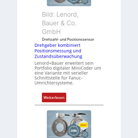
Bild: Lenord,
Bauer & Co.
GmbH
Drehzahl- und Positionssensor
Drehgeber kombiniert
Positionsmessung und
Zustandsüberwachung
Lenord+Bauer erweitert sein
Portfolio digitaler MiniCoder um
eine Variante mit serieller
Schnittstelle für Fanuc-
Umrichtersysteme.
:
Weiterlesen
D
r
e
h
g
e