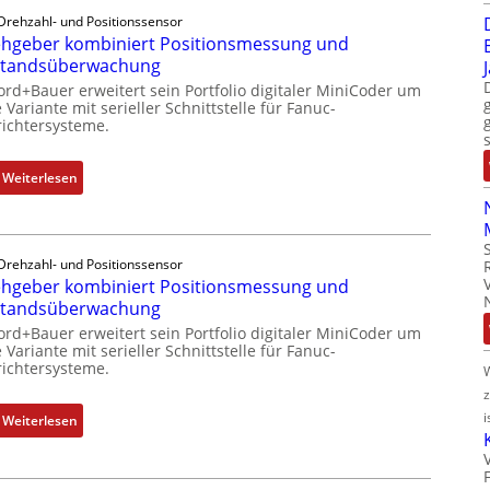
Drehzahl- und Positionssensor
hgeber kombiniert Positionsmessung und
standsüberwachung
ord+Bauer erweitert sein Portfolio digitaler MiniCoder um
 Variante mit serieller Schnittstelle für Fanuc-
ichtersysteme.
:
Weiterlesen
D
r
e
Drehzahl- und Positionssensor
h
hgeber kombiniert Positionsmessung und
g
standsüberwachung
e
ord+Bauer erweitert sein Portfolio digitaler MiniCoder um
b
 Variante mit serieller Schnittstelle für Fanuc-
e
ichtersysteme.
r
k
i
:
Weiterlesen
o
D
m
r
b
e