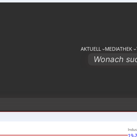
AKTUELL
MEDIATHEK
Search
Indus
19-Z