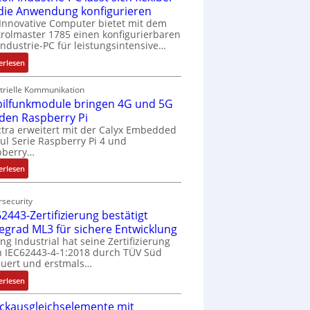
 die Anwendung konfigurieren
Innovative Computer bietet mit dem
rolmaster 1785 einen konfigurierbaren
Industrie-PC für leistungsintensive…
:
erlesen
1
9
trielle Kommunikation
ilfunkmodule bringen 4G und 5G
-
Z
 den Raspberry Pi
o
tra erweitert mit der Calyx Embedded
l Serie Raspberry Pi 4 und
l
pberry…
l
-
:
erlesen
I
M
n
o
security
d
b
2443-Zertifizierung bestätigt
u
i
fegrad ML3 für sichere Entwicklung
s
l
ing Industrial hat seine Zertifizierung
t
f
 IEC62443-4-1:2018 durch TÜV Süd
r
u
uert und erstmals…
i
n
:
erlesen
e
k
I
-
m
ckausgleichselemente mit
E