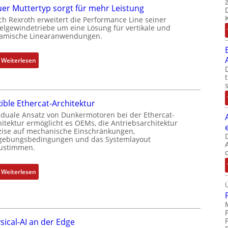
i
er Muttertyp sorgt für mehr Leistung
h
n
ch Rexroth erweitert die Performance Line seiner
g
i
elgewindetriebe um eine Lösung für vertikale und
e
amische Linearanwendungen.
e
b
r
e
t
:
Weiterlesen
r
P
N
k
o
e
o
s
u
m
i
xible Ethercat-Architektur
e
b
t
r
 duale Ansatz von Dunkermotoren bei der Ethercat-
i
i
hitektur ermöglicht es OEMs, die Antriebsarchitektur
M
n
zise auf mechanische Einschränkungen,
o
u
i
ebungsbedingungen und das Systemlayout
n
t
ustimmen.
e
s
t
r
m
e
t
:
Weiterlesen
e
r
P
F
s
t
o
l
s
y
s
e
u
p
i
x
n
s
sical-AI an der Edge
t
i