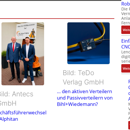
Rob
Die 
Ver
Anla
Fer
Weit
Ein
CNC
Leno
digi
seri
Weit
Bild: TeDo
Verlag GmbH
… den aktiven Verteilern
ild: Antecs
und Passivverteilern von
GmbH
Bihl+Wiedemann?
chäftsführerwechsel
 Alphitan