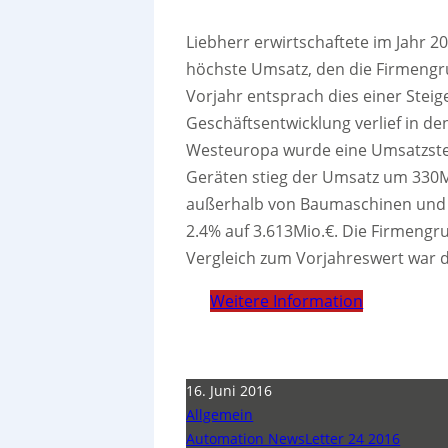
Liebherr erwirtschaftete im Jahr 2
höchste Umsatz, den die Firmengrup
Vorjahr entsprach dies einer Stei
Geschäftsentwicklung verlief in de
Westeuropa wurde eine Umsatzstei
Geräten stieg der Umsatz um 330Mi
außerhalb von Baumaschinen und M
2.4% auf 3.613Mio.€. Die Firmengru
Vergleich zum Vorjahreswert war 
Weitere Information
16. Juni 2016
Allgemein
Automation NewsLetter 24 2016