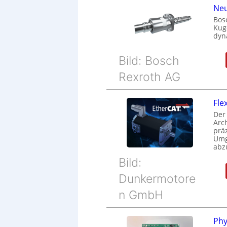
Neu
Bos
Kug
dyn
Bild: Bosch
Rexroth AG
Fle
Der
Arc
prä
Umg
abz
Bild:
Dunkermotore
n GmbH
Phy