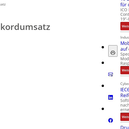
für
satz
ICO 
Cont
19“-
Rekordumsatz
Weit
Indus
Mob
auf
Spec
Modu
Ras
Weit
Cyber
IEC6
Rei
Soft
nach
erne
Weit
Dru