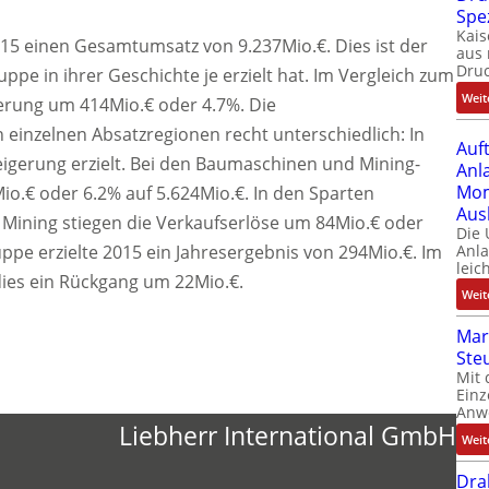
Spe
Kais
015 einen Gesamtumsatz von 9.237Mio.€. Dies ist der
aus 
Dru
pe in ihrer Geschichte je erzielt hat. Im Vergleich zum
Weit
gerung um 414Mio.€ oder 4.7%. Die
n einzelnen Absatzregionen recht unterschiedlich: In
Auf
gerung erzielt. Bei den Baumaschinen und Mining-
Anl
Mom
o.€ oder 6.2% auf 5.624Mio.€. In den Sparten
Aus
ining stiegen die Verkaufserlöse um 84Mio.€ oder
Die
ppe erzielte 2015 ein Jahresergebnis von 294Mio.€. Im
Anl
leic
dies ein Rückgang um 22Mio.€.
Weit
Mar
Ste
Mit 
Einz
Anw
Liebherr International GmbH
Weit
Dra