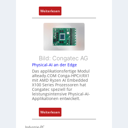
d
f
:
Z
Weiterlesen
ü
F
u
r
l
s
m
e
t
e
x
a
h
i
n
r
b
d
L
l
s
e
Bild: Congatec AG
e
ü
i
Physical-AI an der Edge
E
b
s
Das applikationsfertige Modul
t
e
t
aReady.COM Conga-HPC/cRX1
h
r
u
mit AMD Ryzen AI Embedded
e
w
n
X100 Series Prozessoren hat
r
Congatec speziell für
a
g
leistungsintensive Physical-AI-
c
c
Applikationen entwickelt.
a
h
t
u
:
Weiterlesen
-
n
P
A
g
h
r
Industrie-PC