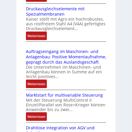
I
m
-
Druckausgleichselemente mit
E
o
P
Spezialmembranen
C
d
C
Kaiser stellt mit Agro ein hochrobustes,
6
u
l
aus rostfreiem Stahl A4 (V4A) gefertigtes
2
l
ä
Druckausgleichselement…
4
e
s
:
Weiterlesen
4
b
s
D
3
r
t
r
-
i
s
Auftragseingang im Maschinen- und
u
Z
n
i
Anlagenbau: Positive Momentaufnahme,
c
e
g
c
geprägt durch das Auslandsgeschäft
k
r
e
h
Die Unternehmen im Maschinen- und
a
t
Anlagenbau können in Summe auf ein
n
f
u
i
leicht positives…
4
l
s
f
G
e
:
Weiterlesen
g
i
u
x
A
l
z
n
i
Marktstart für multivariable Steuerung
u
e
i
Mit der Steuerung MultiControl II
d
b
f
i
e
Einzel/Parallel von Rose+Krieger können
5
e
t
c
Anwender bis zu zwei…
r
G
l
r
h
u
a
:
Weiterlesen
f
a
s
n
u
M
ü
g
e
g
Drahtlose Integration von AGV und
f
a
r
s
l
b