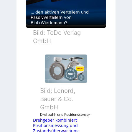
… den aktiven Verteilern und
Passivverteilern von
Bihl+Wiedemann?
Bild: TeDo Verlag
GmbH
Bild: Lenord,
Bauer & Co.
GmbH
Drehzahl- und Positionssensor
Drehgeber kombiniert
Positionsmessung und
Zustandsüberwachung