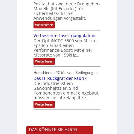
h
r
t
Posital hat zwei neue Drehgeber-
g
ä
l
e
Modelle (Kit Encoder) für
l
o
e
sicherheitskritische
t
s
w
S
Anwendungen vorgestellt.
e
ä
c
F
:
Weiterlesen
h
a
h
B
u
n
l
a
t
g
Verbesserte Lasertriangulation
t
t
z
s
Der OptoNCDT 5500 von Micro-
t
l
c
Epsilon erhält einen
e
a
h
Performance-Boost: Mit einer
r
c
a
i
Messrate von 150kHz…
k
l
e
b
t
:
Weiterlesen
l
e
u
V
o
s
n
e
s
c
Hutschienen-PC für raue Bedingungen
g
r
e
h
Das IT-Rückgrat der Fabrik
b
M
i
e
Die Industrie ist ein
u
c
s
l
Gewohnheitstier. Sind
h
s
t
Komponenten einmal eingebaut,
t
e
i
müssen sie jahrelang ihre…
u
r
t
n
t
:
u
Weiterlesen
g
e
D
r
f
L
a
n
ü
a
s
-
r
s
I
K
r
e
T
i
a
r
DAS KÖNNTE SIE AUCH
-
t
u
t
R
E