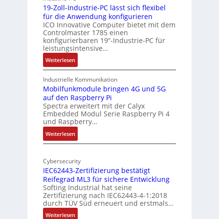
y
c
19-Zoll-Industrie-PC lässt sich flexibel
s
h
für die Anwendung konfigurieren
i
ICO Innovative Computer bietet mit dem
i
Controlmaster 1785 einen
c
t
konfigurierbaren 19“-Industrie-PC für
a
e
leistungsintensive…
l
k
:
Weiterlesen
-
t
1
A
u
9
Industrielle Kommunikation
I
r
-
Mobilfunkmodule bringen 4G und 5G
a
auf den Raspberry Pi
Z
Spectra erweitert mit der Calyx
n
o
Embedded Modul Serie Raspberry Pi 4
l
d
und Raspberry…
l
e
:
Weiterlesen
-
r
M
I
E
o
n
d
Cybersecurity
b
d
g
IEC62443-Zertifizierung bestätigt
i
u
e
Reifegrad ML3 für sichere Entwicklung
l
s
Softing Industrial hat seine
f
t
Zertifizierung nach IEC62443-4-1:2018
u
r
durch TÜV Süd erneuert und erstmals…
n
i
:
Weiterlesen
k
e