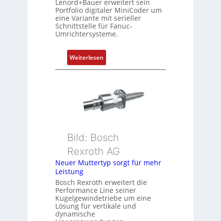
Lenord+Bauer erweitert sein
i
Portfolio digitaler MiniCoder um
eine Variante mit serieller
e
Schnittstelle für Fanuc-
r
Umrichtersysteme.
t
P
:
Weiterlesen
o
D
s
r
i
e
t
h
i
g
o
e
n
b
s
Bild: Bosch
e
m
Rexroth AG
r
e
k
Neuer Muttertyp sorgt für mehr
s
Leistung
o
s
m
Bosch Rexroth erweitert die
u
Performance Line seiner
b
n
Kugelgewindetriebe um eine
i
g
Lösung für vertikale und
n
dynamische
u