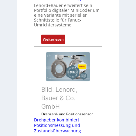
Lenord+Bauer erweitert sein
Portfolio digitaler MiniCoder um
eine Variante mit serieller
Schnittstelle für Fanuc-
Umrichtersysteme.
:
Weiterlesen
D
r
e
h
g
e
b
Bild: Lenord,
e
r
Bauer & Co.
k
GmbH
o
Drehzahl- und Positionssensor
m
Drehgeber kombiniert
b
Positionsmessung und
i
Zustandsüberwachung
n