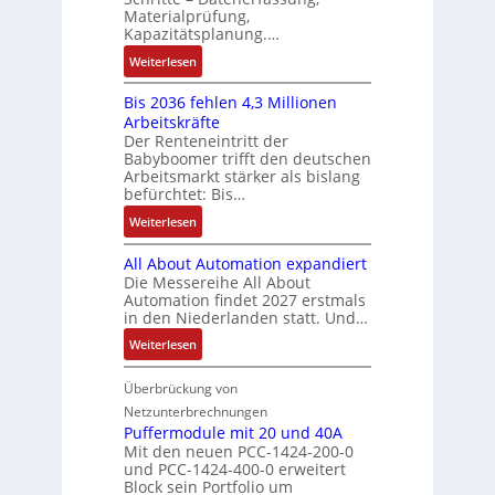
t
a
:
C
Materialprüfung,
t
r
u
Q
Kapazitätsplanung.…
-
s
i
f
2
S
:
f
Weiterlesen
e
n
-
y
K
ü
b
a
E
s
Bis 2036 fehlen 4,3 Millionen
I
h
s
h
r
t
Arbeitskräfte
b
r
-
m
g
e
Der Renteneintritt der
r
e
u
e
Babyboomer trifft den deutschen
e
m
a
r
n
,
Arbeitsmarkt stärker als bislang
b
e
u
z
d
befürchtet: Bis…
g
n
c
u
M
e
i
:
Weiterlesen
h
m
a
p
s
B
t
V
r
r
All About Automation expandiert
s
i
S
o
k
ä
Die Messereihe All About
e
s
t
r
e
Automation findet 2027 erstmals
g
b
2
r
s
in den Niederlanden statt. Und…
t
t
e
0
u
t
i
d
:
Weiterlesen
s
3
k
a
n
u
A
t
6
t
n
g
r
l
Überbrückung von
ä
f
u
d
l
c
l
t
e
Netzunterbrechnungen
r
d
e
h
A
i
h
Puffermodule mit 20 und 40A
e
i
d
b
Mit den neuen PCC-1424-200-0
g
l
s
t
a
und PCC-1424-400-0 erweitert
o
e
e
V
Block sein Portfolio um
e
s
u
n
n