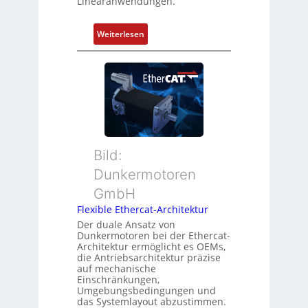
Linearanwendungen.
i
n
e
d
r
:
Weiterlesen
Z
t
N
u
P
e
s
o
u
t
s
e
a
i
r
n
t
M
d
i
u
s
o
t
ü
Bild:
n
t
b
Dunkermotoren
s
e
e
m
GmbH
r
r
e
t
Flexible Ethercat-Architektur
w
s
y
a
Der duale Ansatz von
s
Dunkermotoren bei der Ethercat-
p
c
Architektur ermöglicht es OEMs,
u
s
h
die Antriebsarchitektur präzise
n
o
u
auf mechanische
g
r
Einschränkungen,
n
Umgebungsbedingungen und
u
g
g
das Systemlayout abzustimmen.
n
t