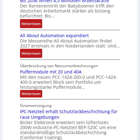
Bis 2036 fehlen 4,3 Millionen Arbeitskräfte
I
e
i
:
l
ä
c
Der Renteneintritt der Babyboomer trifft den
b
M
e
Q
u
f
deutschen Arbeitsmarkt stärker als bislang
C
r
o
b
2
n
t
befürchtet: Bis…
N
a
m
s
-
g
s
C
:
Weiterlesen
u
e
-
E
f
-
B
c
n
u
r
ü
All About Automation expandiert
S
i
h
t
n
g
h
Die Messereihe All About Automation findet
y
s
t
a
d
e
r
2027 erstmals in den Niederlanden statt. Und…
s
2
S
u
M
b
e
t
0
:
Weiterlesen
t
f
a
n
r
e
3
A
r
n
r
i
z
m
6
l
Überbrückung von Netzunterbrechnungen
u
a
k
s
u
e
f
l
Puffermodule mit 20 und 40A
k
h
e
s
m
Mit den neuen PCC-1424-200-0 und PCC-1424-
e
A
t
m
t
e
V
400-0 erweitert Block sein Portfolio um
h
b
u
e
i
b
o
leistungsstarke Puffermodule…
l
o
r
,
n
e
r
:
Weiterlesen
e
u
g
g
s
s
P
n
t
e
l
u
t
t
Stromversorgung
4
A
f
p
e
ä
a
IPC-Netzteil erhält Schutzlackbeschichtung für
f
,
u
r
i
t
e
n
raue Umgebungen
3
t
ä
t
r
i
d
Bicker Elektronik erweitert sein lüfterloses
m
M
o
g
e
g
200W-Industrie-PC-Netzteil BEP-520C um eine
d
o
i
m
t
r
standardmäßige Schutzlackbeschichtung
e
d
e
l
a
(Conformal Coating).
u
d
b
n
s