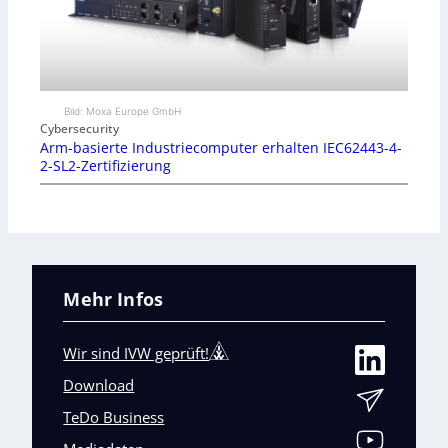
Bild: Moxa Europe GmbH
Cybersecurity
Arm-basierte Industriecomputer erhalten IEC62443-4-
2-SL2-Zertifizierung
Mehr Infos
Wir sind IVW geprüft!
Download
TeDo Business