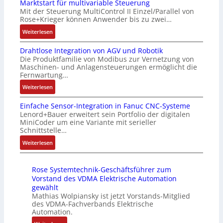
Marktstart für multivariable Steuerung
u
f
l
l
G
Mit der Steuerung MultiControl II Einzel/Parallel von
f
i
e
e
u
Rose+Krieger können Anwender bis zu zwei…
t
z
i
x
n
r
:
Weiterlesen
i
c
i
d
a
M
e
h
b
5
Drahtlose Integration von AGV und Robotik
g
a
r
s
e
G
Die Produktfamilie von Modibus zur Vernetzung von
s
r
u
e
l
a
Maschinen- und Anlagensteuerungen ermöglicht die
e
k
n
l
f
u
Fernwartung…
i
t
g
e
ü
f
:
Weiterlesen
n
s
b
m
r
d
D
g
t
e
e
d
e
Einfache Sensor-Integration in Fanuc CNC-Systeme
r
a
a
s
n
i
n
Lenord+Bauer erweitert sein Portfolio der digitalen
a
n
r
t
t
e
R
MiniCoder um eine Variante mit serieller
h
g
t
ä
e
A
Schnittstelle…
a
t
i
f
t
m
n
s
:
Weiterlesen
l
m
ü
i
i
w
p
E
o
M
r
g
t
e
b
i
s
a
m
t
S
n
e
Rose Systemtechnik-Geschäftsführer zum
n
e
s
u
R
p
d
r
Vorstand des VDMA Elektrische Automation
f
I
c
l
e
e
u
gewählt
r
a
n
h
t
i
z
Mathias Wolpiansky ist jetzt Vorstands-Mitglied
n
y
c
t
i
i
des VDMA-Fachverbands Elektrische
f
i
g
P
h
e
Automation.
n
v
e
a
k
i
e
g
e
a
g
l