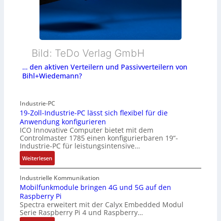
Bild: TeDo Verlag GmbH
… den aktiven Verteilern und Passivverteilern von
Bihl+Wiedemann?
Industrie-PC
19-Zoll-Industrie-PC lässt sich flexibel für die
Anwendung konfigurieren
ICO Innovative Computer bietet mit dem
Controlmaster 1785 einen konfigurierbaren 19“-
Industrie-PC für leistungsintensive…
:
Weiterlesen
1
9
Industrielle Kommunikation
-
Mobilfunkmodule bringen 4G und 5G auf den
Raspberry Pi
Z
Spectra erweitert mit der Calyx Embedded Modul
o
Serie Raspberry Pi 4 und Raspberry…
l