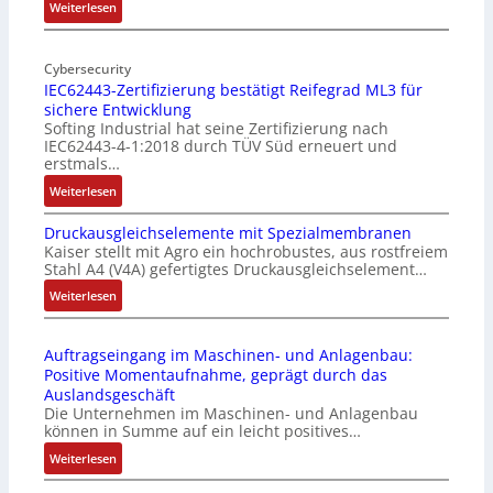
l
:
Weiterlesen
-
M
I
o
n
Cybersecurity
b
IEC62443-Zertifizierung bestätigt Reifegrad ML3 für
d
i
sichere Entwicklung
u
l
Softing Industrial hat seine Zertifizierung nach
s
f
IEC62443-4-1:2018 durch TÜV Süd erneuert und
t
u
erstmals…
r
n
:
Weiterlesen
i
k
I
e
m
Druckausgleichselemente mit Spezialmembranen
E
-
o
Kaiser stellt mit Agro ein hochrobustes, aus rostfreiem
C
P
d
Stahl A4 (V4A) gefertigtes Druckausgleichselement…
6
C
u
2
:
Weiterlesen
l
l
4
D
ä
e
4
r
s
b
Auftragseingang im Maschinen- und Anlagenbau:
3
u
s
r
Positive Momentaufnahme, geprägt durch das
-
c
t
i
Auslandsgeschäft
Z
k
s
n
Die Unternehmen im Maschinen- und Anlagenbau
e
a
i
g
können in Summe auf ein leicht positives…
r
u
c
e
:
Weiterlesen
t
s
h
n
A
i
g
f
4