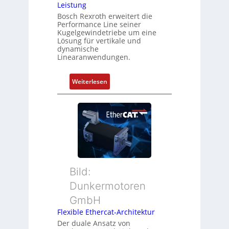
Leistung
o
s
m
Bosch Rexroth erweitert die
u
Performance Line seiner
b
n
Kugelgewindetriebe um eine
i
g
Lösung für vertikale und
n
dynamische
u
Linearanwendungen.
i
n
e
d
r
:
Weiterlesen
Z
t
N
u
P
e
s
o
u
t
s
e
a
i
r
n
t
M
d
i
u
s
o
t
ü
Bild:
n
t
b
Dunkermotoren
s
e
e
m
GmbH
r
r
e
t
Flexible Ethercat-Architektur
w
s
y
a
Der duale Ansatz von