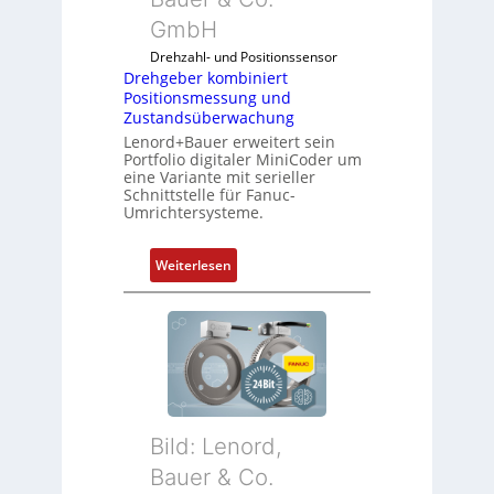
GmbH
Drehzahl- und Positionssensor
Drehgeber kombiniert
Positionsmessung und
Zustandsüberwachung
Lenord+Bauer erweitert sein
Portfolio digitaler MiniCoder um
eine Variante mit serieller
Schnittstelle für Fanuc-
Umrichtersysteme.
:
Weiterlesen
D
r
e
h
g
e
b
Bild: Lenord,
e
r
Bauer & Co.