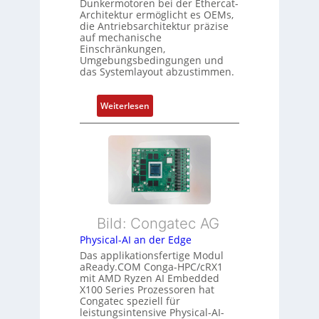
s
Dunkermotoren bei der Ethercat-
p
c
Architektur ermöglicht es OEMs,
u
s
h
die Antriebsarchitektur präzise
n
o
u
auf mechanische
g
r
Einschränkungen,
n
Umgebungsbedingungen und
u
g
g
das Systemlayout abzustimmen.
n
t
d
f
:
Z
Weiterlesen
ü
F
u
r
l
s
m
e
t
e
x
a
h
i
n
r
b
d
L
l
s
e
Bild: Congatec AG
e
ü
i
Physical-AI an der Edge
E
b
s
Das applikationsfertige Modul
t
e
t
aReady.COM Conga-HPC/cRX1
h
r
u
mit AMD Ryzen AI Embedded
e
w
n
X100 Series Prozessoren hat
r
Congatec speziell für
a
g
leistungsintensive Physical-AI-
c
c