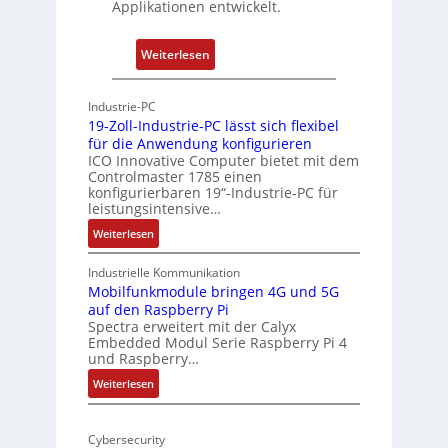
Applikationen entwickelt.
a
h
t
u
:
Weiterlesen
-
n
P
A
g
h
r
Industrie-PC
y
c
19-Zoll-Industrie-PC lässt sich flexibel
s
h
für die Anwendung konfigurieren
i
ICO Innovative Computer bietet mit dem
i
Controlmaster 1785 einen
c
t
konfigurierbaren 19“-Industrie-PC für
a
e
leistungsintensive…
l
k
:
Weiterlesen
-
t
1
A
u
9
Industrielle Kommunikation
I
r
-
Mobilfunkmodule bringen 4G und 5G
a
auf den Raspberry Pi
Z
Spectra erweitert mit der Calyx
n
o
Embedded Modul Serie Raspberry Pi 4
l
d
und Raspberry…
l
e
:
Weiterlesen
-
r
M
I
E
o
n
d
Cybersecurity
b
d