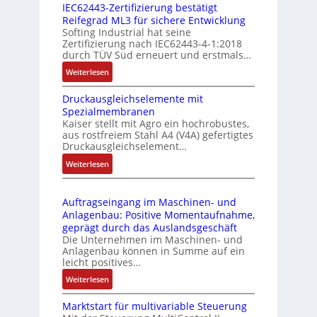
g
IEC62443-Zertifizierung bestätigt
i
u
e
Reifegrad ML3 für sichere Entwicklung
l
s
Softing Industrial hat seine
f
t
Zertifizierung nach IEC62443-4-1:2018
u
r
durch TÜV Süd erneuert und erstmals…
n
i
:
Weiterlesen
k
e
I
m
-
Druckausgleichselemente mit
E
o
P
Spezialmembranen
C
d
C
Kaiser stellt mit Agro ein hochrobustes,
6
u
l
aus rostfreiem Stahl A4 (V4A) gefertigtes
2
l
ä
Druckausgleichselement…
4
e
s
:
Weiterlesen
4
b
s
D
3
r
t
r
-
i
s
Auftragseingang im Maschinen- und
u
Z
n
i
Anlagenbau: Positive Momentaufnahme,
c
e
g
c
geprägt durch das Auslandsgeschäft
k
r
e
h
Die Unternehmen im Maschinen- und
a
t
Anlagenbau können in Summe auf ein
n
f
u
i
leicht positives…
4
l
s
f
G
e
:
Weiterlesen
g
i
u
x
A
l
z
n
i
Marktstart für multivariable Steuerung
u
e
i
d