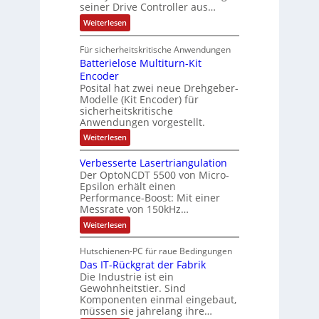
i
t
t
seiner Drive Controller aus…
m
A
z
e
s
t
a
:
Weiterlesen
r
k
e
S
t
i
t
e
r
i
Für sicherheitskritische Anwendungen
l
n
ä
e
Batterielose Multiturn-Kit
o
s
f
r
o
Encoder
n
h
r
t
Posital hat zwei neue Drehgeber-
g
ä
l
e
Modelle (Kit Encoder) für
l
o
e
sicherheitskritische
t
s
w
S
Anwendungen vorgestellt.
e
ä
c
F
:
Weiterlesen
h
a
h
B
u
n
l
a
t
g
Verbesserte Lasertriangulation
t
t
z
s
Der OptoNCDT 5500 von Micro-
t
l
c
Epsilon erhält einen
e
a
h
Performance-Boost: Mit einer
r
c
a
i
Messrate von 150kHz…
k
l
e
b
t
:
Weiterlesen
l
e
u
V
o
s
n
e
s
c
Hutschienen-PC für raue Bedingungen
g
r
e
h
Das IT-Rückgrat der Fabrik
b
M
i
e
Die Industrie ist ein
u
c
s
l
Gewohnheitstier. Sind
h
s
t
Komponenten einmal eingebaut,
t
e
i
müssen sie jahrelang ihre…
u
r
t