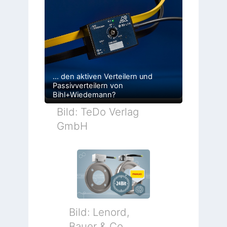
… den aktiven Verteilern und
Passivverteilern von
Bihl+Wiedemann?
Bild: TeDo Verlag
GmbH
Bild: Lenord,
Bauer & Co.