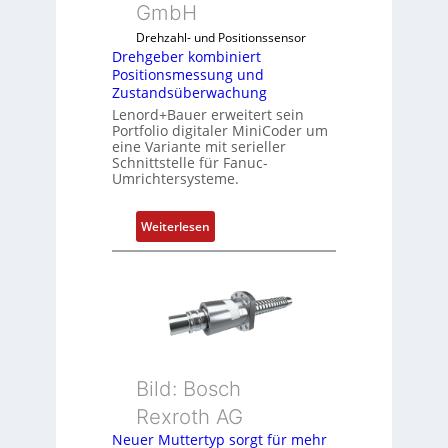
k
GmbH
o
Drehzahl- und Positionssensor
m
Drehgeber kombiniert
b
Positionsmessung und
i
Zustandsüberwachung
n
Lenord+Bauer erweitert sein
i
Portfolio digitaler MiniCoder um
eine Variante mit serieller
e
Schnittstelle für Fanuc-
r
Umrichtersysteme.
t
P
:
Weiterlesen
o
D
s
r
i
e
t
h
i
g
o
e
n
b
s
Bild: Bosch
e
m
Rexroth AG
r
e
k
Neuer Muttertyp sorgt für mehr
s