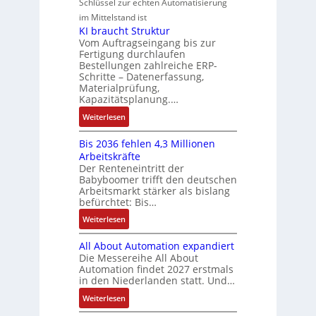
Schlüssel zur echten Automatisierung
s
a
e
e
o
im Mittelstand ist
t
n
s
r
m
KI braucht Struktur
è
u
c
V
e
Vom Auftragseingang bis zur
m
c
h
Fertigung durchlaufen
e
n
e
C
ä
Bestellungen zahlreiche ERP-
r
t
s
N
Schritte – Datenerfassung,
f
t
a
:
C
Materialprüfung,
t
r
u
Q
Kapazitätsplanung.…
-
s
i
f
2
S
:
f
Weiterlesen
e
n
-
y
K
ü
b
a
E
s
Bis 2036 fehlen 4,3 Millionen
I
h
s
h
r
t
Arbeitskräfte
b
r
-
m
g
e
Der Renteneintritt der
r
e
u
e
Babyboomer trifft den deutschen
e
m
a
r
n
,
Arbeitsmarkt stärker als bislang
b
e
u
z
d
befürchtet: Bis…
g
n
c
u
M
e
i
:
Weiterlesen
h
m
a
p
s
B
t
V
r
r
All About Automation expandiert
s
i
S
o
k
ä
Die Messereihe All About
e
s
t
r
e
Automation findet 2027 erstmals
g
b
2
r
s
in den Niederlanden statt. Und…
t
t
e
0
u
t
i
d
:
Weiterlesen
s
3
k
a
n
u
A
t
6