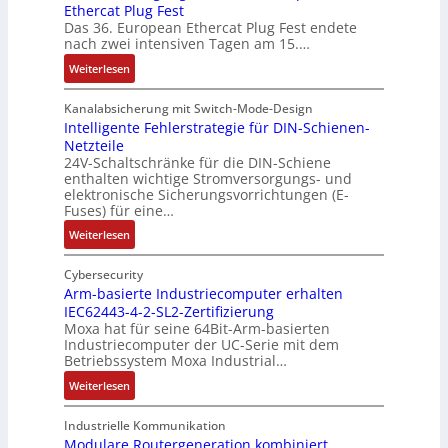
r
Ethercat Plug Fest
t
A
h
Das 36. European Ethercat Plug Fest endete
h
e
e
nach zwei intensiven Tagen am 15.…
ä
n
r
l
:
s
Weiterlesen
m
t
R
o
i
S
e
u
Kanalabsicherung mit Switch-Mode-Design
s
c
k
v
Intelligente Fehlerstrategie für DIN-Schienen-
c
h
Netzteile
o
e
h
24V-Schaltschränke für die DIN-Schiene
u
r
r
e
enthalten wichtige Stromversorgungs- und
t
d
ä
G
elektronische Sicherungsvorrichtungen (E-
z
b
n
e
Fuses) für eine…
l
e
i
h
:
Weiterlesen
a
t
t
ä
I
c
e
ä
u
n
Cybersecurity
k
i
t
s
t
Arm-basierte Industriecomputer erhalten
b
l
b
e
IEC62443-4-2-SL2-Zertifizierung
e
e
i
e
d
Moxa hat für seine 64Bit-Arm-basierten
l
s
g
g
e
Industriecomputer der UC-Serie mit dem
l
c
u
i
h
Betriebssystem Moxa Industrial…
i
h
n
n
n
:
Weiterlesen
g
i
g
n
u
A
e
c
b
t
n
r
n
Industrielle Kommunikation
h
e
a
g
m
Modulare Routergeneration kombiniert
t
t
i