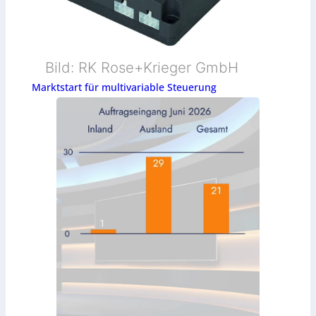
Bild: RK Rose+Krieger GmbH
Marktstart für multivariable Steuerung