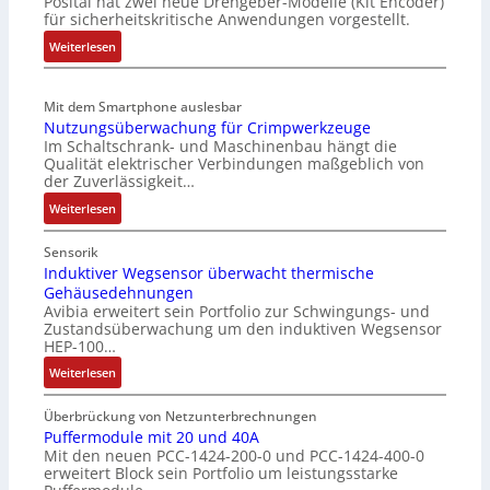
Posital hat zwei neue Drehgeber-Modelle (Kit Encoder)
s
g
r
für sicherheitskritische Anwendungen vorgestellt.
o
r
i
r
a
a
:
Weiterlesen
l
t
n
B
o
d
g
a
s
e
Mit dem Smartphone auslesbar
u
t
e
Nutzungsüberwachung für Crimpwerkzeuge
r
l
t
Im Schaltschrank- und Maschinenbau hängt die
F
F
a
e
Qualität elektrischer Verbindungen maßgeblich von
a
a
t
r
der Zuverlässigkeit…
n
b
i
i
:
Weiterlesen
g
r
o
e
N
s
i
n
l
u
c
Sensorik
k
o
t
Induktiver Wegsensor überwacht thermische
h
s
Gehäusedehnungen
z
a
e
Avibia erweitert sein Portfolio zur Schwingungs- und
u
l
M
Zustandsüberwachung um den induktiven Wegsensor
n
t
u
HEP-100…
g
u
l
:
Weiterlesen
s
n
t
I
ü
g
i
n
b
Überbrückung von Netzunterbrechnungen
t
d
Puffermodule mit 20 und 40A
e
u
Mit den neuen PCC-1424-200-0 und PCC-1424-400-0
u
r
r
erweitert Block sein Portfolio um leistungsstarke
k
w
n