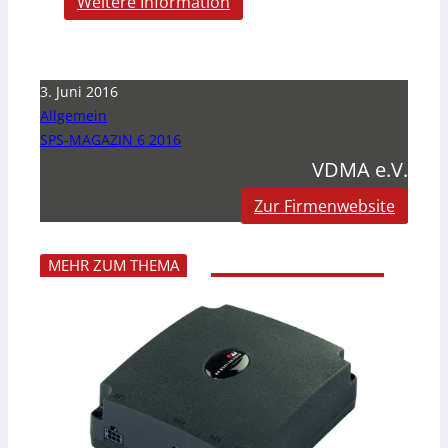
Weitere Information
3. Juni 2016
Allgemein
SPS-MAGAZIN 6 2016
VDMA e.V.
Zur Firmenwebsite
MEHR ZUM THEMA