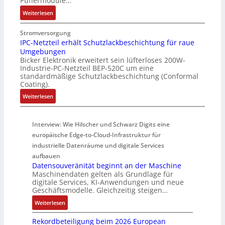
Puffermodule…
t
a
-
:
i
Weiterlesen
c
K
P
v
h
i
u
e
Stromversorgung
u
t
f
r
IPC-Netzteil erhält Schutzlackbeschichtung für raue
n
E
Umgebungen
f
W
g
n
Bicker Elektronik erweitert sein lüfterloses 200W-
e
e
f
c
Industrie-PC-Netzteil BEP-520C um eine
r
g
ü
o
standardmäßige Schutzlackbeschichtung (Conformal
m
s
r
d
Coating).
o
e
C
e
:
Weiterlesen
d
n
r
r
I
u
s
i
P
l
o
m
Interview: Wie Hilscher und Schwarz Digits eine
C
e
r
p
-
europäische Edge-to-Cloud-Infrastruktur für
m
ü
w
N
industrielle Datenräume und digitale Services
i
b
e
e
t
aufbauen
e
r
t
Datensouveränität beginnt an der Maschine
2
r
k
z
Maschinendaten gelten als Grundlage für
0
w
z
digitale Services, KI-Anwendungen und neue
t
u
a
e
Geschäftsmodelle. Gleichzeitig steigen…
e
n
c
u
i
:
Weiterlesen
d
h
g
l
D
4
t
e
e
Rekordbeteiligung beim 2026 European
a
0
t