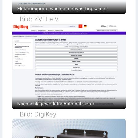
g
k
Elektroexporte wachsen etwas langsamer
e
i
Bild: ZVEI e.V.
t
Nachschlagewerk für Automatisierer
Bild: DigiKey