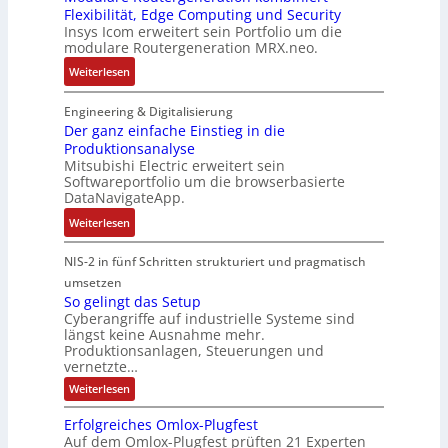
n
e
Flexibilität, Edge Computing und Security
-
e
u
m
d
n
Insys Icom erweitert sein Portfolio um die
b
F
n
2
e
modulare Routergeneration MRX.neo.
a
e
g
0
r
s
:
h
Weiterlesen
f
2
M
i
M
l
ü
6
a
e
o
e
Engineering & Digitalisierung
r
E
s
r
d
r
Der ganz einfache Einstieg in die
r
u
c
t
Produktionsanalyse
u
s
a
r
h
Mitsubishi Electric erweitert sein
e
l
t
u
o
i
Softwareportfolio um die browserbasierte
I
a
r
e
p
n
DataNavigateApp.
n
r
a
U
e
e
:
d
Weiterlesen
e
t
m
a
D
u
R
e
g
n
e
s
o
NIS-2 in fünf Schritten strukturiert und pragmatisch
g
e
E
r
t
u
i
umsetzen
b
t
g
r
t
e
So gelingt das Setup
u
h
a
i
Cyberangriffe auf industrielle Systeme sind
e
f
n
e
längst keine Ausnahme mehr.
n
e
r
ü
g
r
Produktionsanlagen, Steuerungen und
z
c
g
r
e
c
vernetzte…
e
o
e
D
n
a
:
Weiterlesen
i
m
n
I
t
S
n
p
e
N
o
P
Erfolgreiches Omlox-Plugfest
g
f
u
r
-
l
Auf dem Omlox-Plugfest prüften 21 Experten
e