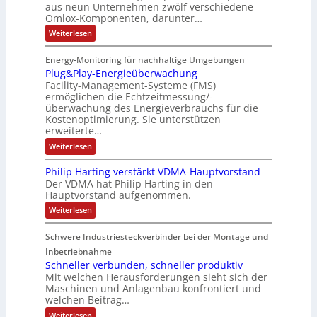
a
t
a
S
aus neun Unternehmen zwölf verschiedene
u
l
c
e
t
c
Omlox-Komponenten, darunter…
i
g
n
h
r
i
h
F
:
Weiterlesen
g
e
e
o
E
i
e
t
r
E
r
n
e
d
s
Energy-Monitoring für nachhaltige Umgebungen
f
a
i
h
k
n
Plug&Play-Energieüberwachung
o
t
s
n
a
l
o
e
Facility-Management-Systeme (FMS)
S
g
s
l
ermöglichen die Echtzeitmessung/-
e
m
n
r
t
überwachung des Energieverbrauchs für die
t
t
b
-
e
u
Kostenoptimierung. Sie unterstützen
i
i
e
i
N
p
erweiterte…
c
e
n
n
e
h
:
Weiterlesen
g
I
i
t
e
P
s
i
E
e
z
l
Philip Harting verstärkt VDMA-Hauptvorstand
O
u
n
C
r
t
m
Der VDMA hat Philip Harting in den
g
d
6
t
e
l
Hauptvorstand aufgenommen.
&
o
i
2
F
i
P
:
Weiterlesen
x
l
e
4
l
l
P
-
a
h
P
4
e
P
e
y
Schwere Industriesteckverbinder bei der Montage und
i
l
r
3
x
-
l
u
Inbetriebnahme
E
o
-
i
i
g
Schneller verbunden, schneller produktiv
n
p
d
4
f
b
e
Mit welchen Herausforderungen sieht sich der
H
e
u
-
r
i
Maschinen und Anlagenbau konfrontiert und
a
s
g
k
2
l
welchen Beitrag…
r
t
i
t
t
-
i
e
:
Weiterlesen