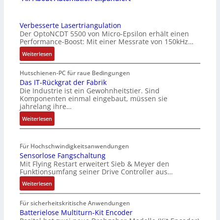
Verbesserte Lasertriangulation
Der OptoNCDT 5500 von Micro-Epsilon erhält einen
Performance-Boost: Mit einer Messrate von 150kHz…
:
Weiterlesen
V
e
Hutschienen-PC für raue Bedingungen
r
Das IT-Rückgrat der Fabrik
Die Industrie ist ein Gewohnheitstier. Sind
b
Komponenten einmal eingebaut, müssen sie
e
jahrelang ihre…
s
:
s
Weiterlesen
D
e
a
r
Für Hochschwindigkeitsanwendungen
s
t
Sensorlose Fangschaltung
I
e
Mit Flying Restart erweitert Sieb & Meyer den
T
L
Funktionsumfang seiner Drive Controller aus…
-
a
:
R
Weiterlesen
s
S
ü
e
e
c
r
Für sicherheitskritische Anwendungen
n
k
Batterielose Multiturn-Kit Encoder
t