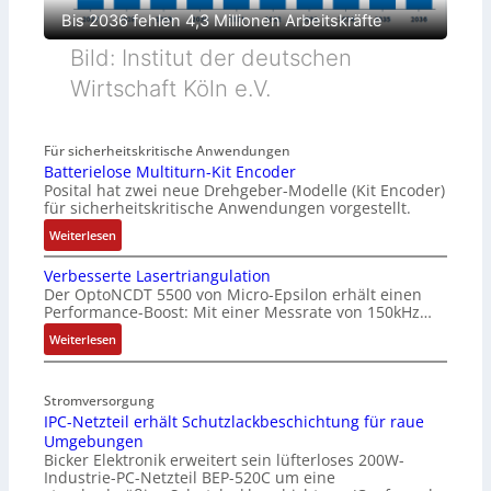
Bis 2036 fehlen 4,3 Millionen Arbeitskräfte
Bild: Institut der deutschen
Wirtschaft Köln e.V.
Für sicherheitskritische Anwendungen
Batterielose Multiturn-Kit Encoder
Posital hat zwei neue Drehgeber-Modelle (Kit Encoder)
für sicherheitskritische Anwendungen vorgestellt.
:
Weiterlesen
B
Verbesserte Lasertriangulation
a
Der OptoNCDT 5500 von Micro-Epsilon erhält einen
t
Performance-Boost: Mit einer Messrate von 150kHz…
t
e
:
Weiterlesen
r
V
i
e
Stromversorgung
e
r
IPC-Netzteil erhält Schutzlackbeschichtung für raue
l
b
Umgebungen
o
e
Bicker Elektronik erweitert sein lüfterloses 200W-
s
s
Industrie-PC-Netzteil BEP-520C um eine
e
s