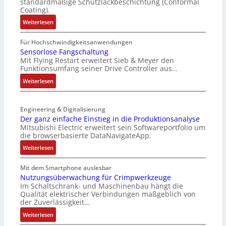
standardmäßige Schutzlackbeschichtung (Conformal
M
e
Coating).
u
r
:
Weiterlesen
l
t
I
t
e
P
Für Hochschwindigkeitsanwendungen
i
L
C
Sensorlose Fangschaltung
t
a
Mit Flying Restart erweitert Sieb & Meyer den
-
u
s
Funktionsumfang seiner Drive Controller aus…
N
r
e
e
:
Weiterlesen
n
r
t
S
-
t
z
e
K
r
t
Engineering & Digitalisierung
n
i
i
e
Der ganz einfache Einstieg in die Produktionsanalyse
s
t
a
Mitsubishi Electric erweitert sein Softwareportfolio um
i
o
E
n
die browserbasierte DataNavigateApp.
l
r
n
g
e
:
l
Weiterlesen
c
u
r
D
o
o
l
h
e
s
Mit dem Smartphone auslesbar
d
a
ä
r
e
Nutzungsüberwachung für Crimpwerkzeuge
e
t
l
Im Schaltschrank- und Maschinenbau hängt die
g
F
r
i
Qualität elektrischer Verbindungen maßgeblich von
t
a
a
o
der Zuverlässigkeit…
S
n
n
n
c
:
z
Weiterlesen
g
h
N
e
s