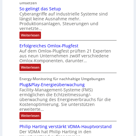
a
umsetzen
u
R
f
e
n
T
So gelingt das Setup
s
o
ä
g
e
E
Cyberangriffe auf industrielle Systeme sind
c
t
u
l
i
t
längst keine Ausnahme mehr.
v
r
t
l
e
h
Produktionsanlagen, Steuerungen und
e
i
e
i
f
r
vernetzte…
e
z
e
r
g
ü
r
:
Weiterlesen
e
c
g
k
r
S
c
i
o
o
e
e
D
c
Erfolgreiches Omlox-Plugfest
a
g
h
m
n
i
I
Auf dem Omlox-Plugfest prüften 21 Experten
t
e
n
aus neun Unternehmen zwölf verschiedene
p
e
t
N
l
e
P
Omlox-Komponenten, darunter…
i
u
t
r
-
l
n
9
t
:
a
Weiterlesen
S
g
u
%
E
e
t
t
c
m
g
r
d
e
r
Energy-Monitoring für nachhaltige Umgebungen
i
h
f
F
a
h
Plug&Play-Energieüberwachung
o
e
o
i
s
e
r
l
Facility-Management-Systeme (FMS)
r
S
n
e
A
s
g
ermöglichen die Echtzeitmessung/-
e
u
h
k
n
r
t
t
überwachung des Energieverbrauchs für die
f
e
a
o
e
u
Kostenoptimierung. Sie unterstützen
t
i
p
l
m
n
r
erweiterte…
c
ä
t
b
-
h
:
Weiterlesen
g
e
e
i
N
P
e
s
l
n
n
e
Philip Harting verstärkt VDMA-Hauptvorstand
O
u
I
i
m
t
Der VDMA hat Philip Harting in den
g
l
E