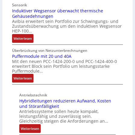
u
u
i
c
Sensorik
t
t
n
Induktiver Wegsensor überwacht thermische
h
z
Gehäusedehnungen
z
f
a
Avibia erweitert sein Portfolio zur Schwingungs- und
l
u
a
l
Zustandsüberwachung um den induktiven Wegsensor
a
n
c
t
HEP-100…
c
g
h
u
:
k
Weiterlesen
s
e
n
I
b
ü
E
g
n
e
b
Überbrückung von Netzunterbrechnungen
i
d
s
Puffermodule mit 20 und 40A
e
n
Mit den neuen PCC-1424-200-0 und PCC-1424-400-0
u
c
r
s
erweitert Block sein Portfolio um leistungsstarke
k
h
w
t
Puffermodule…
t
i
a
i
:
i
Weiterlesen
c
c
e
P
v
h
h
g
u
e
t
u
i
Antriebstechnik
f
r
u
n
n
Hybridleitungen reduzieren Aufwand, Kosten
f
W
n
g
d
und Störanfälligkeit
e
e
g
f
i
Antriebssysteme sollen heute kompakt,
r
g
f
ü
e
leistungsfähig und zuverlässig sein.
m
s
ü
r
P
Gleichzeitig steigen die Anforderungen an…
o
e
r
C
r
:
Weiterlesen
d
n
r
r
o
H