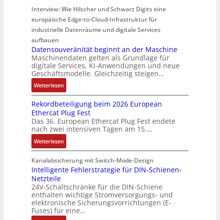
u
s
a
i
d
y
Interview: Wie Hilscher und Schwarz Digits eine
l
o
u
m
u
b
europäische Edge-to-Cloud-Infrastruktur für
e
r
e
p
k
r
m
ü
U
industrielle Datenräume und digitale Services
w
t
i
i
b
m
e
i
aufbauen
d
t
e
g
Datensouveränität beginnt an der Maschine
r
o
l
2
Maschinendaten gelten als Grundlage für
r
e
k
n
e
digitale Services, KI-Anwendungen und neue
0
w
b
z
s
Geschäftsmodelle. Gleichzeitig steigen…
i
u
a
u
e
a
t
n
c
:
n
Weiterlesen
u
n
u
d
h
D
g
g
a
n
Rekordbeteiligung beim 2026 European
4
t
a
e
e
l
g
Ethercat Plug Fest
0
t
t
n
y
e
Das 36. European Ethercat Plug Fest endete
A
h
e
s
nach zwei intensiven Tagen am 15.…
n
e
n
e
r
:
r
s
Weiterlesen
e
R
m
o
d
e
i
u
Kanalabsicherung mit Switch-Mode-Design
u
k
s
v
Intelligente Fehlerstrategie für DIN-Schienen-
z
Netzteile
o
c
e
i
24V-Schaltschränke für die DIN-Schiene
r
h
r
enthalten wichtige Stromversorgungs- und
e
d
e
ä
elektronische Sicherungsvorrichtungen (E-
r
b
G
n
Fuses) für eine…
e
e
e
i