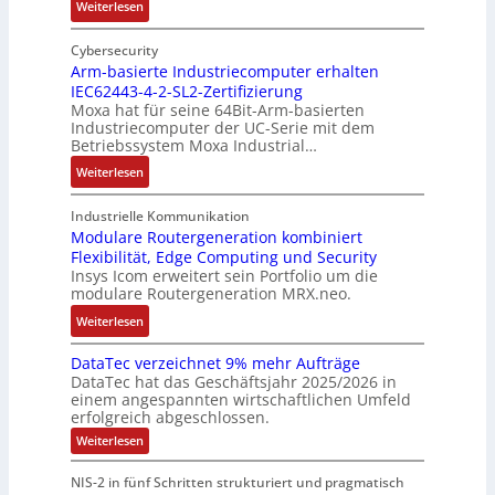
n
:
Weiterlesen
t
h
t
A
I
e
ä
ä
u
n
Cybersecurity
i
u
t
f
t
Arm-basierte Industriecomputer erhalten
l
s
b
IEC62443-4-2-SL2-Zertifizierung
w
e
i
e
e
Moxa hat für seine 64Bit-Arm-basierten
a
l
g
d
g
Industriecomputer der UC-Serie mit dem
n
l
u
e
i
Betriebssystem Moxa Industrial…
d
i
n
h
n
:
Weiterlesen
,
g
g
n
n
A
K
e
b
u
t
r
o
n
Industrielle Kommunikation
e
n
a
m
Modulare Routergeneration kombiniert
s
t
i
g
n
Flexibilität, Edge Computing und Security
-
t
e
m
e
d
Insys Icom erweitert sein Portfolio um die
b
e
F
2
n
e
modulare Routergeneration MRX.neo.
a
n
e
0
r
s
:
u
h
Weiterlesen
2
M
i
M
n
l
6
a
e
DataTec verzeichnet 9% mehr Aufträge
o
d
e
E
s
DataTec hat das Geschäftsjahr 2025/2026 in
r
d
S
r
u
c
einem angespannten wirtschaftlichen Umfeld
t
u
t
s
r
h
erfolgreich abgeschlossen.
e
l
ö
t
o
i
:
Weiterlesen
I
a
r
r
p
n
D
n
r
a
a
a
e
e
NIS-2 in fünf Schritten strukturiert und pragmatisch
t
d
e
n
t
a