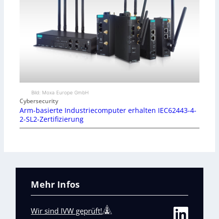
Bild: Moxa Europe GmbH
Cybersecurity
Arm-basierte Industriecomputer erhalten IEC62443-4-
2-SL2-Zertifizierung
Mehr Infos
Wir sind IVW geprüft!