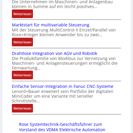
Die Unternehmen im Maschinen- und Anlagenbau
e
a
i
g
können in Summe auf ein leicht positives…
r
u
c
e
:
Weiterlesen
t
s
h
n
A
i
g
f
4
Marktstart für multivariable Steuerung
u
f
l
l
G
Mit der Steuerung MultiControl II Einzel/Parallel von
f
i
e
e
u
Rose+Krieger können Anwender bis zu zwei…
t
z
i
x
n
r
:
Weiterlesen
i
c
i
d
a
M
e
h
b
5
Drahtlose Integration von AGV und Robotik
g
a
r
s
e
G
Die Produktfamilie von Modibus zur Vernetzung von
s
r
u
e
l
a
Maschinen- und Anlagensteuerungen ermöglicht die
e
k
n
l
f
u
Fernwartung…
i
t
g
e
ü
f
:
Weiterlesen
n
s
b
m
r
d
D
g
t
e
e
d
e
Einfache Sensor-Integration in Fanuc CNC-Systeme
r
a
a
s
n
i
n
Lenord+Bauer erweitert sein Portfolio der digitalen
a
n
r
t
t
e
R
MiniCoder um eine Variante mit serieller
h
g
t
ä
e
A
Schnittstelle…
a
t
i
f
t
m
n
s
:
Weiterlesen
l
m
ü
i
i
w
p
E
o
M
r
g
t
e
b
i
s
a
m
t
S
n
e
Rose Systemtechnik-Geschäftsführer zum
n
e
s
u
R
p
d
r
Vorstand des VDMA Elektrische Automation
f
I
c
l