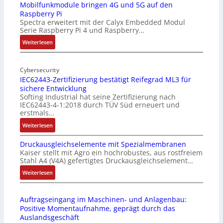
-
Mobilfunkmodule bringen 4G und 5G auf den
Raspberry Pi
Z
Spectra erweitert mit der Calyx Embedded Modul
o
Serie Raspberry Pi 4 und Raspberry…
l
l
:
Weiterlesen
-
M
I
o
n
Cybersecurity
b
IEC62443-Zertifizierung bestätigt Reifegrad ML3 für
d
i
sichere Entwicklung
u
l
Softing Industrial hat seine Zertifizierung nach
s
f
IEC62443-4-1:2018 durch TÜV Süd erneuert und
t
u
erstmals…
r
n
:
Weiterlesen
i
k
I
e
m
Druckausgleichselemente mit Spezialmembranen
E
-
o
Kaiser stellt mit Agro ein hochrobustes, aus rostfreiem
C
P
d
Stahl A4 (V4A) gefertigtes Druckausgleichselement…
6
C
u
2
:
Weiterlesen
l
l
4
D
ä
e
4
r
s
b
Auftragseingang im Maschinen- und Anlagenbau:
3
u
s
r
Positive Momentaufnahme, geprägt durch das
-
c
t
i
Auslandsgeschäft
Z
k
s
n