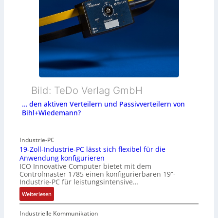
Bild: TeDo Verlag GmbH
… den aktiven Verteilern und Passivverteilern von
Bihl+Wiedemann?
Industrie-PC
19-Zoll-Industrie-PC lässt sich flexibel für die
Anwendung konfigurieren
ICO Innovative Computer bietet mit dem
Controlmaster 1785 einen konfigurierbaren 19“-
Industrie-PC für leistungsintensive…
:
Weiterlesen
1
9
Industrielle Kommunikation