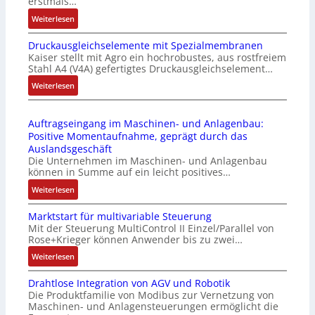
erstmals…
r
n
:
Weiterlesen
i
k
I
e
m
Druckausgleichselemente mit Spezialmembranen
E
-
o
Kaiser stellt mit Agro ein hochrobustes, aus rostfreiem
C
P
d
Stahl A4 (V4A) gefertigtes Druckausgleichselement…
6
C
u
2
:
Weiterlesen
l
l
4
D
ä
e
4
r
s
b
Auftragseingang im Maschinen- und Anlagenbau:
3
u
s
r
Positive Momentaufnahme, geprägt durch das
-
c
t
i
Auslandsgeschäft
Z
k
s
n
Die Unternehmen im Maschinen- und Anlagenbau
e
a
i
g
können in Summe auf ein leicht positives…
r
u
c
e
:
Weiterlesen
t
s
h
n
A
i
g
f
4
Marktstart für multivariable Steuerung
u
f
l
l
G
Mit der Steuerung MultiControl II Einzel/Parallel von
f
i
e
e
u
Rose+Krieger können Anwender bis zu zwei…
t
z
i
x
n
r
:
Weiterlesen
i
c
i
d
a
M
e
h
b
5
Drahtlose Integration von AGV und Robotik
g
a
r
s
e
G
Die Produktfamilie von Modibus zur Vernetzung von
s
r
u
e
l
a
Maschinen- und Anlagensteuerungen ermöglicht die
e
k
n
l
f