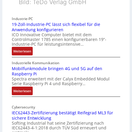
Bild: TeDo Verlag GmbH
Industrie-PC
19-Zoll-Industrie-PC lässt sich flexibel für die
Anwendung konfigurieren
ICO Innovative Computer bietet mit dem
Controlmaster 1785 einen konfigurierbaren 19“-
Industrie-PC für leistungsintensive…
:
Weiterlesen
1
9
Industrielle Kommunikation
-
Mobilfunkmodule bringen 4G und 5G auf den
Raspberry Pi
Z
Spectra erweitert mit der Calyx Embedded Modul
o
Serie Raspberry Pi 4 und Raspberry…
l
l
:
Weiterlesen
-
M
I
o
n
Cybersecurity
b
IEC62443-Zertifizierung bestätigt Reifegrad ML3 für
d
i
sichere Entwicklung
u
l
Softing Industrial hat seine Zertifizierung nach
s
f
IEC62443-4-1:2018 durch TÜV Süd erneuert und
t
u