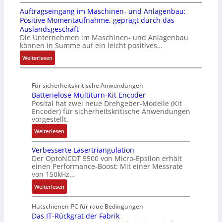
3
A
r
o
t
e
e
Auftragseingang im Maschinen- und Anlagenbau:
6
l
u
n
e
i
m
Positive Momentaufnahme, geprägt durch das
f
l
k
A
u
f
e
Auslandsgeschäft
e
A
t
G
e
e
Die Unternehmen im Maschinen- und Anlagenbau
h
b
u
V
r
können in Summe auf ein leicht positives…
g
l
o
r
u
u
r
:
Weiterlesen
e
u
n
n
a
A
n
t
d
g
d
u
4
A
R
M
Für sicherheitskritische Anwendungen
f
,
u
o
L
Batterielose Multiturn-Kit Encoder
t
3
t
b
3
Posital hat zwei neue Drehgeber-Modelle (Kit
r
M
o
o
Encoder) für sicherheitskritische Anwendungen
f
a
i
m
t
vorgestellt.
ü
g
l
a
i
r
:
Weiterlesen
s
l
t
k
s
B
e
i
i
i
Verbesserte Lasertriangulation
a
i
o
o
Der OptoNCDT 5500 von Micro-Epsilon erhält
c
t
n
n
n
einen Performance-Boost: Mit einer Messrate
h
t
g
e
e
von 150kHz…
e
e
a
n
x
:
r
Weiterlesen
r
n
A
p
V
e
i
g
r
a
e
E
Hutschienen-PC für raue Bedingungen
e
i
b
n
r
Das IT-Rückgrat der Fabrik
n
l
m
e
d