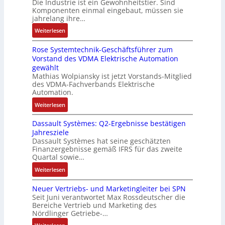
Die Industrie ist ein Gewohnheitstier. Sind
b
t
o
M
i
i
Komponenten einmal eingebaut, müssen sie
e
w
s
a
t
e
jahrelang ihre…
s
i
e
s
s
r
:
s
Weiterlesen
c
M
c
k
t
D
e
k
u
h
r
Rose Systemtechnik-Geschäftsführer zum
a
r
l
l
i
ä
Vorstand des VDMA Elektrische Automation
s
t
u
t
n
f
gewählt
I
e
n
i
e
t
Mathias Wolpiansky ist jetzt Vorstands-Mitglied
T
L
g
t
n
e
des VDMA-Fachverbands Elektrische
-
a
u
-
Automation.
R
s
r
u
:
Weiterlesen
ü
e
n
n
R
c
r
-
d
Dassault Systèmes: Q2-Ergebnisse bestätigen
o
k
t
K
A
Jahresziele
s
g
r
i
n
Dassault Systèmes hat seine geschätzten
e
r
i
t
l
Finanzergebnisse gemäß IFRS für das zweite
S
a
a
E
Quartal sowie…
a
y
t
n
n
g
:
Weiterlesen
s
d
g
c
e
D
t
e
u
o
n
Neuer Vertriebs- und Marketingleiter bei SPN
a
e
r
l
d
b
Seit Juni verantwortet Max Rossdeutscher die
s
m
F
a
e
Bereiche Vertrieb und Marketing des
a
s
t
a
t
Nördlinger Getriebe-…
r
u
a
e
b
i
:
: