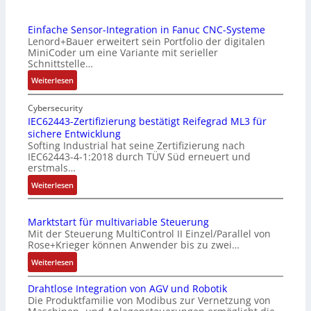
Einfache Sensor-Integration in Fanuc CNC-Systeme
Lenord+Bauer erweitert sein Portfolio der digitalen
MiniCoder um eine Variante mit serieller
Schnittstelle…
:
Weiterlesen
E
i
Cybersecurity
n
IEC62443-Zertifizierung bestätigt Reifegrad ML3 für
sichere Entwicklung
f
Softing Industrial hat seine Zertifizierung nach
a
IEC62443-4-1:2018 durch TÜV Süd erneuert und
c
erstmals…
h
:
Weiterlesen
e
I
S
E
e
Marktstart für multivariable Steuerung
C
n
Mit der Steuerung MultiControl II Einzel/Parallel von
6
s
Rose+Krieger können Anwender bis zu zwei…
2
o
:
Weiterlesen
4
r
M
4
-
Drahtlose Integration von AGV und Robotik
a
3
I
Die Produktfamilie von Modibus zur Vernetzung von
r
-
n