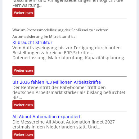
Maschinen- und Anlagensteuerungen ermöglicht die
k
Z
t
Fernwartung…
t
e
e
:
Weiterlesen
s
r
g
D
t
t
r
r
a
i
a
Warum Prozessmodellierung der Schlüssel zur echten
a
r
f
t
h
Automatisierung im Mittelstand ist
t
i
i
KI braucht Struktur
t
f
z
o
Vom Auftragseingang bis zur Fertigung durchlaufen
l
ü
i
n
Bestellungen zahlreiche ERP-Schritte –
o
r
e
i
Datenerfassung, Materialprüfung, Kapazitätsplanung.
s
m
r
n
…
e
u
u
F
:
Weiterlesen
I
l
n
a
K
n
t
g
n
Bis 2036 fehlen 4,3 Millionen Arbeitskräfte
I
t
i
b
u
Der Renteneintritt der Babyboomer trifft den
b
e
v
e
c
deutschen Arbeitsmarkt stärker als bislang befürchtet:
r
g
a
Bis…
s
C
a
r
r
t
N
:
Weiterlesen
u
a
i
ä
C
B
c
t
a
t
-
All About Automation expandiert
i
h
i
b
i
S
Die Messereihe All About Automation findet 2027
s
t
o
l
g
erstmals in den Niederlanden statt. Und…
y
2
S
n
e
t
s
0
:
Weiterlesen
t
v
S
R
t