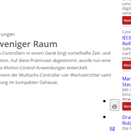
Leno
digi
seri
Weit
Cyber
erungen
IEC6
 weniger Raum
Rei
Soft
Controllern in einem Gerät birgt vorteilhafte Zeit- und
nach
erne
ation. Auf diese Prämissen abgestimmt, wurde nun eine
Weit
ge Motion-Control-Anwendungen entwickelt.
eint der Multiachs-Controller vier Wechselrichter samt
Mar
rung im kompakten Gehäuse.
Ste
Mit 
Einz
Anw
Weit
Dra
Rob
Die 