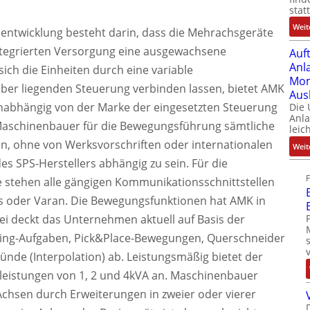
stat
Weit
entwicklung besteht darin, dass die Mehrachsgeräte
integrierten Versorgung eine ausgewachsene
Auf
Anl
ich die Einheiten durch eine variable
Mom
rüber liegenden Steuerung verbinden lassen, bietet AMK
Aus
unabhängig von der Marke der eingesetzten Steuerung
Die
Anl
 Maschinenbauer für die Bewegungsführung sämtliche
leic
n, ohne von Werksvorschriften oder internationalen
Weit
s SPS-Herstellers abhängig zu sein. Für die
stehen alle gängigen Kommunikationsschnittstellen
cos oder Varan. Die Bewegungsfunktionen hat AMK in
i deckt das Unternehmen aktuell auf Basis der
ling-Aufgaben, Pick&Place-Bewegungen, Querschneider
nde (Interpolation) ab. Leistungsmäßig bietet der
sleistungen von 1, 2 und 4kVA an. Maschinenbauer
Achsen durch Erweiterungen in zweier oder vierer