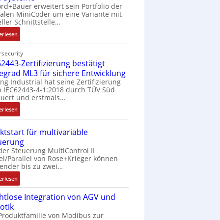
rd+Bauer erweitert sein Portfolio der
talen MiniCoder um eine Variante mit
eller Schnittstelle…
:
erlesen
E
i
security
2443-Zertifizierung bestätigt
n
f
fegrad ML3 für sichere Entwicklung
a
ing Industrial hat seine Zertifizierung
 IEC62443-4-1:2018 durch TÜV Süd
c
uert und erstmals…
h
e
:
erlesen
S
I
e
E
ktstart für multivariable
n
C
uerung
s
6
der Steuerung MultiControl II
o
2
el/Parallel von Rose+Krieger können
r
4
ender bis zu zwei…
-
4
:
erlesen
I
3
M
n
-
htlose Integration von AGV und
a
t
Z
otik
r
e
e
Produktfamilie von Modibus zur
k