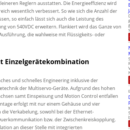
ineren Reglern ausstatten. Die Energieeffizienz wird
reich wesentlich verbessert. So wie sich die Anzahl der
ssen, so einfach lässt sich auch die Leistung des
ng von 540VDC erweitern. Flankiert wird das Ganze von
-Ausführung, die wahlweise mit Flüssigkeits- oder
tt Einzelgerätekombination
faches und schnelles Engineering inklusive der
getechnik der Multiservo-Geräte. Aufgrund des hohen
E
achsen samt Einspeisung und Motion Control entfallen
ntage erfolgt mit nur einem Gehäuse und vier
h die Verkabelung, sowohl bei der Ethernet-
Querkommunikation bzw. der Zwischenkreiskopplung.
lation an dieser Stelle mit integrierten