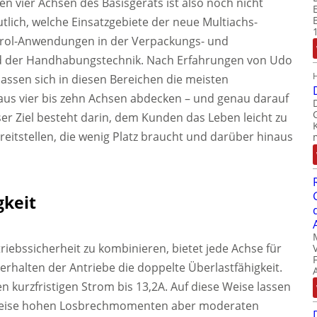
den vier Achsen des Basisgeräts ist also noch nicht
tlich, welche Einsatzgebiete der neue Multiachs-
ntrol-Anwendungen in der Verpackungs- und
Feld der Handhabungstechnik. Nach Erfahrungen von Udo
assen sich in diesen Bereichen die meisten
aus vier bis zehn Achsen abdecken – und genau darauf
nser Ziel besteht darin, dem Kunden das Leben leicht zu
eitstellen, die wenig Platz braucht und darüber hinaus
gkeit
iebssicherheit zu kombinieren, bietet jede Achse für
halten der Antriebe die doppelte Überlastfähigkeit.
 kurzfristigen Strom bis 13,2A. Auf diese Weise lassen
hsweise hohen Losbrechmomenten aber moderaten