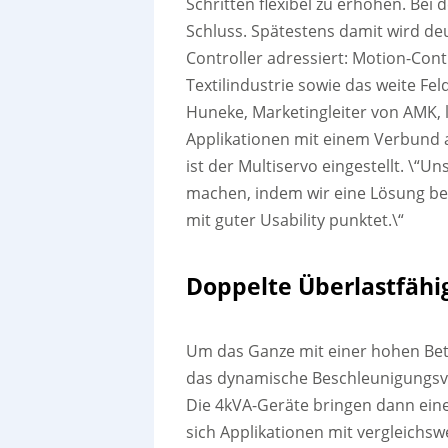
Schritten flexibel zu erhöhen. Bei 
Schluss. Spätestens damit wird deu
Controller adressiert: Motion-Co
Textilindustrie sowie das weite 
Huneke, Marketingleiter von AMK, l
Applikationen mit einem Verbund 
ist der Multiservo eingestellt. \“U
machen, indem wir eine Lösung ber
mit guter Usability punktet.\“
Doppelte Überlastfähi
Um das Ganze mit einer hohen Betr
das dynamische Beschleunigungsver
Die 4kVA-Geräte bringen dann einen
sich Applikationen mit vergleic