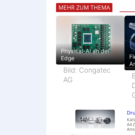
MEHR ZUM THEMA
Physical-AI an der
Fl
Edge
Ar
Bild: Congatec
B
AG
Dru
Kais
A4 
Ans