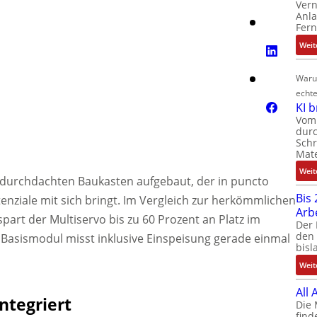
Ver
Anla
Fer
Weit
Waru
echte
KI 
Vom 
durc
Schr
Mate
Weit
 durchdachten Baukasten aufgebaut, der in puncto
Bis 
enziale mit sich bringt. Im Vergleich zur herkömmlichen
Arb
part der Multiservo bis zu 60 Prozent an Platz im
Der 
den 
e Basismodul misst inklusive Einspeisung gerade einmal
bisl
Weit
All
ntegriert
Die 
find