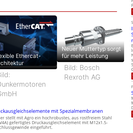
Neuer Muttertyp sorgt
exible Ethercat-
für mehr Leistung
chitektur
Bild: Bosch
ild:
Rexroth AG
Dunkermotoren
GmbH
ckausgleichselemente mit Spezialmembranen
er stellt mit Agro ein hochrobustes, aus rostfreiem Stahl
(V4A) gefertigtes Druckausgleichselement mit M12x1.5-
chlussgewinde eingeführt.