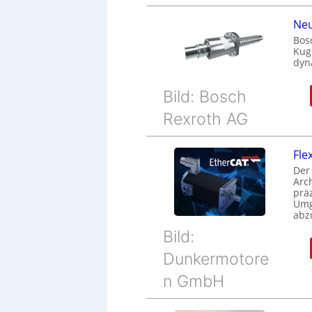
Neu
Bos
Kug
dyn
Bild: Bosch
Rexroth AG
Fle
Der
Arc
prä
Umg
abz
Bild:
Dunkermotore
n GmbH