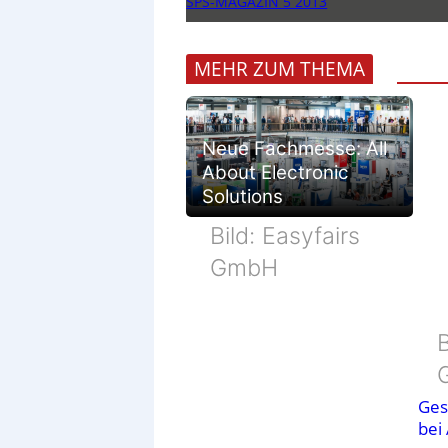
SPS-MAGAZIN 5 2013
MEHR ZUM THEMA
Neue Fachmesse: All
About Electronic
Solutions
Bild: Easyfairs
GmbH
B
Ges
bei