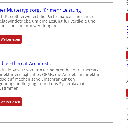
b
e
i
er Muttertyp sorgt für mehr Leistung
h
n
ch Rexroth erweitert die Performance Line seiner
g
i
elgewindetriebe um eine Lösung für vertikale und
e
amische Linearanwendungen.
e
b
r
e
t
:
Weiterlesen
r
P
N
k
o
e
o
s
u
m
i
xible Ethercat-Architektur
e
b
t
r
 duale Ansatz von Dunkermotoren bei der Ethercat-
i
i
hitektur ermöglicht es OEMs, die Antriebsarchitektur
M
n
zise auf mechanische Einschränkungen,
o
u
i
ebungsbedingungen und das Systemlayout
n
t
ustimmen.
e
s
t
r
m
e
t
:
Weiterlesen
e
r
P
F
s
t
o
l
s
y
s
e
u
p
i
x
n