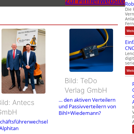
Zur Firmenwebsite
Rob
Die 
Ver
Anla
Fer
Weit
Ein
CNC
Leno
digi
seri
Weit
Bild: TeDo
Verlag GmbH
… den aktiven Verteilern
ild: Antecs
und Passivverteilern von
GmbH
Bihl+Wiedemann?
chäftsführerwechsel
 Alphitan