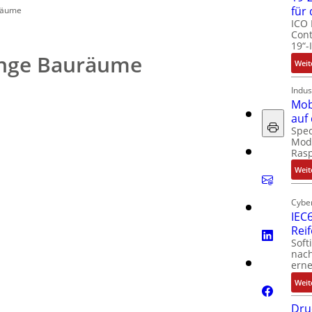
für
uräume
ICO 
Cont
19“-
enge Bauräume
Weit
Indus
Mob
auf
Spec
Modu
Ras
Weit
Cyber
IEC6
Rei
Soft
nach
erne
Weit
Dru