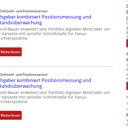
Drehzahl- und Positionssensor
hgeber kombiniert Positionsmessung und
standsüberwachung
ord+Bauer erweitert sein Portfolio digitaler MiniCoder um
 Variante mit serieller Schnittstelle für Fanuc-
ichtersysteme.
:
Weiterlesen
D
r
e
Drehzahl- und Positionssensor
h
hgeber kombiniert Positionsmessung und
g
standsüberwachung
e
ord+Bauer erweitert sein Portfolio digitaler MiniCoder um
b
 Variante mit serieller Schnittstelle für Fanuc-
e
ichtersysteme.
r
i
k
:
Weiterlesen
o
D
m
r