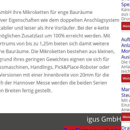
Spe
Kais
 GmbH ihre Mikroketten für enge Bauräume
aus 
Dru
iver Eigenschaften wie dem doppelten Anschlagsystem
Weit
biler und leiser als ihre Vorläufer. Bei der e-kette
möglichen Zusatzlast um 100% erreicht werden. Mit
Auf
rtrums von bis zu 1,25m bieten sich damit weitere
Anl
Mom
ne Bauräume. Die Mikroketten bestehen aus kleinen,
Aus
fgrund ihres geringen Gewichtes eignen sie sich für
Die
maschinen, Handlings, Pick&Place-Roboter oder
Anl
leic
le Versionen mit einer Innenbreite von 20mm für die
Weit
ch der Hannover Messe werden die beiden Serien
Mar
n Breiten fertig gestellt.
Ste
Mit 
Einz
Anw
igus GmbH
Weit
Dra