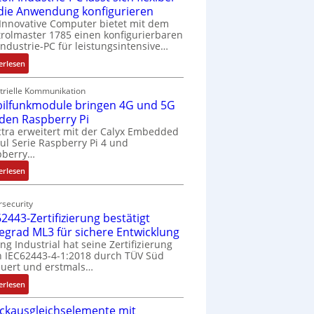
 die Anwendung konfigurieren
Innovative Computer bietet mit dem
rolmaster 1785 einen konfigurierbaren
Industrie-PC für leistungsintensive…
:
erlesen
1
9
trielle Kommunikation
ilfunkmodule bringen 4G und 5G
-
Z
 den Raspberry Pi
o
tra erweitert mit der Calyx Embedded
l Serie Raspberry Pi 4 und
l
pberry…
l
-
:
erlesen
I
M
n
o
security
d
b
2443-Zertifizierung bestätigt
u
i
fegrad ML3 für sichere Entwicklung
s
l
ing Industrial hat seine Zertifizierung
t
f
 IEC62443-4-1:2018 durch TÜV Süd
r
u
uert und erstmals…
i
n
:
erlesen
e
k
I
-
m
ckausgleichselemente mit
E