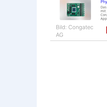
Phy
Das
mit
Cong
Appl
Bild: Congatec
AG