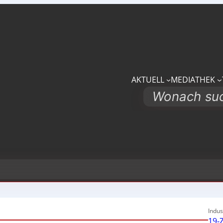
AKTUELL
MEDIATHEK
Search
Indus
19-Z