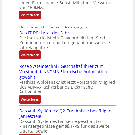
einen Performance-Boost: Mit einer Messrate
h
t
g
e
e
von 150kHz…
e
e
a
n
x
:
r
Weiterlesen
r
n
A
p
V
e
i
g
r
a
e
E
Hutschienen-PC für raue Bedingungen
e
i
b
n
r
Das IT-Rückgrat der Fabrik
n
l
m
e
d
Die Industrie ist ein Gewohnheitstier. Sind
b
t
o
M
i
i
Komponenten einmal eingebaut, müssen sie
e
w
s
a
t
e
jahrelang ihre…
s
i
e
s
s
r
:
s
Weiterlesen
c
M
c
k
t
D
e
k
u
h
r
Rose Systemtechnik-Geschäftsführer zum
a
r
l
l
i
ä
Vorstand des VDMA Elektrische Automation
s
t
u
t
n
f
gewählt
I
e
n
i
e
t
Mathias Wolpiansky ist jetzt Vorstands-Mitglied
T
L
g
t
n
e
des VDMA-Fachverbands Elektrische
-
a
u
-
Automation.
R
s
r
u
:
Weiterlesen
ü
e
n
n
R
c
r
-
d
Dassault Systèmes: Q2-Ergebnisse bestätigen
o
k
t
K
A
Jahresziele
s
g
r
i
n
Dassault Systèmes hat seine geschätzten
e
r
i
t
l
Finanzergebnisse gemäß IFRS für das zweite
S
a
a
E
Quartal sowie…
a
y
t
n