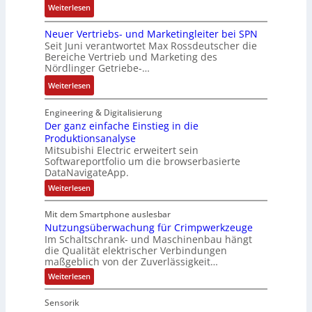
n
g
:
Weiterlesen
s
d
g
c
e
D
t
e
u
o
n
Neuer Vertriebs- und Marketingleiter bei SPN
a
e
r
l
d
b
Seit Juni verantwortet Max Rossdeutscher die
s
m
F
a
e
Bereiche Vertrieb und Marketing des
a
s
t
a
t
Nördlinger Getriebe-…
r
u
a
e
b
i
:
:
Weiterlesen
u
c
r
o
P
N
l
h
i
n
o
e
Engineering & Digitalisierung
t
n
k
s
u
Der ganz einfache Einstieg in die
S
i
i
Produktionsanalyse
e
y
k
Mitsubishi Electric erweitert sein
t
r
s
-
Softwareportfolio um die browserbasierte
i
V
t
G
DataNavigateApp.
v
e
è
e
:
Weiterlesen
e
r
m
s
D
M
t
e
e
c
Mit dem Smartphone auslesbar
o
r
r
s
h
Nutzungsüberwachung für Crimpwerkzeuge
g
m
i
:
ä
a
Im Schaltschrank- und Maschinenbau hängt
e
e
Q
n
f
die Qualität elektrischer Verbindungen
z
n
b
2
maßgeblich von der Zuverlässigkeit…
t
e
t
s
-
s
i
:
Weiterlesen
a
-
n
E
N
f
f
u
u
u
r
ü
Sensorik
a
t
f
n
g