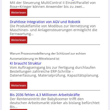
Mit der Steuerung MultiControl II Einzel/Parallel von
6
s
Rose+Krieger können Anwender bis zu zwei…
2
o
:
Weiterlesen
4
r
M
4
-
Drahtlose Integration von AGV und Robotik
a
3
I
Die Produktfamilie von Modibus zur Vernetzung von
r
-
n
Maschinen- und Anlagensteuerungen ermöglicht die
k
Z
t
Fernwartung…
t
e
e
:
Weiterlesen
s
r
g
D
t
t
r
r
a
i
a
Warum Prozessmodellierung der Schlüssel zur echten
a
r
f
t
h
Automatisierung im Mittelstand ist
t
i
i
KI braucht Struktur
t
f
z
o
Vom Auftragseingang bis zur Fertigung durchlaufen
l
ü
i
n
Bestellungen zahlreiche ERP-Schritte –
o
r
e
i
Datenerfassung, Materialprüfung, Kapazitätsplanung.
s
m
r
n
…
e
u
u
F
:
Weiterlesen
I
l
n
a
K
n
t
g
n
Bis 2036 fehlen 4,3 Millionen Arbeitskräfte
I
t
i
b
u
Der Renteneintritt der Babyboomer trifft den
b
e
v
e
c
deutschen Arbeitsmarkt stärker als bislang befürchtet:
r
g
a
Bis…
s
C
a
r