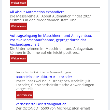
r
t
N
:
Weiterlesen
u
a
i
ä
C
B
c
t
a
t
-
All About Automation expandiert
i
h
i
b
i
S
Die Messereihe All About Automation findet 2027
s
t
o
l
g
erstmals in den Niederlanden statt. Und…
y
2
S
n
e
t
s
0
:
Weiterlesen
t
v
S
R
t
3
A
r
o
t
e
e
Auftragseingang im Maschinen- und Anlagenbau:
6
l
u
n
e
i
m
Positive Momentaufnahme, geprägt durch das
f
l
k
A
u
f
e
Auslandsgeschäft
e
A
t
G
e
e
Die Unternehmen im Maschinen- und Anlagenbau
h
b
u
V
r
können in Summe auf ein leicht positives…
g
l
o
r
u
u
r
:
Weiterlesen
e
u
n
n
a
A
n
t
d
g
d
u
4
A
R
M
Für sicherheitskritische Anwendungen
f
,
u
o
L
Batterielose Multiturn-Kit Encoder
t
3
t
b
3
Posital hat zwei neue Drehgeber-Modelle (Kit
r
M
o
o
Encoder) für sicherheitskritische Anwendungen
f
a
i
m
t
vorgestellt.
ü
g
l
a
i
r
:
Weiterlesen
s
l
t
k
s
B
e
i
i
i
Verbesserte Lasertriangulation
a
i
o
o
Der OptoNCDT 5500 von Micro-Epsilon erhält
c
t
n
n
n