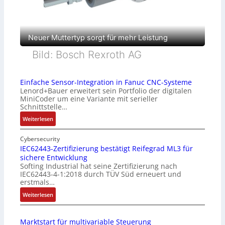
Neuer Muttertyp sorgt für mehr Leistung
Bild: Bosch Rexroth AG
Einfache Sensor-Integration in Fanuc CNC-Systeme
Lenord+Bauer erweitert sein Portfolio der digitalen
MiniCoder um eine Variante mit serieller
Schnittstelle…
:
Weiterlesen
E
i
Cybersecurity
n
IEC62443-Zertifizierung bestätigt Reifegrad ML3 für
sichere Entwicklung
f
Softing Industrial hat seine Zertifizierung nach
a
IEC62443-4-1:2018 durch TÜV Süd erneuert und
c
erstmals…
h
:
Weiterlesen
e
I
S
E
e
Marktstart für multivariable Steuerung
C
n