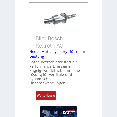
D
s
r
i
e
t
h
i
g
o
e
n
b
s
Bild: Bosch
e
m
Rexroth AG
r
e
k
Neuer Muttertyp sorgt für mehr
s
Leistung
o
s
m
Bosch Rexroth erweitert die
u
Performance Line seiner
b
n
Kugelgewindetriebe um eine
i
g
Lösung für vertikale und
n
dynamische
u
Linearanwendungen.
i
n
e
d
r
:
Weiterlesen
Z
t
N
u
P
e
s
o
u
t
s