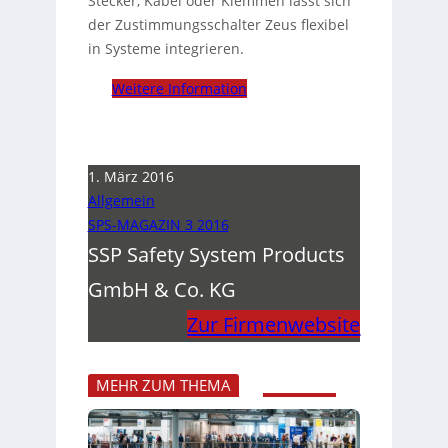
Stecker, Kabel oder Klemmen lässt sich
der Zustimmungsschalter Zeus flexibel
in Systeme integrieren.
Weitere Information
1. März 2016
Allgemein
SPS-MAGAZIN 3 2016
SSP Safety System Products
GmbH & Co. KG
Zur Firmenwebsite
MEHR ZUM THEMA