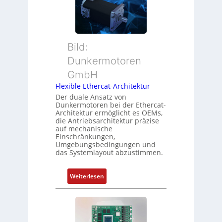
e
a
i
r
n
t
M
d
i
u
s
o
t
ü
Bild:
n
t
b
Dunkermotoren
s
e
e
m
GmbH
r
r
e
t
Flexible Ethercat-Architektur
w
s
y
a
Der duale Ansatz von
s
Dunkermotoren bei der Ethercat-
p
c
Architektur ermöglicht es OEMs,
u
s
h
die Antriebsarchitektur präzise
n
o
u
auf mechanische
g
r
Einschränkungen,
n
Umgebungsbedingungen und
u
g
g
das Systemlayout abzustimmen.
n
t
d
f
:
Z
Weiterlesen
ü
F
u
r
l
s
m
e
t
e
x
a
h