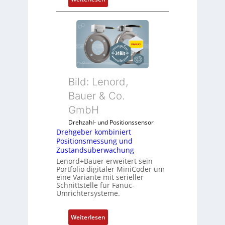
D
r
e
h
g
e
b
Bild: Lenord,
e
r
Bauer & Co.
k
GmbH
o
Drehzahl- und Positionssensor
m
Drehgeber kombiniert
b
Positionsmessung und
i
Zustandsüberwachung
n
Lenord+Bauer erweitert sein
i
Portfolio digitaler MiniCoder um
eine Variante mit serieller
e
Schnittstelle für Fanuc-
r
Umrichtersysteme.
t
P
:
Weiterlesen
o