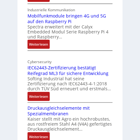
-
t
1
A
u
9
Industrielle Kommunikation
I
r
-
Mobilfunkmodule bringen 4G und 5G
a
auf den Raspberry Pi
Z
Spectra erweitert mit der Calyx
n
o
Embedded Modul Serie Raspberry Pi 4
l
d
und Raspberry…
l
e
:
Weiterlesen
-
r
M
I
E
o
n
d
Cybersecurity
b
d
g
IEC62443-Zertifizierung bestätigt
i
u
e
Reifegrad ML3 für sichere Entwicklung
l
s
Softing Industrial hat seine
f
t
Zertifizierung nach IEC62443-4-1:2018
u
r
durch TÜV Süd erneuert und erstmals…
n
i
:
Weiterlesen
k
e
I
m
-
Druckausgleichselemente mit
E
o
P
Spezialmembranen
C
d
C
Kaiser stellt mit Agro ein hochrobustes,
6
u
l
aus rostfreiem Stahl A4 (V4A) gefertigtes
2
l
ä
Druckausgleichselement…
4
e
s
:
Weiterlesen
4
b
s