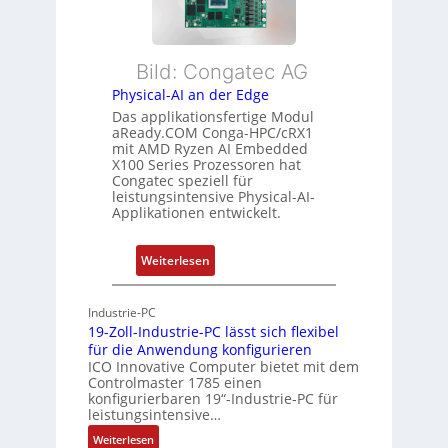
i
n
r
b
d
L
l
s
e
Bild: Congatec AG
e
ü
i
Physical-AI an der Edge
E
b
s
Das applikationsfertige Modul
t
e
t
aReady.COM Conga-HPC/cRX1
h
r
u
mit AMD Ryzen AI Embedded
e
w
n
X100 Series Prozessoren hat
r
Congatec speziell für
a
g
leistungsintensive Physical-AI-
c
c
Applikationen entwickelt.
a
h
t
u
:
Weiterlesen
-
n
P
A
g
h
r
Industrie-PC
y
c
19-Zoll-Industrie-PC lässt sich flexibel
s
h
für die Anwendung konfigurieren
i
ICO Innovative Computer bietet mit dem
i
Controlmaster 1785 einen
c
t
konfigurierbaren 19“-Industrie-PC für
a
e
leistungsintensive…
l
k
:
Weiterlesen