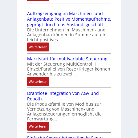
D
3
r
t
r
-
i
s
Auftragseingang im Maschinen- und
u
Z
n
i
Anlagenbau: Positive Momentaufnahme,
c
e
g
c
geprägt durch das Auslandsgeschäft
k
r
e
h
Die Unternehmen im Maschinen- und
a
t
Anlagenbau können in Summe auf ein
n
f
u
i
leicht positives…
4
l
s
f
G
e
:
Weiterlesen
g
i
u
x
A
l
z
n
i
Marktstart für multivariable Steuerung
u
e
i
Mit der Steuerung MultiControl II
d
b
f
i
e
Einzel/Parallel von Rose+Krieger können
5
e
t
c
Anwender bis zu zwei…
r
G
l
r
h
u
a
:
Weiterlesen
f
a
s
n
u
M
ü
g
e
g
Drahtlose Integration von AGV und
f
a
r
s
l
b
Robotik
d
r
d
e
e
e
Die Produktfamilie von Modibus zur
e
k
i
i
m
Vernetzung von Maschinen- und
s
n
t
e
n
Anlagensteuerungen ermöglicht die
e
t
R
s
A
g
Fernwartung…
n
ä
a
t
n
a
t
:
Weiterlesen
t
s
a
w
n
e
D
i
p
r
e
g
m
Einfache Sensor-Integration in Fanuc
r