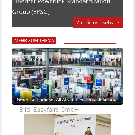
Ethernet Powerlink Standardization
Group (EPSG)
Zur Firmenwebsite
MEHR ZUM THEMA
Neue Fachmesse: All About Electronic Solutions
Bild: Easyfairs GmbH