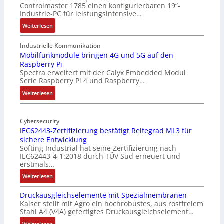
Controlmaster 1785 einen konfigurierbaren 19“-
Industrie-PC für leistungsintensive…
:
Weiterlesen
1
9
Industrielle Kommunikation
-
Mobilfunkmodule bringen 4G und 5G auf den
Raspberry Pi
Z
Spectra erweitert mit der Calyx Embedded Modul
o
Serie Raspberry Pi 4 und Raspberry…
l
l
:
Weiterlesen
-
M
I
o
n
Cybersecurity
b
IEC62443-Zertifizierung bestätigt Reifegrad ML3 für
d
i
sichere Entwicklung
u
l
Softing Industrial hat seine Zertifizierung nach
s
f
IEC62443-4-1:2018 durch TÜV Süd erneuert und
t
u
erstmals…
r
n
:
Weiterlesen
i
k
I
e
m
Druckausgleichselemente mit Spezialmembranen
E
-
o
Kaiser stellt mit Agro ein hochrobustes, aus rostfreiem
C
P
d
Stahl A4 (V4A) gefertigtes Druckausgleichselement…
6
C
u
2
: