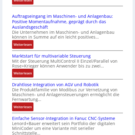
Weiterlesen
l
l
4
D
ä
e
4
r
s
b
Auftragseingang im Maschinen- und Anlagenbau:
3
u
s
r
Positive Momentaufnahme, geprägt durch das
-
c
t
i
Auslandsgeschäft
Z
k
s
n
Die Unternehmen im Maschinen- und Anlagenbau
e
a
i
g
können in Summe auf ein leicht positives…
r
u
c
e
:
Weiterlesen
t
s
h
n
A
i
g
f
4
Marktstart für multivariable Steuerung
u
f
l
l
G
Mit der Steuerung MultiControl II Einzel/Parallel von
f
i
e
e
u
Rose+Krieger können Anwender bis zu zwei…
t
z
i
x
n
r
:
Weiterlesen
i
c
i
d
a
M
e
h
b
5
Drahtlose Integration von AGV und Robotik
g
a
r
s
e
G
Die Produktfamilie von Modibus zur Vernetzung von
s
r
u
e
l
a
Maschinen- und Anlagensteuerungen ermöglicht die
e
k
n
l
f
u
Fernwartung…
i
t
g
e
ü
f
:
Weiterlesen
n
s
b
m
r
d
D
g
t
e
e
d
e
Einfache Sensor-Integration in Fanuc CNC-Systeme
r
a
a
s
n
i
n
Lenord+Bauer erweitert sein Portfolio der digitalen
a
n
r
t
t
e
R
MiniCoder um eine Variante mit serieller
h
g
t
ä
e
A
Schnittstelle…
a