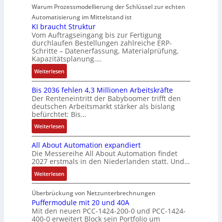
t
d
u
e
g
Warum Prozessmodellierung der Schlüssel zur echten
t
r
n
i
R
:
u
S
Automatisierung im Mittelstand ist
e
i
o
o
P
e
y
KI braucht Struktur
E
k
n
b
o
r
Vom Auftragseingang bis zur Fertigung
s
n
-
i
o
durchlaufen Bestellungen zahlreiche ERP-
s
V
t
t
G
Schritte – Datenerfassung, Materialprüfung,
n
t
i
e
è
w
e
Kapazitätsplanung.…
F
i
t
r
m
i
s
a
k
:
Weiterlesen
i
t
e
c
c
n
K
v
r
s
k
h
u
Bis 2036 fehlen 4,3 Millionen Arbeitskräfte
I
e
i
:
l
ä
c
Der Renteneintritt der Babyboomer trifft den
b
M
e
Q
u
f
deutschen Arbeitsmarkt stärker als bislang
C
r
o
b
2
n
t
befürchtet: Bis…
N
a
m
s
-
g
s
C
:
Weiterlesen
u
e
-
E
f
-
B
c
n
u
r
ü
All About Automation expandiert
S
i
h
t
n
g
h
Die Messereihe All About Automation findet
y
s
t
a
d
e
r
2027 erstmals in den Niederlanden statt. Und…
s
2
S
u
M
b
e
t
0
:
Weiterlesen
t
f
a
n
r
e
3
A
r
n
r
i
z
m
6
l
Überbrückung von Netzunterbrechnungen
u
a
k
s
u
e
f
l
Puffermodule mit 20 und 40A
k
h
e
s
m
Mit den neuen PCC-1424-200-0 und PCC-1424-
e
A
t
m
t
e
V
400-0 erweitert Block sein Portfolio um
h
b
u
e
i