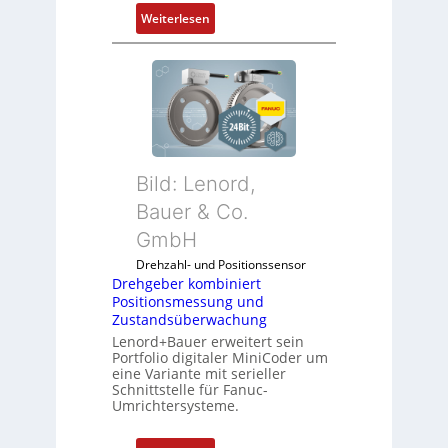
g
i
:
Weiterlesen
e
e
D
n
A
r
4
n
e
G
w
h
u
e
g
n
n
e
d
d
b
5
u
Bild: Lenord,
e
G
n
r
Bauer & Co.
a
g
k
u
GmbH
k
o
f
o
Drehzahl- und Positionssensor
m
d
n
Drehgeber kombiniert
b
e
Positionsmessung und
f
i
n
Zustandsüberwachung
i
n
R
Lenord+Bauer erweitert sein
g
i
Portfolio digitaler MiniCoder um
a
u
eine Variante mit serieller
e
s
r
Schnittstelle für Fanuc-
r
p
Umrichtersysteme.
i
t
b
e
P
e