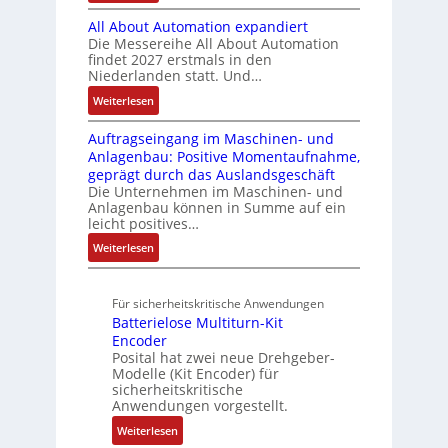
l
B
t
s
a
h
i
e
All About Automation expandiert
i
R
t
t
n
o
S
Die Messereihe All About Automation
s
e
e
S
d
n
findet 2027 erstmals in den
t
2
i
m
t
v
s
Niederlanden statt. Und…
e
0
f
e
r
o
ü
u
:
Weiterlesen
3
e
u
n
b
e
A
6
g
k
A
r
Auftragseingang im Maschinen- und
e
l
f
r
t
G
Anlagenbau: Positive Momentaufnahme,
u
l
r
e
a
u
V
geprägt durch das Auslandsgeschäft
n
A
h
w
d
r
u
Die Unternehmen im Maschinen- und
g
b
l
M
a
Anlagenbau können in Summe auf ein
n
o
e
L
c
leicht positives…
d
u
n
3
h
R
:
Weiterlesen
t
4
f
o
u
A
A
,
ü
b
n
u
u
3
r
o
Für sicherheitskritische Anwendungen
f
g
t
M
s
t
Batterielose Multiturn-Kit
t
o
i
i
i
Encoder
r
m
l
c
Posital hat zwei neue Drehgeber-
k
a
a
l
h
Modelle (Kit Encoder) für
g
t
i
sicherheitskritische
e
s
i
Anwendungen vorgestellt.
o
r
e
o
n
e
:
Weiterlesen
i
n
e
E