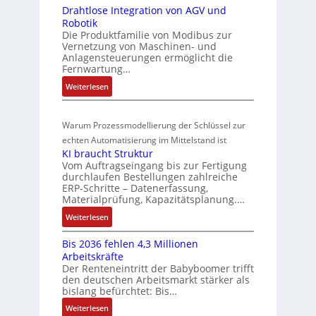
3
I
t
Drahtlose Integration von AGV und
a
s
-
n
a
Robotik
r
Z
i
t
n
Die Produktfamilie von Modibus zur
k
e
e
t
Vernetzung von Maschinen- und
d
t
r
g
Anlagensteuerungen ermöglicht die
i
s
s
t
Fernwartung…
r
o
ü
t
i
a
:
Weiterlesen
n
a
b
f
t
D
s
r
e
i
i
r
m
t
r
z
o
Warum Prozessmodellierung der Schlüssel zur
a
f
e
i
w
n
h
echten Automatisierung im Mittelstand ist
ü
s
e
i
a
KI braucht Struktur
t
r
s
r
n
Vom Auftragseingang bis zur Fertigung
c
l
m
u
u
durchlaufen Bestellungen zahlreiche
F
o
h
u
ERP-Schritte – Datenerfassung,
n
a
n
s
u
l
Materialprüfung, Kapazitätsplanung.…
g
n
g
e
n
t
b
u
:
Weiterlesen
I
u
i
g
e
c
K
n
n
v
s
Bis 2036 fehlen 4,3 Millionen
C
I
t
d
a
Arbeitskräfte
t
N
b
e
Z
r
Der Renteneintritt der Babyboomer trifft
ä
C
r
g
i
den deutschen Arbeitsmarkt stärker als
u
t
-
a
r
bislang befürchtet: Bis…
a
s
i
S
u
a
b
:
Weiterlesen
g
t
y
c
t