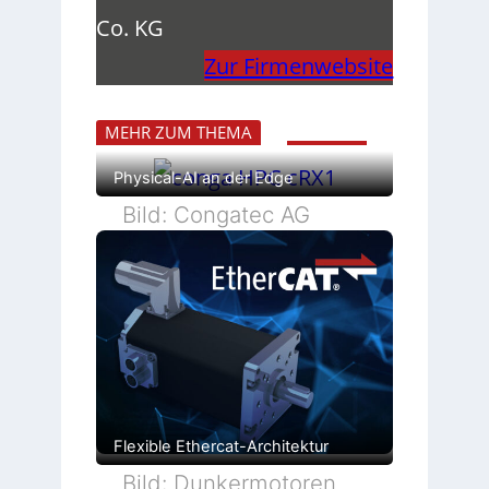
Co. KG
Zur Firmenwebsite
MEHR ZUM THEMA
Physical-AI an der Edge
Bild: Congatec AG
Flexible Ethercat-Architektur
Bild: Dunkermotoren