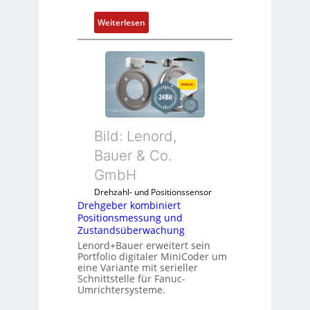
l
n
:
Weiterlesen
ä
M
s
o
s
b
t
i
s
l
i
f
c
u
h
Bild: Lenord,
n
f
k
Bauer & Co.
l
m
e
GmbH
o
x
Drehzahl- und Positionssensor
d
i
Drehgeber kombiniert
u
b
Positionsmessung und
l
e
Zustandsüberwachung
e
l
Lenord+Bauer erweitert sein
b
Portfolio digitaler MiniCoder um
f
eine Variante mit serieller
r
ü
Schnittstelle für Fanuc-
i
r
Umrichtersysteme.
n
d