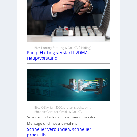
Bild: Harting Stiftung & Co. KG (Holding)
Philip Harting verstärkt VDMA-
Hauptvorstand
Bild: ©Sky_light1000/shutterstock.com /
Phoenix Contact GmbH & Co. KG
Schwere Industriesteckverbinder bei der
Montage und Inbetriebnahme
Schneller verbunden, schneller
produktiv