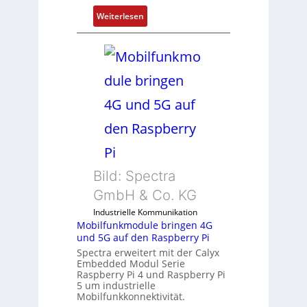
e
:
Weiterlesen
n
1
t
9
e
-
m
Z
i
o
t
l
S
l
p
-
e
I
z
n
i
Bild: Spectra
d
a
u
l
GmbH & Co. KG
s
m
Industrielle Kommunikation
t
e
Mobilfunkmodule bringen 4G
r
m
und 5G auf den Raspberry Pi
i
b
Spectra erweitert mit der Calyx
e
Embedded Modul Serie
r
Raspberry Pi 4 und Raspberry Pi
-
a
5 um industrielle
P
n
Mobilfunkkonnektivität.
C
e