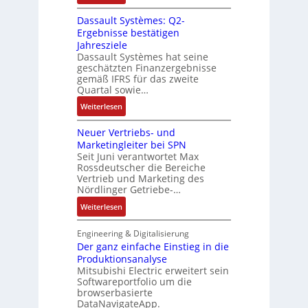
r
t
R
g
g
i
Dassault Systèmes: Q2-
E
o
e
r
a
Ergebnisse bestätigen
n
s
n
a
n
Jahresziele
c
e
b
t
g
Dassault Systèmes hat seine
o
S
a
d
geschätzten Finanzergebnisse
u
d
y
u
gemäß IFRS für das zweite
e
l
e
s
Quartal sowie…
:
r
a
r
t
P
F
:
t
Weiterlesen
e
o
a
D
i
m
s
b
Neuer Vertriebs- und
a
o
t
i
r
Marketingleiter bei SPN
s
n
e
t
Seit Juni verantwortet Max
i
s
c
Rossdeutscher die Bereiche
i
k
a
h
Vertrieb und Marketing des
v
u
Nördlinger Getriebe-…
n
e
l
i
:
Weiterlesen
M
t
k
N
o
S
-
e
m
Engineering & Digitalisierung
y
G
u
Der ganz einfache Einstieg in die
e
s
e
Produktionsanalyse
e
n
t
s
Mitsubishi Electric erweitert sein
r
t
è
Softwareportfolio um die
c
V
a
m
browserbasierte
h
e
u
e
DataNavigateApp.
ä