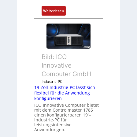
:
Weiterlesen
D
r
u
c
k
a
Bild: ICO
u
s
Innovative
g
Computer GmbH
l
e
Industrie-PC
19-Zoll-Industrie-PC lässt sich
i
flexibel für die Anwendung
c
konfigurieren
h
ICO Innovative Computer bietet
s
mit dem Controlmaster 1785
e
einen konfigurierbaren 19“-
Industrie-PC für
l
leistungsintensive
e
Anwendungen.
m