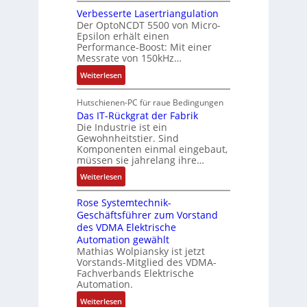
B
n
e
n
n
Verbesserte Lasertriangulation
a
g
x
A
Der OptoNCDT 5500 von Micro-
t
t
a
p
Epsilon erhält einen
r
w
t
n
Performance-Boost: Mit einer
a
b
i
e
Messrate von 150kHz…
g
n
e
c
r
i
d
:
Weiterlesen
i
k
i
m
i
V
t
l
e
M
e
e
s
Hutschienen-PC für raue Bedingungen
u
l
a
r
r
Das IT-Rückgrat der Fabrik
k
n
o
s
Die Industrie ist ein
t
b
r
g
s
c
Gewohnheitstier. Sind
e
ä
e
Komponenten einmal eingebaut,
h
s
f
M
müssen sie jahrelang ihre…
i
s
t
u
n
:
Weiterlesen
e
e
l
e
D
r
t
n
Rose Systemtechnik-
a
t
i
Geschäftsführer zum Vorstand
-
s
e
t
des VDMA Elektrische
u
I
L
u
Automation gewählt
n
T
a
r
Mathias Wolpiansky ist jetzt
d
-
s
n
Vorstands-Mitglied des VDMA-
A
R
e
Fachverbands Elektrische
-
n
ü
r
Automation.
K
l
c
t
i
:
Weiterlesen
a
k