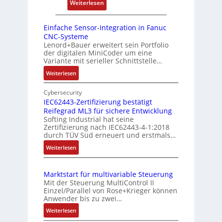
r
:
Weiterlesen
o
r
e
D
s
r
n
r
i
Einfache Sensor-Integration in Fanuc
y
e
CNC-Systeme
t
P
h
Lenord+Bauer erweitert sein Portfolio
i
i
der digitalen MiniCoder um eine
g
o
Variante mit serieller Schnittstelle…
e
n
:
Weiterlesen
b
s
E
e
m
i
Cybersecurity
r
e
n
IEC62443-Zertifizierung bestätigt
k
s
Reifegrad ML3 für sichere Entwicklung
f
o
Softing Industrial hat seine
s
a
Zertifizierung nach IEC62443-4-1:2018
m
c
u
durch TÜV Süd erneuert und erstmals…
b
h
n
:
Weiterlesen
i
e
g
I
S
n
u
E
e
i
n
Marktstart für multivariable Steuerung
C
n
e
Mit der Steuerung MultiControl II
d
6
s
r
Einzel/Parallel von Rose+Krieger können
Z
2
o
Anwender bis zu zwei…
t
u
4
r
P
:
Weiterlesen
4
s
-
M
o