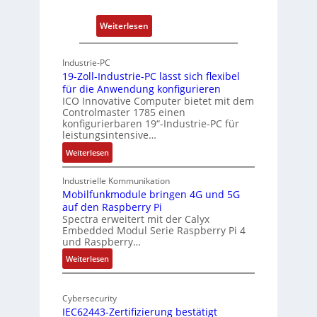
t
u
:
Weiterlesen
-
n
P
A
g
h
r
Industrie-PC
y
c
19-Zoll-Industrie-PC lässt sich flexibel
s
h
für die Anwendung konfigurieren
i
ICO Innovative Computer bietet mit dem
i
Controlmaster 1785 einen
c
t
konfigurierbaren 19“-Industrie-PC für
a
e
leistungsintensive…
l
k
:
Weiterlesen
-
t
1
A
u
9
Industrielle Kommunikation
I
r
-
Mobilfunkmodule bringen 4G und 5G
a
auf den Raspberry Pi
Z
Spectra erweitert mit der Calyx
n
o
Embedded Modul Serie Raspberry Pi 4
l
d
und Raspberry…
l
e
:
Weiterlesen
-
r
M
I
E
o
n
d
Cybersecurity
b
d
g
IEC62443-Zertifizierung bestätigt
i
u