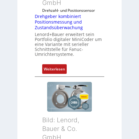
GmbH
Drehzahl- und Positionssensor
Drehgeber kombiniert
Positionsmessung und
Zustandsüberwachung
Lenord+Bauer erweitert sein
Portfolio digitaler MiniCoder um
eine Variante mit serieller
Schnittstelle für Fanuc-
Umrichtersysteme.
:
Weiterlesen
D
r
e
h
g
e
b
Bild: Lenord,
e
r
Bauer & Co.
k
GmbH