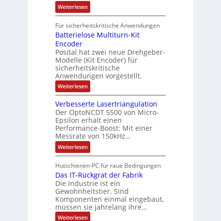
e
s
t
a
:
Weiterlesen
r
k
e
S
t
i
t
e
r
i
Für sicherheitskritische Anwendungen
l
n
ä
e
Batterielose Multiturn-Kit
o
s
f
r
o
Encoder
n
h
r
t
Posital hat zwei neue Drehgeber-
g
ä
l
e
Modelle (Kit Encoder) für
l
o
e
sicherheitskritische
t
s
w
S
Anwendungen vorgestellt.
e
ä
c
F
:
Weiterlesen
h
a
h
B
u
n
l
a
t
g
Verbesserte Lasertriangulation
t
t
z
s
Der OptoNCDT 5500 von Micro-
t
l
c
Epsilon erhält einen
e
a
h
Performance-Boost: Mit einer
r
c
a
i
Messrate von 150kHz…
k
l
e
b
t
:
Weiterlesen
l
e
u
V
o
s
n
e
s
c
Hutschienen-PC für raue Bedingungen
g
r
e
h
Das IT-Rückgrat der Fabrik
b
M
i
e
Die Industrie ist ein
u
c
s
l
Gewohnheitstier. Sind
h
s
t
Komponenten einmal eingebaut,
t
e
i
müssen sie jahrelang ihre…
u
r
t
n
t
:
u
Weiterlesen
g