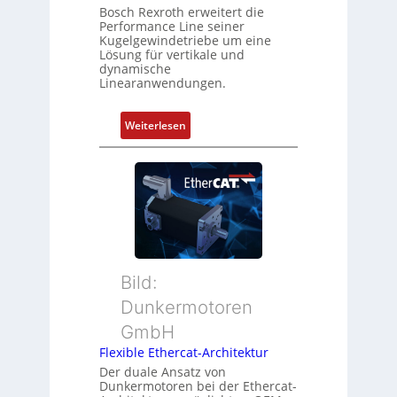
m
Bosch Rexroth erweitert die
u
Performance Line seiner
b
n
Kugelgewindetriebe um eine
i
g
Lösung für vertikale und
n
dynamische
u
Linearanwendungen.
i
n
e
d
r
:
Weiterlesen
Z
t
N
u
P
e
s
o
u
t
s
e
a
i
r
n
t
M
d
i
u
s
o
t
ü
Bild:
n
t
b
Dunkermotoren
s
e
e
m
GmbH
r
r
e
t
Flexible Ethercat-Architektur
w
s
y
a
Der duale Ansatz von
s
Dunkermotoren bei der Ethercat-
p
c