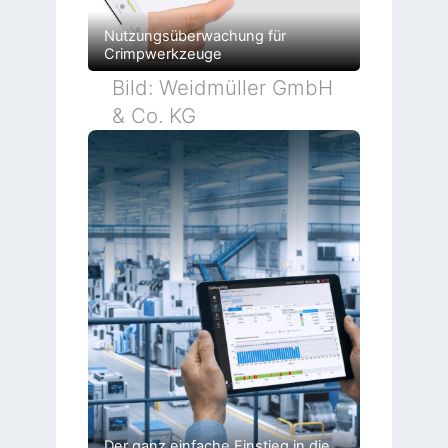
Nutzungsüberwachung für
Crimpwerkzeuge
Bild: Weidmüller GmbH
& Co. KG
Der ganz einfache Einstieg in die