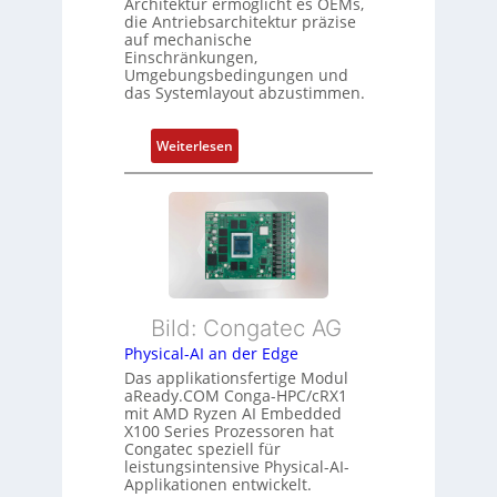
Architektur ermöglicht es OEMs,
u
s
h
die Antriebsarchitektur präzise
n
o
u
auf mechanische
g
r
Einschränkungen,
n
Umgebungsbedingungen und
u
g
g
das Systemlayout abzustimmen.
n
t
d
f
:
Z
Weiterlesen
ü
F
u
r
l
s
m
e
t
e
x
a
h
i
n
r
b
d
L
l
s
e
Bild: Congatec AG
e
ü
i
Physical-AI an der Edge
E
b
s
Das applikationsfertige Modul
t
e
t
aReady.COM Conga-HPC/cRX1
h
r
u
mit AMD Ryzen AI Embedded
e
w
n
X100 Series Prozessoren hat
r
Congatec speziell für
a
g
leistungsintensive Physical-AI-
c
c
Applikationen entwickelt.
a
h