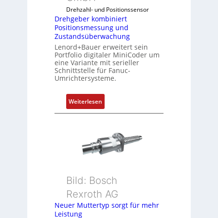
o
Drehzahl- und Positionssensor
m
Drehgeber kombiniert
b
Positionsmessung und
i
Zustandsüberwachung
n
Lenord+Bauer erweitert sein
i
Portfolio digitaler MiniCoder um
eine Variante mit serieller
e
Schnittstelle für Fanuc-
r
Umrichtersysteme.
t
P
:
Weiterlesen
o
D
s
r
i
e
t
h
i
g
o
e
n
b
s
Bild: Bosch
e
m
Rexroth AG
r
e
k
Neuer Muttertyp sorgt für mehr
s
Leistung
o
s