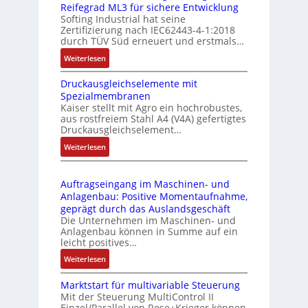
e
Reifegrad ML3 für sichere Entwicklung
l
s
Softing Industrial hat seine
f
t
Zertifizierung nach IEC62443-4-1:2018
u
r
durch TÜV Süd erneuert und erstmals…
n
i
:
Weiterlesen
k
e
I
m
-
Druckausgleichselemente mit
E
o
P
Spezialmembranen
C
d
C
Kaiser stellt mit Agro ein hochrobustes,
6
u
l
aus rostfreiem Stahl A4 (V4A) gefertigtes
2
l
ä
Druckausgleichselement…
4
e
s
:
Weiterlesen
4
b
s
D
3
r
t
r
-
i
s
Auftragseingang im Maschinen- und
u
Z
n
i
Anlagenbau: Positive Momentaufnahme,
c
e
g
c
geprägt durch das Auslandsgeschäft
k
r
e
h
Die Unternehmen im Maschinen- und
a
t
Anlagenbau können in Summe auf ein
n
f
u
i
leicht positives…
4
l
s
f
G
e
:
Weiterlesen
g
i
u
x
A
l
z
n
i
Marktstart für multivariable Steuerung
u
e
i
Mit der Steuerung MultiControl II
d
b
f
i
e
Einzel/Parallel von Rose+Krieger können