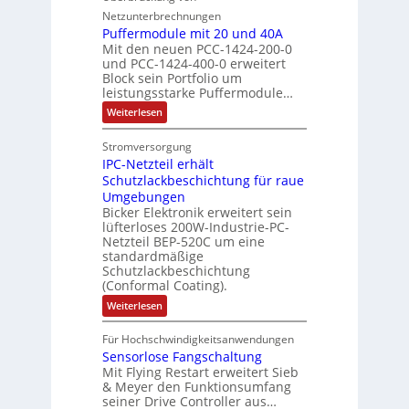
u
d
l
c
l
t
e
Netzunterbrechnungen
r
d
e
h
A
i
h
Puffermodule mit 20 und 40A
e
i
d
b
Mit den neuen PCC-1424-200-0
g
l
s
t
a
und PCC-1424-400-0 erweitert
o
e
e
V
Block sein Portfolio um
e
s
u
n
n
D
leistungsstarke Puffermodule…
r
A
t
J
4
M
:
b
Weiterlesen
u
A
a
,
P
A
e
s
u
h
3
u
E
Stromversorgung
i
l
f
t
r
M
l
IPC-Netzteil erhält
f
S
a
o
e
i
e
e
Schutzlackbeschichtung für raue
P
n
m
s
l
r
k
Umgebungen
N
d
m
a
z
l
Bicker Elektronik erweitert sein
t
o
s
t
i
i
lüfterloses 200W-Industrie-PC-
d
r
g
i
u
e
o
Netzteil BEP-520C um eine
i
e
l
o
standardmäßige
l
n
s
e
s
Schutzlackbeschichtung
n
e
e
m
c
(Conformal Coating).
c
e
i
n
h
t
h
:
Weiterlesen
x
A
e
2
I
ä
p
r
0
P
A
f
Für Hochschwindigkeitsanwendungen
a
u
C
b
u
n
t
Sensorlose Fangschaltung
-
n
e
d
t
N
Mit Flying Restart erweitert Sieb
d
i
4
e
o
& Meyer den Funktionsumfang
0
i
t
t
seiner Drive Controller aus…
m
A
z