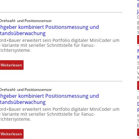
o
i
t
b
t
r
i
S
i
l
Drehzahl- und Positionssensor
p
e
hgeber kombiniert Positionsmessung und
f
e
-
standsüberwachung
u
z
P
n
ord+Bauer erweitert sein Portfolio digitaler MiniCoder um
i
C
 Variante mit serieller Schnittstelle für Fanuc-
k
a
ichtersysteme.
l
m
l
ä
o
m
s
:
Weiterlesen
d
e
s
D
u
m
t
r
l
b
s
e
e
r
i
Drehzahl- und Positionssensor
h
b
a
hgeber kombiniert Positionsmessung und
c
g
E
r
n
standsüberwachung
h
e
i
e
f
ord+Bauer erweitert sein Portfolio digitaler MiniCoder um
b
n
n
 Variante mit serieller Schnittstelle für Fanuc-
l
e
g
ichtersysteme.
e
r
e
x
k
n
:
Weiterlesen
i
o
4