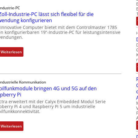
c
Industrie-PC
k
Zoll-Industrie-PC lässt sich flexibel für die
a
endung konfigurieren
u
 Innovative Computer bietet mit dem Controlmaster 1785
s
n konfigurierbaren 19“-Industrie-PC für leistungsintensive
g
endungen.
l
e
:
Weiterlesen
i
1
c
9
h
-
s
Z
e
Industrielle Kommunikation
o
ilfunkmodule bringen 4G und 5G auf den
l
l
pberry Pi
e
l
ctra erweitert mit der Calyx Embedded Modul Serie
m
-
pberry Pi 4 und Raspberry Pi 5 um industrielle
e
I
ilfunkkonnektivität.
n
n
t
d
:
Weiterlesen
e
u
M
m
s