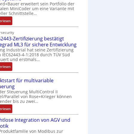
rd+Bauer erweitert sein Portfolio der
talen MiniCoder um eine Variante mit
eller Schnittstelle…
:
erlesen
E
i
security
2443-Zertifizierung bestätigt
n
f
fegrad ML3 für sichere Entwicklung
a
ing Industrial hat seine Zertifizierung
 IEC62443-4-1:2018 durch TÜV Süd
c
uert und erstmals…
h
e
:
erlesen
S
I
e
E
ktstart für multivariable
n
C
uerung
s
6
der Steuerung MultiControl II
o
2
el/Parallel von Rose+Krieger können
r
4
ender bis zu zwei…
-
4
:
erlesen
I
3
M
n
-
htlose Integration von AGV und
a
t
Z
otik
r
e
e
Produktfamilie von Modibus zur
k