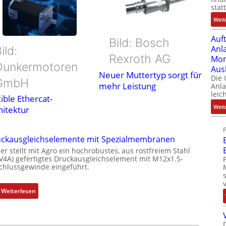
stat
Weit
Auf
Bild: Bosch
Anl
ild:
Rexroth AG
Mom
Dunkermotoren
Aus
Neuer Muttertyp sorgt für
Die
GmbH
mehr Leistung
Anl
leic
ible Ethercat-
Weit
hitektur
ckausgleichselemente mit Spezialmembranen
er stellt mit Agro ein hochrobustes, aus rostfreiem Stahl
(V4A) gefertigtes Druckausgleichselement mit M12x1.5-
chlussgewinde eingeführt.
:
Weiterlesen
D
r
u