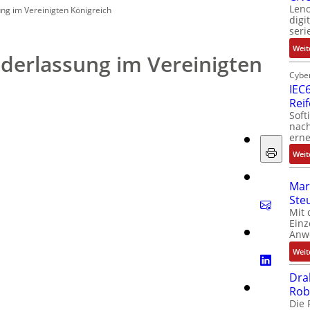
Leno
ng im Vereinigten Königreich
digi
seri
Weit
derlassung im Vereinigten
Cyber
IEC6
Rei
Soft
nach
erne
Weit
Mar
Ste
Mit 
Einz
Anw
Weit
Dra
Rob
Die 