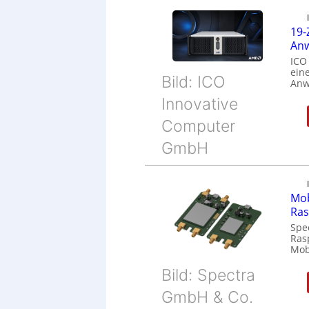
19-
Anw
ICO
eine
Bild: ICO
Anw
Innovative
Computer
GmbH
Mob
Ras
Spe
Ras
Mob
Bild: Spectra
GmbH & Co.