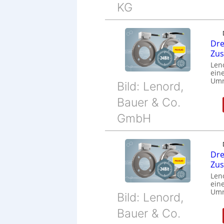
KG
Dre
Zu
Len
eine
Umr
Bild: Lenord,
Bauer & Co.
GmbH
Dre
Zu
Len
eine
Umr
Bild: Lenord,
Bauer & Co.