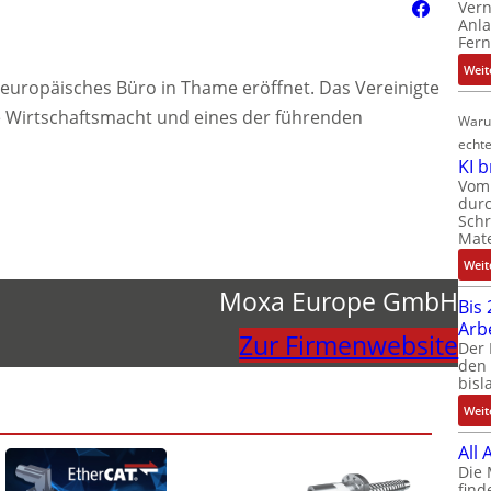
Ver
Anla
Fer
Weit
europäisches Büro in Thame eröffnet. Das Vereinigte
e Wirtschaftsmacht und eines der führenden
Waru
echte
KI 
Vom 
durc
Schr
Mate
Weit
Moxa Europe GmbH
Bis 
Arb
Zur Firmenwebsite
Der 
den 
bisl
Weit
All
Die 
find