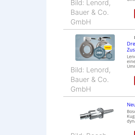
Bild: Lenord,
Bauer & Co.
GmbH
Dre
Zu
Len
eine
Umr
Bild: Lenord,
Bauer & Co.
GmbH
Neu
Bos
Kug
dyn