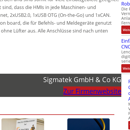
Rob
t sind, dass die HMIs in jede Maschinen- und
Die 
Ver
net, 2xUSB2.0, 1xUSB OTG (On-the-Go) und 1xCAN.
Anla
Os on board, die für Befehls- und Meldegeräte genutzt
Fer
hne Lüfter aus. Alle Anschlüsse sind nach unten
Weit
Ein
CNC
Leno
digi
seri
Weit
Sigmatek GmbH & Co KG
Zur Firmenwebsite