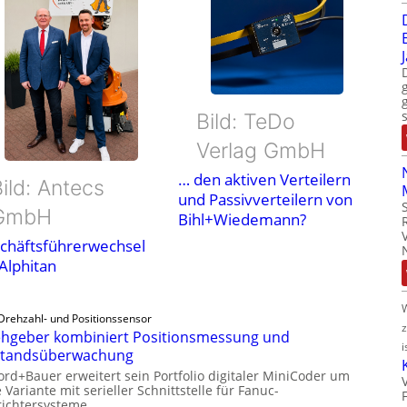
Bild: TeDo
Verlag GmbH
… den aktiven Verteilern
ild: Antecs
und Passivverteilern von
GmbH
Bihl+Wiedemann?
chäftsführerwechsel
 Alphitan
Drehzahl- und Positionssensor
hgeber kombiniert Positionsmessung und
i
standsüberwachung
ord+Bauer erweitert sein Portfolio digitaler MiniCoder um
 Variante mit serieller Schnittstelle für Fanuc-
ichtersysteme.