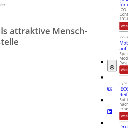
für
tive
ICO 
Cont
19“-
Weit
als attraktive Mensch-
Indus
telle
Mob
auf
Spec
Modu
Ras
Weit
Cyber
IEC6
Rei
Soft
nach
erne
Weit
Dru