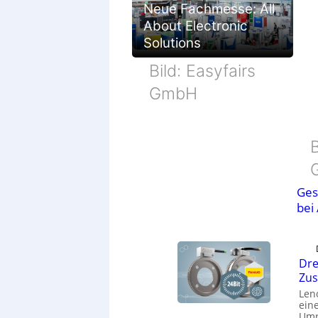
Neue Fachmesse: All
About Electronic
Solutions
Bild: Easyfairs
GmbH
B
Ges
bei
Dre
Zu
Len
eine
Umr