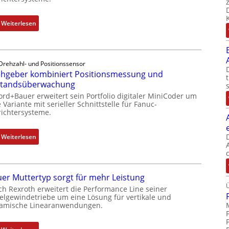
:
Weiterlesen
D
r
e
Drehzahl- und Positionssensor
h
hgeber kombiniert Positionsmessung und
g
standsüberwachung
e
ord+Bauer erweitert sein Portfolio digitaler MiniCoder um
b
 Variante mit serieller Schnittstelle für Fanuc-
e
ichtersysteme.
r
k
:
Weiterlesen
o
D
m
r
b
e
i
er Muttertyp sorgt für mehr Leistung
h
n
ch Rexroth erweitert die Performance Line seiner
g
i
elgewindetriebe um eine Lösung für vertikale und
e
amische Linearanwendungen.
e
b
r
e
t