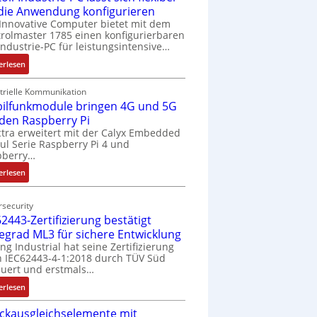
 die Anwendung konfigurieren
Innovative Computer bietet mit dem
rolmaster 1785 einen konfigurierbaren
Industrie-PC für leistungsintensive…
:
erlesen
1
9
trielle Kommunikation
ilfunkmodule bringen 4G und 5G
-
Z
 den Raspberry Pi
o
tra erweitert mit der Calyx Embedded
l Serie Raspberry Pi 4 und
l
pberry…
l
-
:
erlesen
I
M
n
o
security
d
b
2443-Zertifizierung bestätigt
u
i
fegrad ML3 für sichere Entwicklung
s
l
ing Industrial hat seine Zertifizierung
t
f
 IEC62443-4-1:2018 durch TÜV Süd
r
u
uert und erstmals…
i
n
:
erlesen
e
k
I
-
m
ckausgleichselemente mit
E