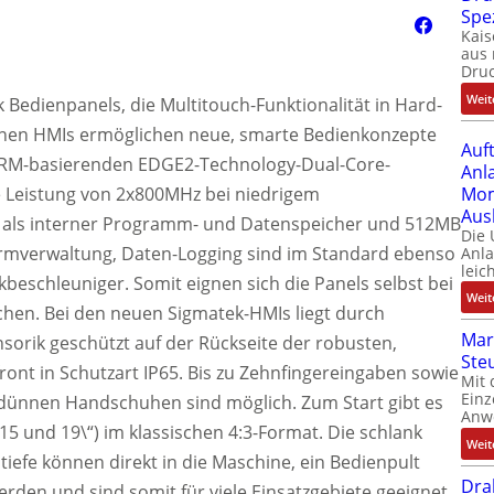
Spe
Kais
aus 
Dru
Weit
k Bedienpanels, die Multitouch-Funktionalität in Hard-
rnen HMIs ermöglichen neue, smarte Bedienkonzepte
Auf
 ARM-basierenden EDGE2-Technology-Dual-Core-
Anl
ne Leistung von 2x800MHz bei niedrigem
Mom
Aus
als interner Programm- und Datenspeicher und 512MB
Die
larmverwaltung, Daten-Logging sind im Standard ebenso
Anl
leic
kbeschleuniger. Somit eignen sich die Panels selbst bei
Weit
chen. Bei den neuen Sigmatek-HMIs liegt durch
Mar
ensorik geschützt auf der Rückseite der robusten,
Ste
nt in Schutzart IP65. Bis zu Zehnfingereingaben sowie
Mit 
Einz
 dünnen Handschuhen sind möglich. Zum Start gibt es
Anw
; 15 und 19\“) im klassischen 4:3-Format. Die schlank
Weit
efe können direkt in die Maschine, ein Bedienpult
Dra
erden und sind somit für viele Einsatzgebiete geeignet.