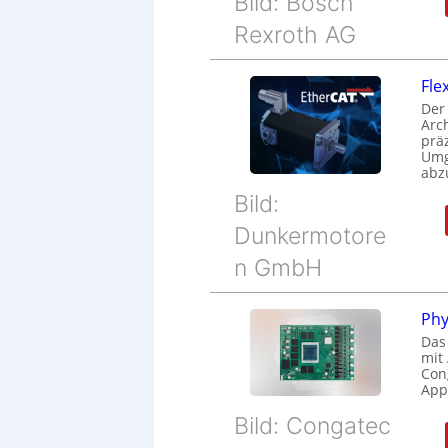
Bild: Bosch
Rexroth AG
Fle
Der
Arc
prä
Umg
abz
Bild:
Dunkermotore
n GmbH
Phy
Das
mit
Cong
Appl
Bild: Congatec