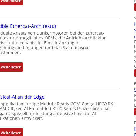
:
Weiterlesen
r
P
N
k
o
e
o
s
u
m
i
xible Ethercat-Architektur
e
b
t
r
 duale Ansatz von Dunkermotoren bei der Ethercat-
i
i
hitektur ermöglicht es OEMs, die Antriebsarchitektur
M
n
zise auf mechanische Einschränkungen,
o
u
i
ebungsbedingungen und das Systemlayout
n
t
ustimmen.
e
s
t
r
m
e
t
:
Weiterlesen
e
r
P
F
s
t
o
l
s
y
s
e
u
p
i
x
n
s
sical-AI an der Edge
t
i
g
o
 applikationsfertige Modul aReady.COM Conga-HPC/cRX1
i
b
u
 AMD Ryzen AI Embedded X100 Series Prozessoren hat
r
o
l
atec speziell für leistungsintensive Physical-AI-
n
g
n
e
ikationen entwickelt.
d
t
s
E
Z
f
m
t
:
u
Weiterlesen
ü