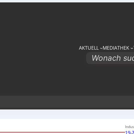
AKTUELL
MEDIATHEK
Search
Indus
19-Z