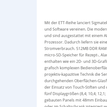
Mit der ETT-Reihe lanciert Sigmate
und Software vereinen. Die mode
und sind ausgestattet mit einem
Prozessor. Dadurch liefern sie ei
Stromverbrauch. 512MB DDR RAM 
micro-SD-Speicher für Rezept-, A
enthalten wie ein 2D- und 3D-Grafi
grafisch komplexen Bedienoberflä
projektiv-kapazitive Technik die S
durchgehenden Oberflächen-Glasfro
der Einsatz von Touch-Stiften und
fünf Displaygrößen (8,4; 10,4; 12,1
gebauten Panels mit 48mm Einbauti
oder im Schaltschrank integriert w