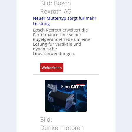
s
Bild: Bosch
e
m
Rexroth AG
r
e
k
Neuer Muttertyp sorgt für mehr
s
Leistung
o
s
m
Bosch Rexroth erweitert die
u
Performance Line seiner
b
n
Kugelgewindetriebe um eine
i
g
Lösung für vertikale und
n
dynamische
u
Linearanwendungen.
i
n
e
d
r
:
Weiterlesen
Z
t
N
u
P
e
s
o
u
t
s
e
a
i
r
n
t
M
d
i
u
s
o
t
ü
Bild:
n
t
b
Dunkermotoren
s
e
e