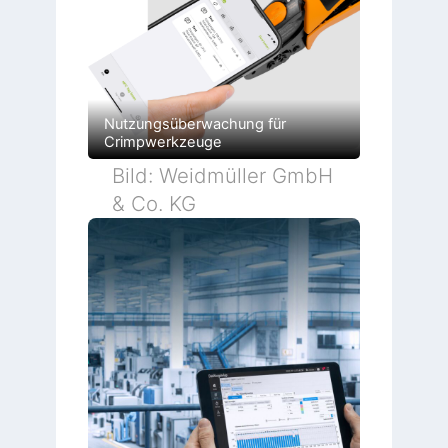
Nutzungsüberwachung für
Crimpwerkzeuge
Bild: Weidmüller GmbH
& Co. KG