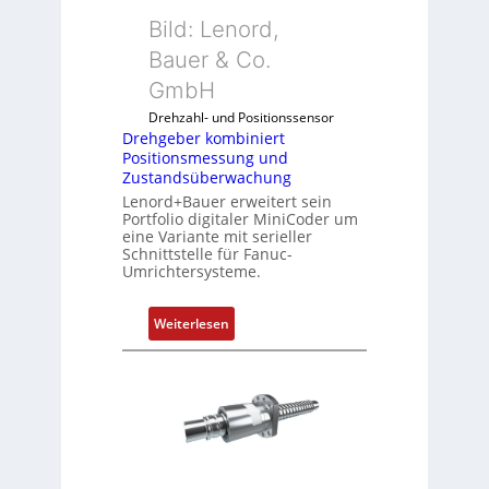
b
Bild: Lenord,
e
r
Bauer & Co.
k
GmbH
o
Drehzahl- und Positionssensor
m
Drehgeber kombiniert
b
Positionsmessung und
i
Zustandsüberwachung
n
Lenord+Bauer erweitert sein
i
Portfolio digitaler MiniCoder um
eine Variante mit serieller
e
Schnittstelle für Fanuc-
r
Umrichtersysteme.
t
P
:
Weiterlesen
o
D
s
r
i
e
t
h
i
g
o
e
n
b