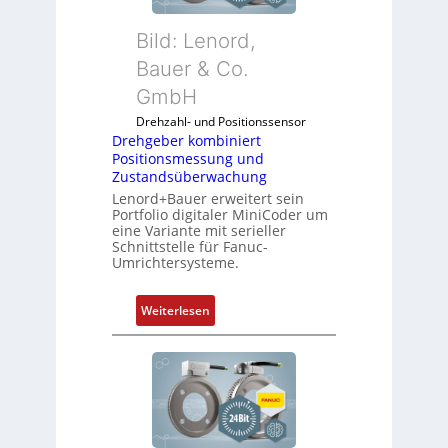
Bild: Lenord,
Bauer & Co.
GmbH
Drehzahl- und Positionssensor
Drehgeber kombiniert
Positionsmessung und
Zustandsüberwachung
Lenord+Bauer erweitert sein
Portfolio digitaler MiniCoder um
eine Variante mit serieller
Schnittstelle für Fanuc-
Umrichtersysteme.
:
Weiterlesen
D
r
e
h
g
e