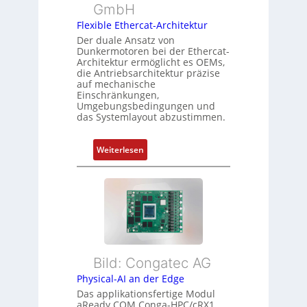
m
GmbH
r
r
e
t
Flexible Ethercat-Architektur
w
s
y
a
Der duale Ansatz von
s
Dunkermotoren bei der Ethercat-
p
c
Architektur ermöglicht es OEMs,
u
s
h
die Antriebsarchitektur präzise
n
o
u
auf mechanische
g
r
Einschränkungen,
n
Umgebungsbedingungen und
u
g
g
das Systemlayout abzustimmen.
n
t
d
f
:
Z
Weiterlesen
ü
F
u
r
l
s
m
e
t
e
x
a
h
i
n
r
b
d
L
l
s
e
Bild: Congatec AG
e
ü
i
Physical-AI an der Edge
E
b
s
Das applikationsfertige Modul
t
e
t
aReady.COM Conga-HPC/cRX1