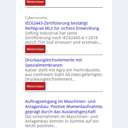
:
Weiterlesen
-
r
M
I
E
o
n
d
Cybersecurity
b
d
g
IEC62443-Zertifizierung bestätigt
i
u
e
Reifegrad ML3 für sichere Entwicklung
l
s
Softing Industrial hat seine
f
t
Zertifizierung nach IEC62443-4-1:2018
u
r
durch TÜV Süd erneuert und erstmals…
n
i
:
Weiterlesen
k
e
I
m
-
Druckausgleichselemente mit
E
o
P
Spezialmembranen
C
d
C
Kaiser stellt mit Agro ein hochrobustes,
6
u
l
aus rostfreiem Stahl A4 (V4A) gefertigtes
2
l
ä
Druckausgleichselement…
4
e
s
:
Weiterlesen
4
b
s
D
3
r
t
r
-
i
s
Auftragseingang im Maschinen- und
u
Z
n
i
Anlagenbau: Positive Momentaufnahme,
c
e
g
c
geprägt durch das Auslandsgeschäft
k
r
e
h
Die Unternehmen im Maschinen- und
a
t
Anlagenbau können in Summe auf ein
n
f
u
i
leicht positives…
4
l