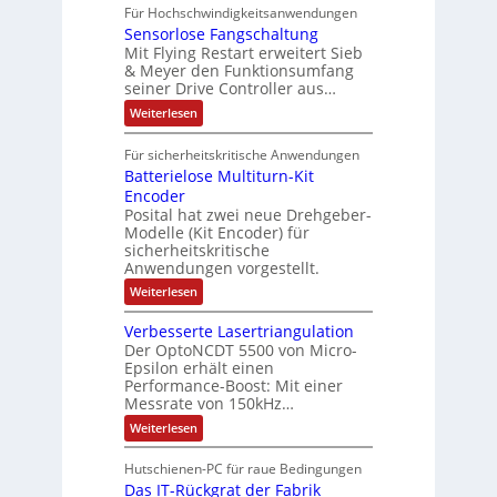
P
A
f
Für Hochschwindigkeitsanwendungen
a
u
C
b
u
n
t
Sensorlose Fangschaltung
-
n
e
d
t
N
Mit Flying Restart erweitert Sieb
d
i
4
e
o
& Meyer den Funktionsumfang
0
i
t
t
seiner Drive Controller aus…
m
A
z
e
s
t
a
:
Weiterlesen
r
k
e
S
t
i
t
e
r
i
Für sicherheitskritische Anwendungen
l
n
ä
e
Batterielose Multiturn-Kit
o
s
f
r
o
Encoder
n
h
r
t
Posital hat zwei neue Drehgeber-
g
ä
l
e
Modelle (Kit Encoder) für
l
o
e
sicherheitskritische
t
s
w
S
Anwendungen vorgestellt.
e
ä
c
F
:
Weiterlesen
h
a
h
B
u
n
l
a
t
g
Verbesserte Lasertriangulation
t
t
z
s
Der OptoNCDT 5500 von Micro-
t
l
c
Epsilon erhält einen
e
a
h
Performance-Boost: Mit einer
r
c
a
i
Messrate von 150kHz…
k
l
e
b
t
:
Weiterlesen
l
e
u
V
o
s
n
e
s
c
Hutschienen-PC für raue Bedingungen
g
r
e
h
Das IT-Rückgrat der Fabrik
b
M