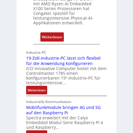
h
r
u
mit AMD Ryzen AI Embedded
e
w
n
X100 Series Prozessoren hat
r
Congatec speziell für
a
g
leistungsintensive Physical-AI-
c
c
Applikationen entwickelt.
a
h
t
u
:
Weiterlesen
-
n
P
A
g
h
r
Industrie-PC
y
c
19-Zoll-Industrie-PC lässt sich flexibel
s
h
für die Anwendung konfigurieren
i
ICO Innovative Computer bietet mit dem
i
Controlmaster 1785 einen
c
t
konfigurierbaren 19“-Industrie-PC für
a
e
leistungsintensive…
l
k
:
Weiterlesen
-
t
1
A
u
9
Industrielle Kommunikation
I
r
-
Mobilfunkmodule bringen 4G und 5G
a
auf den Raspberry Pi
Z
Spectra erweitert mit der Calyx
n
o
Embedded Modul Serie Raspberry Pi 4
l
d
und Raspberry…
l
e