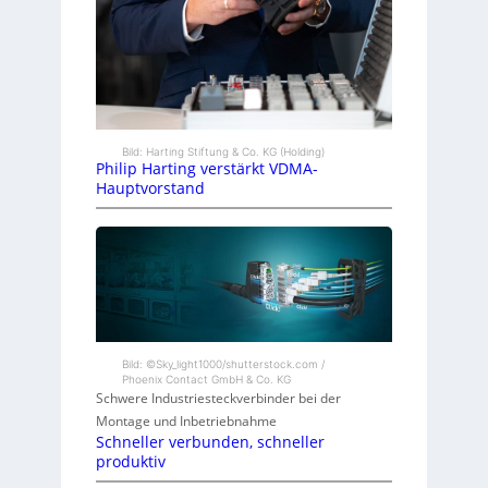
Bild: Harting Stiftung & Co. KG (Holding)
Philip Harting verstärkt VDMA-
Hauptvorstand
Bild: ©Sky_light1000/shutterstock.com /
Phoenix Contact GmbH & Co. KG
Schwere Industriesteckverbinder bei der
Montage und Inbetriebnahme
Schneller verbunden, schneller
produktiv