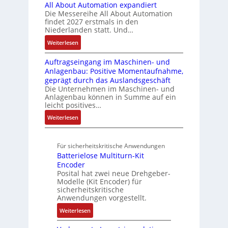
e
All About Automation expandiert
i
R
t
t
n
o
S
Die Messereihe All About Automation
s
e
e
S
d
n
findet 2027 erstmals in den
t
2
i
m
t
v
s
Niederlanden statt. Und…
e
0
f
e
r
o
ü
u
:
Weiterlesen
3
e
u
n
b
e
A
6
g
k
A
r
Auftragseingang im Maschinen- und
e
l
f
r
t
G
Anlagenbau: Positive Momentaufnahme,
u
l
r
e
a
u
V
geprägt durch das Auslandsgeschäft
n
A
h
w
d
r
u
Die Unternehmen im Maschinen- und
g
b
l
M
a
Anlagenbau können in Summe auf ein
n
o
e
L
c
leicht positives…
d
u
n
3
h
R
:
Weiterlesen
t
4
f
o
u
A
A
,
ü
b
n
u
u
3
r
o
Für sicherheitskritische Anwendungen
f
g
t
M
s
t
Batterielose Multiturn-Kit
t
o
i
i
i
Encoder
r
m
l
c
Posital hat zwei neue Drehgeber-
k
a
a
l
h
Modelle (Kit Encoder) für
g
t
i
sicherheitskritische
e
s
i
Anwendungen vorgestellt.
o
r
e
o
n
e
:
Weiterlesen
i
n
e
E
B
n
e
n
n