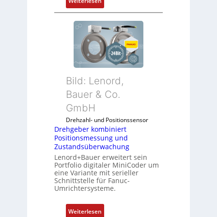
:
Weiterlesen
e
d
D
n
i
r
4
e
e
G
A
h
u
n
g
n
w
e
d
e
b
5
n
Bild: Lenord,
e
G
d
r
Bauer & Co.
a
u
k
u
GmbH
n
o
f
g
Drehzahl- und Positionssensor
m
d
k
Drehgeber kombiniert
b
e
o
Positionsmessung und
i
n
Zustandsüberwachung
n
n
R
Lenord+Bauer erweitert sein
f
i
Portfolio digitaler MiniCoder um
a
i
eine Variante mit serieller
e
s
g
Schnittstelle für Fanuc-
r
p
Umrichtersysteme.
u
t
b
r
P
e
i
:
Weiterlesen
o