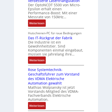
Verbesserte Lasertriangulation
a
g
x
A
Der OptoNCDT 5500 von Micro-
t
t
a
p
Epsilon erhält einen
r
w
t
n
Performance-Boost: Mit einer
a
b
i
e
Messrate von 150kHz…
g
n
e
c
r
i
d
:
Weiterlesen
i
k
i
m
i
V
t
l
e
M
e
e
s
Hutschienen-PC für raue Bedingungen
u
l
a
r
r
Das IT-Rückgrat der Fabrik
k
n
o
s
Die Industrie ist ein
t
b
r
g
s
c
Gewohnheitstier. Sind
e
ä
e
Komponenten einmal eingebaut,
h
s
f
M
müssen sie jahrelang ihre…
i
s
t
u
n
:
Weiterlesen
e
e
l
e
D
r
t
n
Rose Systemtechnik-
a
t
i
Geschäftsführer zum Vorstand
-
s
e
t
des VDMA Elektrische
u
I
L
u
Automation gewählt
n
T
a
r
Mathias Wolpiansky ist jetzt
d
-
s
n
Vorstands-Mitglied des VDMA-
A
R
e
Fachverbands Elektrische
-
n
ü
r
Automation.
K
l
c
t
i
:
Weiterlesen
a
k
r
t
R
g