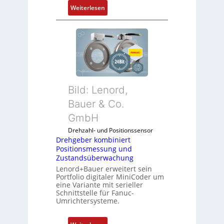
n
:
Weiterlesen
C
e
M
l
n
o
ä
b
s
i
s
l
t
f
s
u
i
Bild: Lenord,
n
c
k
Bauer & Co.
h
m
f
GmbH
o
l
Drehzahl- und Positionssensor
d
e
Drehgeber kombiniert
u
x
Positionsmessung und
l
i
Zustandsüberwachung
e
b
Lenord+Bauer erweitert sein
b
e
Portfolio digitaler MiniCoder um
eine Variante mit serieller
r
l
Schnittstelle für Fanuc-
i
f
Umrichtersysteme.
n
ü
g
r