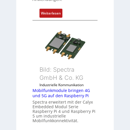
m
e
:
Weiterlesen
n
1
t
9
e
-
m
Z
i
o
t
l
S
l
p
-
e
I
Bild: Spectra
z
n
i
GmbH & Co. KG
d
a
Industrielle Kommunikation
u
l
Mobilfunkmodule bringen 4G
s
m
und 5G auf den Raspberry Pi
t
e
Spectra erweitert mit der Calyx
r
m
Embedded Modul Serie
i
Raspberry Pi 4 und Raspberry Pi
b
5 um industrielle
e
r
Mobilfunkkonnektivität.
-
a
P