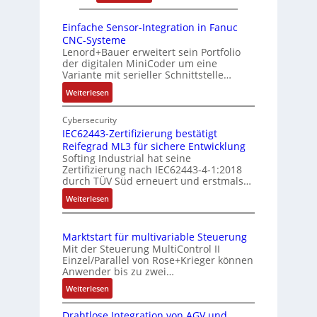
r
e
D
s
r
r
r
i
Einfache Sensor-Integration in Fanuc
y
e
e
CNC-Systeme
t
P
n
h
Lenord+Bauer erweitert sein Portfolio
i
i
der digitalen MiniCoder um eine
g
o
Variante mit serieller Schnittstelle…
e
n
:
Weiterlesen
b
s
E
e
m
i
Cybersecurity
r
e
n
IEC62443-Zertifizierung bestätigt
k
s
Reifegrad ML3 für sichere Entwicklung
f
o
Softing Industrial hat seine
s
a
Zertifizierung nach IEC62443-4-1:2018
m
c
u
durch TÜV Süd erneuert und erstmals…
b
h
n
:
Weiterlesen
i
e
g
I
S
n
u
E
e
i
n
Marktstart für multivariable Steuerung
C
n
e
Mit der Steuerung MultiControl II
d
6
s
r
Einzel/Parallel von Rose+Krieger können
Z
2
o
Anwender bis zu zwei…
t
u
4
r
P
:
Weiterlesen
4
s
-
M
o
3
I
t
Drahtlose Integration von AGV und
a