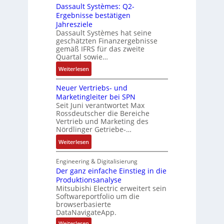
g
i
Dassault Systèmes: Q2-
E
o
e
r
a
Ergebnisse bestätigen
n
s
n
a
n
Jahresziele
c
e
b
t
g
Dassault Systèmes hat seine
o
S
a
d
geschätzten Finanzergebnisse
u
d
y
u
gemäß IFRS für das zweite
e
l
e
s
Quartal sowie…
:
r
a
r
t
P
F
:
t
Weiterlesen
e
o
a
D
i
m
s
b
Neuer Vertriebs- und
a
o
t
i
r
Marketingleiter bei SPN
s
n
e
t
Seit Juni verantwortet Max
i
s
c
Rossdeutscher die Bereiche
i
k
a
h
Vertrieb und Marketing des
v
u
Nördlinger Getriebe-…
n
e
l
i
:
Weiterlesen
M
t
k
N
o
S
-
e
m
Engineering & Digitalisierung
y
G
u
Der ganz einfache Einstieg in die
e
s
e
Produktionsanalyse
e
n
t
s
Mitsubishi Electric erweitert sein
r
t
è
Softwareportfolio um die
c
V
a
m
browserbasierte
h
e
u
e
DataNavigateApp.
ä
r
f
s
:
Weiterlesen