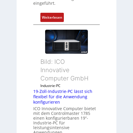
eingeführt.
:
Weiterlesen
D
r
u
c
k
a
Bild: ICO
u
s
Innovative
g
Computer GmbH
l
e
Industrie-PC
19-Zoll-Industrie-PC lässt sich
i
flexibel für die Anwendung
c
konfigurieren
h
ICO Innovative Computer bietet
s
mit dem Controlmaster 1785
e
einen konfigurierbaren 19“-
Industrie-PC für
l
leistungsintensive
e
Anwendungen.