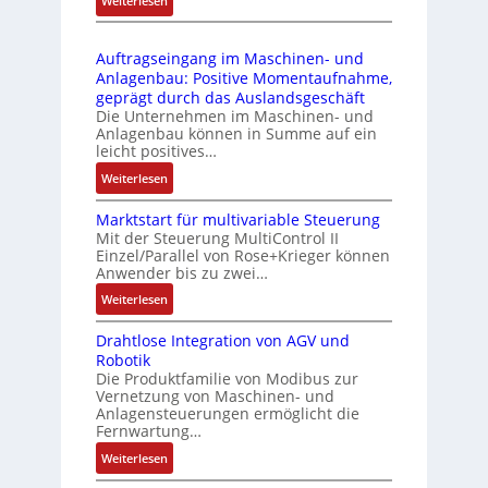
Weiterlesen
4
b
s
D
3
r
t
r
-
i
s
Auftragseingang im Maschinen- und
u
Z
n
i
Anlagenbau: Positive Momentaufnahme,
c
e
g
c
geprägt durch das Auslandsgeschäft
k
r
e
h
Die Unternehmen im Maschinen- und
a
t
Anlagenbau können in Summe auf ein
n
f
u
i
leicht positives…
4
l
s
f
G
e
:
Weiterlesen
g
i
u
x
A
l
z
n
i
Marktstart für multivariable Steuerung
u
e
i
Mit der Steuerung MultiControl II
d
b
f
i
e
Einzel/Parallel von Rose+Krieger können
5
e
t
c
Anwender bis zu zwei…
r
G
l
r
h
u
a
:
Weiterlesen
f
a
s
n
u
M
ü
g
e
g
Drahtlose Integration von AGV und
f
a
r
s
l
b
Robotik
d
r
d
e
e
e
Die Produktfamilie von Modibus zur
e
k
i
i
m
Vernetzung von Maschinen- und
s
n
t
e
n
Anlagensteuerungen ermöglicht die
e
t
R
s
A
g
Fernwartung…
n
ä
a
t
n
a
t
:
Weiterlesen
t
s
a
w
n
e
D
i
p
r
e
g