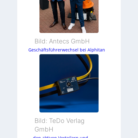
Bild: Antecs GmbH
Geschäftsführerwechsel bei Alphitan
Bild: TeDo Verlag
GmbH
… den aktiven Verteilern und