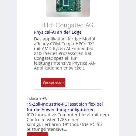
x
a
h
i
n
r
b
d
L
l
s
e
Bild: Congatec AG
e
ü
i
Physical-AI an der Edge
E
b
s
Das applikationsfertige Modul
t
e
t
aReady.COM Conga-HPC/cRX1
h
r
u
mit AMD Ryzen AI Embedded
e
w
n
X100 Series Prozessoren hat
r
Congatec speziell für
a
g
leistungsintensive Physical-AI-
c
c
Applikationen entwickelt.
a
h
t
u
:
Weiterlesen
-
n
P
A
g
h
r
Industrie-PC
y
c
19-Zoll-Industrie-PC lässt sich flexibel
s
h
für die Anwendung konfigurieren
i
ICO Innovative Computer bietet mit dem
i
Controlmaster 1785 einen
c
t
konfigurierbaren 19“-Industrie-PC für
a
e
leistungsintensive…
l
k