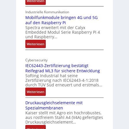
:
Weiterlesen
-
t
1
A
u
9
Industrielle Kommunikation
I
r
-
Mobilfunkmodule bringen 4G und 5G
a
auf den Raspberry Pi
Z
Spectra erweitert mit der Calyx
n
o
Embedded Modul Serie Raspberry Pi 4
l
d
und Raspberry…
l
e
:
Weiterlesen
-
r
M
I
E
o
n
d
Cybersecurity
b
d
g
IEC62443-Zertifizierung bestätigt
i
u
e
Reifegrad ML3 für sichere Entwicklung
l
s
Softing Industrial hat seine
f
t
Zertifizierung nach IEC62443-4-1:2018
u
r
durch TÜV Süd erneuert und erstmals…
n
i
:
Weiterlesen
k
e
I
m
-
Druckausgleichselemente mit
E
o
P
Spezialmembranen
C
d
C
Kaiser stellt mit Agro ein hochrobustes,
6
u
l
aus rostfreiem Stahl A4 (V4A) gefertigtes
2
l
ä
Druckausgleichselement…
4
e
s
: