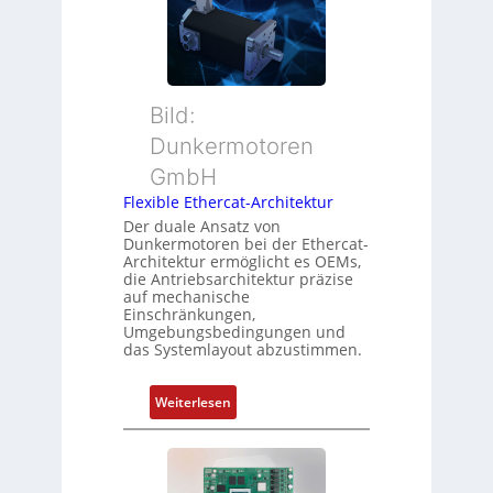
s
e
a
i
r
n
t
M
d
i
u
s
o
t
ü
Bild:
n
t
b
Dunkermotoren
s
e
e
m
GmbH
r
r
e
t
Flexible Ethercat-Architektur
w
s
y
a
Der duale Ansatz von
s
Dunkermotoren bei der Ethercat-
p
c
Architektur ermöglicht es OEMs,
u
s
h
die Antriebsarchitektur präzise
n
o
u
auf mechanische
g
r
Einschränkungen,
n
Umgebungsbedingungen und
u
g
g
das Systemlayout abzustimmen.
n
t
d
f
:
Z
Weiterlesen
ü
F
u
r
l
s
m
e
t
e