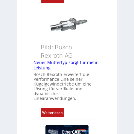
o
D
s
r
i
e
t
h
i
g
o
e
n
b
s
Bild: Bosch
e
m
Rexroth AG
r
e
k
Neuer Muttertyp sorgt für mehr
s
Leistung
o
s
m
Bosch Rexroth erweitert die
u
Performance Line seiner
b
n
Kugelgewindetriebe um eine
i
g
Lösung für vertikale und
n
dynamische
u
Linearanwendungen.
i
n
e
d
r
:
Weiterlesen
Z
t
N
u
P
e
s
o
u
t