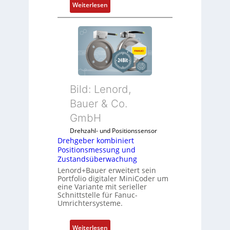
:
Weiterlesen
D
r
e
h
g
e
b
Bild: Lenord,
e
r
Bauer & Co.
k
GmbH
o
Drehzahl- und Positionssensor
m
Drehgeber kombiniert
b
Positionsmessung und
i
Zustandsüberwachung
n
Lenord+Bauer erweitert sein
i
Portfolio digitaler MiniCoder um
eine Variante mit serieller
e
Schnittstelle für Fanuc-
r
Umrichtersysteme.
t
P
:
Weiterlesen