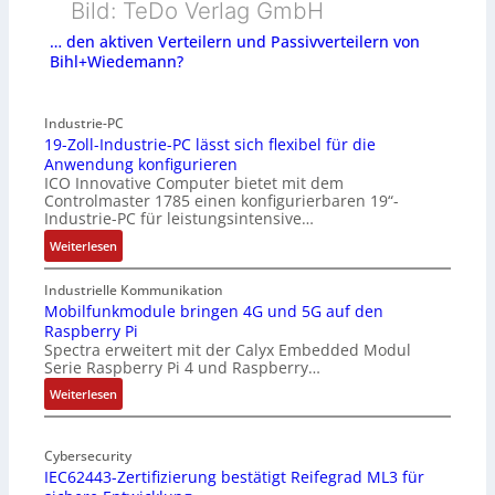
Bild: TeDo Verlag GmbH
… den aktiven Verteilern und Passivverteilern von
Bihl+Wiedemann?
Industrie-PC
19-Zoll-Industrie-PC lässt sich flexibel für die
Anwendung konfigurieren
ICO Innovative Computer bietet mit dem
Controlmaster 1785 einen konfigurierbaren 19“-
Industrie-PC für leistungsintensive…
:
Weiterlesen
1
9
Industrielle Kommunikation
-
Mobilfunkmodule bringen 4G und 5G auf den
Raspberry Pi
Z
Spectra erweitert mit der Calyx Embedded Modul
o
Serie Raspberry Pi 4 und Raspberry…
l
l
:
Weiterlesen
-
M
I
o
n
Cybersecurity
b
IEC62443-Zertifizierung bestätigt Reifegrad ML3 für
d
i