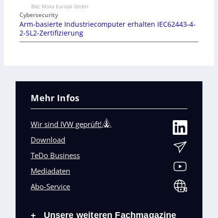
Bild: Moxa Europe GmbH
Cybersecurity
Arm-basierte Industriecomputer erhalten IEC62443-4-
2-SL2-Zertifizierung
Mehr Infos
Wir sind IVW geprüft!
Download
TeDo Business
Mediadaten
Abo-Service
Unsere weiteren Fachmagazine
+