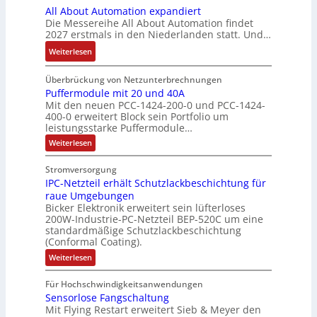
r
ü
All About Automation expandiert
S
i
h
t
n
g
h
Die Messereihe All About Automation findet
y
s
t
a
d
e
r
2027 erstmals in den Niederlanden statt. Und…
s
2
S
u
M
b
e
t
0
:
Weiterlesen
t
f
a
n
r
e
3
A
r
n
r
i
z
m
6
l
Überbrückung von Netzunterbrechnungen
u
a
k
s
u
e
f
l
Puffermodule mit 20 und 40A
k
h
e
s
m
Mit den neuen PCC-1424-200-0 und PCC-1424-
e
A
t
m
t
e
V
400-0 erweitert Block sein Portfolio um
h
b
u
e
i
b
o
leistungsstarke Puffermodule…
l
o
r
,
n
e
r
:
Weiterlesen
e
u
g
g
s
s
P
n
t
e
l
u
t
t
Stromversorgung
4
A
f
p
e
ä
a
IPC-Netzteil erhält Schutzlackbeschichtung für
f
,
u
r
i
t
e
n
raue Umgebungen
3
t
ä
t
r
i
d
Bicker Elektronik erweitert sein lüfterloses
m
M
o
g
e
g
200W-Industrie-PC-Netzteil BEP-520C um eine
d
o
i
m
t
r
standardmäßige Schutzlackbeschichtung
e
d
e
l
a
(Conformal Coating).
u
d
b
n
s
l
l
t
u
e
:
J
Weiterlesen
V
e
i
i
I
r
i
a
m
D
P
o
o
i
c
S
Für Hochschwindigkeitsanwendungen
h
C
M
t
n
n
h
P
Sensorlose Fangschaltung
-
r
A
2
e
N
e
Mit Flying Restart erweitert Sieb & Meyer den
d
N
0
e
E
e