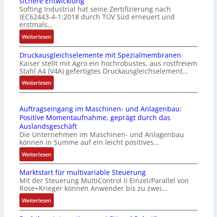
sichere Entwicklung
u
l
Softing Industrial hat seine Zertifizierung nach
s
f
IEC62443-4-1:2018 durch TÜV Süd erneuert und
t
u
erstmals…
r
n
:
Weiterlesen
i
k
I
e
m
Druckausgleichselemente mit Spezialmembranen
E
-
o
Kaiser stellt mit Agro ein hochrobustes, aus rostfreiem
C
P
d
Stahl A4 (V4A) gefertigtes Druckausgleichselement…
6
C
u
2
:
Weiterlesen
l
l
4
D
ä
e
4
r
s
b
Auftragseingang im Maschinen- und Anlagenbau:
3
u
s
r
Positive Momentaufnahme, geprägt durch das
-
c
t
i
Auslandsgeschäft
Z
k
s
n
Die Unternehmen im Maschinen- und Anlagenbau
e
a
i
g
können in Summe auf ein leicht positives…
r
u
c
e
:
Weiterlesen
t
s
h
n
A
i
g
f
4
Marktstart für multivariable Steuerung
u
f
l
l
G
Mit der Steuerung MultiControl II Einzel/Parallel von
f
i
e
e
u
Rose+Krieger können Anwender bis zu zwei…
t
z
i
x
n
r
:
Weiterlesen
i
c
i
d
a
M
e
h
b
5