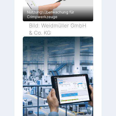
Nutzungsüberwachung für
Crimpwerkzeuge
Bild: Weidmüller GmbH
& Co. KG