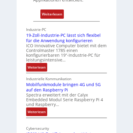
a
h
t
u
:
Weiterlesen
-
n
P
A
g
h
r
Industrie-PC
y
c
19-Zoll-Industrie-PC lässt sich flexibel
s
h
für die Anwendung konfigurieren
i
ICO Innovative Computer bietet mit dem
i
Controlmaster 1785 einen
c
t
konfigurierbaren 19“-Industrie-PC für
a
e
leistungsintensive…
l
k
:
Weiterlesen
-
t
1
A
u
9
Industrielle Kommunikation
I
r
-
Mobilfunkmodule bringen 4G und 5G
a
auf den Raspberry Pi
Z
Spectra erweitert mit der Calyx
n
o
Embedded Modul Serie Raspberry Pi 4
l
d
und Raspberry…
l
e
:
Weiterlesen
-
r
M
I
E
o
n
d
Cybersecurity
b
d
g