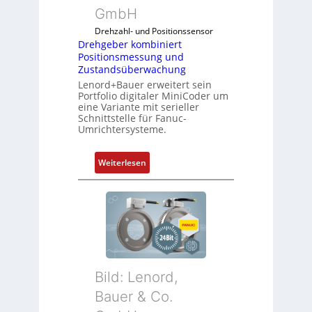
GmbH
Drehzahl- und Positionssensor
Drehgeber kombiniert
Positionsmessung und
Zustandsüberwachung
Lenord+Bauer erweitert sein
Portfolio digitaler MiniCoder um
eine Variante mit serieller
Schnittstelle für Fanuc-
Umrichtersysteme.
:
Weiterlesen
D
r
e
h
g
e
b
Bild: Lenord,
e
r
Bauer & Co.
k