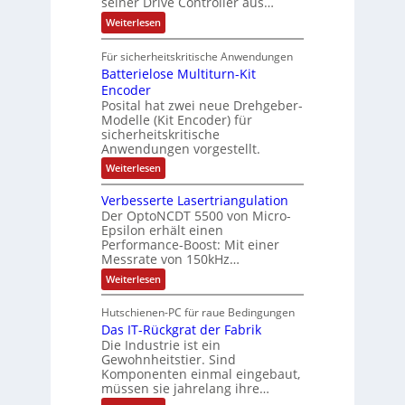
seiner Drive Controller aus…
m
A
z
e
s
t
a
:
Weiterlesen
r
k
e
S
t
i
t
e
r
i
Für sicherheitskritische Anwendungen
l
n
ä
e
Batterielose Multiturn-Kit
o
s
f
r
o
Encoder
n
h
r
t
Posital hat zwei neue Drehgeber-
g
ä
l
e
Modelle (Kit Encoder) für
l
o
e
sicherheitskritische
t
s
w
S
Anwendungen vorgestellt.
e
ä
c
F
:
Weiterlesen
h
a
h
B
u
n
l
a
t
g
Verbesserte Lasertriangulation
t
t
z
s
Der OptoNCDT 5500 von Micro-
t
l
c
Epsilon erhält einen
e
a
h
Performance-Boost: Mit einer
r
c
a
i
Messrate von 150kHz…
k
l
e
b
t
:
Weiterlesen
l
e
u
V
o
s
n
e
s
c
Hutschienen-PC für raue Bedingungen
g
r
e
h
Das IT-Rückgrat der Fabrik
b
M
i
e
Die Industrie ist ein
u
c
s
l
Gewohnheitstier. Sind
h
s
t
Komponenten einmal eingebaut,
t
e
i
müssen sie jahrelang ihre…
u
r
t
n
t