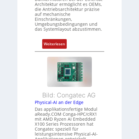
c
Architektur ermöglicht es OEMs,
u
s
h
die Antriebsarchitektur präzise
n
o
u
auf mechanische
g
r
Einschränkungen,
n
Umgebungsbedingungen und
u
g
g
das Systemlayout abzustimmen.
n
t
d
f
:
Z
Weiterlesen
ü
F
u
r
l
s
m
e
t
e
x
a
h
i
n
r
b
d
L
l
s
e
Bild: Congatec AG
e
ü
i
Physical-AI an der Edge
E
b
s
Das applikationsfertige Modul
t
e
t
aReady.COM Conga-HPC/cRX1
h
r
u
mit AMD Ryzen AI Embedded
e
w
n
X100 Series Prozessoren hat
r
Congatec speziell für
a
g
leistungsintensive Physical-AI-
c
c
Applikationen entwickelt.