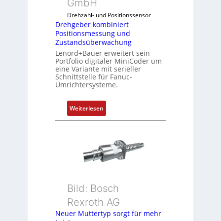
GmbH
o
Drehzahl- und Positionssensor
m
Drehgeber kombiniert
b
Positionsmessung und
i
Zustandsüberwachung
n
Lenord+Bauer erweitert sein
i
Portfolio digitaler MiniCoder um
eine Variante mit serieller
e
Schnittstelle für Fanuc-
r
Umrichtersysteme.
t
P
:
Weiterlesen
o
D
s
r
i
e
t
h
i
g
o
e
n
b
s
Bild: Bosch
e
m
Rexroth AG
r
e
k
Neuer Muttertyp sorgt für mehr
s