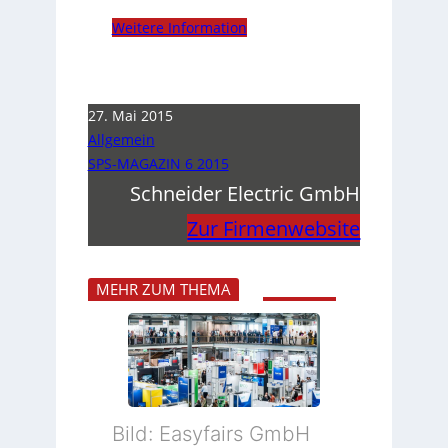
Weitere Information
27. Mai 2015
Allgemein
SPS-MAGAZIN 6 2015
Schneider Electric GmbH
Zur Firmenwebsite
MEHR ZUM THEMA
Bild: Easyfairs GmbH