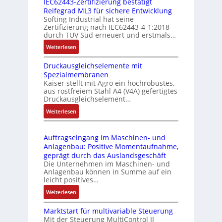
IEC62443-Zertifizierung bestätigt
i
u
e
Reifegrad ML3 für sichere Entwicklung
l
s
Softing Industrial hat seine
f
t
Zertifizierung nach IEC62443-4-1:2018
u
r
durch TÜV Süd erneuert und erstmals…
n
i
:
Weiterlesen
k
e
I
m
-
Druckausgleichselemente mit
E
o
P
Spezialmembranen
C
d
C
Kaiser stellt mit Agro ein hochrobustes,
6
u
l
aus rostfreiem Stahl A4 (V4A) gefertigtes
2
l
ä
Druckausgleichselement…
4
e
s
:
Weiterlesen
4
b
s
D
3
r
t
r
-
i
s
Auftragseingang im Maschinen- und
u
Z
n
i
Anlagenbau: Positive Momentaufnahme,
c
e
g
c
geprägt durch das Auslandsgeschäft
k
r
e
h
Die Unternehmen im Maschinen- und
a
t
Anlagenbau können in Summe auf ein
n
f
u
i
leicht positives…
4
l
s
f
G
e
:
Weiterlesen
g
i
u
x
A
l
z
n
i
Marktstart für multivariable Steuerung
u
e
i
Mit der Steuerung MultiControl II
d
b
f