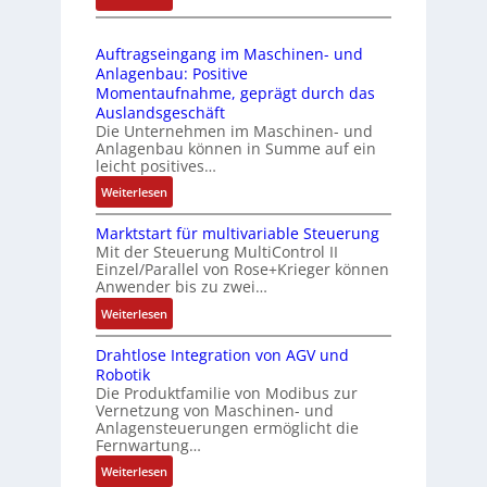
b
s
D
3
r
t
r
-
i
s
Auftragseingang im Maschinen- und
u
Z
n
i
Anlagenbau: Positive
c
e
g
c
Momentaufnahme, geprägt durch das
k
r
e
h
Auslandsgeschäft
a
t
n
Die Unternehmen im Maschinen- und
f
u
i
Anlagenbau können in Summe auf ein
4
l
s
f
leicht positives…
G
e
g
i
u
x
:
Weiterlesen
l
z
n
i
A
e
i
d
Marktstart für multivariable Steuerung
b
u
i
e
Mit der Steuerung MultiControl II
5
e
f
c
r
Einzel/Parallel von Rose+Krieger können
G
l
t
h
Anwender bis zu zwei…
u
a
f
r
s
n
:
u
Weiterlesen
ü
a
e
g
M
f
r
g
l
b
Drahtlose Integration von AGV und
a
d
d
s
e
e
Robotik
r
e
i
e
m
Die Produktfamilie von Modibus zur
s
k
n
e
i
e
Vernetzung von Maschinen- und
t
t
R
A
n
Anlagensteuerungen ermöglicht die
n
ä
s
a
n
g
Fernwartung…
t
t
t
s
w
a
e
:
Weiterlesen
i
a
p
e
n