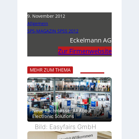
9. November 2012
Allgemein
SPS-MAGAZIN SPSS 2012
Eckelmann AG
Zur Firmenwebsite
MEHR ZUM THEMA
Neue Fachmesse: All About
Electronic Solutions
Bild: Easyfairs GmbH