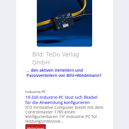
Bild: TeDo Verlag
GmbH
… den aktiven Verteilern und
Passivverteilern von Bihl+Wiedemann?
Industrie-PC
19-Zoll-Industrie-PC lässt sich flexibel
für die Anwendung konfigurieren
ICO Innovative Computer bietet mit dem
Controlmaster 1785 einen
konfigurierbaren 19“-Industrie-PC für
leistungsintensive…
:
Weiterlesen