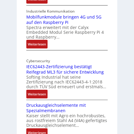
1
9
Industrielle Kommunikation
-
Mobilfunkmodule bringen 4G und 5G
auf den Raspberry Pi
Z
Spectra erweitert mit der Calyx
o
Embedded Modul Serie Raspberry Pi 4
l
und Raspberry…
l
:
Weiterlesen
-
M
I
o
n
Cybersecurity
b
d
IEC62443-Zertifizierung bestätigt
i
u
Reifegrad ML3 für sichere Entwicklung
l
s
Softing Industrial hat seine
f
t
Zertifizierung nach IEC62443-4-1:2018
u
r
durch TÜV Süd erneuert und erstmals…
n
i
:
Weiterlesen
k
e
I
m
-
Druckausgleichselemente mit
E
o
P
Spezialmembranen
C
d
C
Kaiser stellt mit Agro ein hochrobustes,
6
u
l
aus rostfreiem Stahl A4 (V4A) gefertigtes
2
l
ä
Druckausgleichselement…
4
e
s
:
Weiterlesen
4