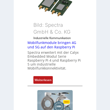
o
t
l
S
l
p
-
e
I
Bild: Spectra
z
n
i
GmbH & Co. KG
d
a
Industrielle Kommunikation
u
l
Mobilfunkmodule bringen 4G
s
m
und 5G auf den Raspberry Pi
t
e
Spectra erweitert mit der Calyx
r
m
Embedded Modul Serie
i
Raspberry Pi 4 und Raspberry Pi
b
5 um industrielle
e
r
Mobilfunkkonnektivität.
-
a
P
n
:
Weiterlesen
C
e
M
l
n
o
ä
b
s
i
s
l
t