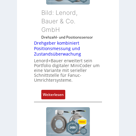
f
s
u
i
Bild: Lenord,
n
c
k
Bauer & Co.
h
m
f
GmbH
o
l
Drehzahl- und Positionssensor
d
e
Drehgeber kombiniert
u
x
Positionsmessung und
l
i
Zustandsüberwachung
e
b
Lenord+Bauer erweitert sein
b
e
Portfolio digitaler MiniCoder um
eine Variante mit serieller
r
l
Schnittstelle für Fanuc-
i
f
Umrichtersysteme.
n
ü
g
r
:
Weiterlesen
e
d
D
n
i
r
4
e
e
G
A
h
u
n
g
n
w
e
d
e