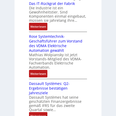
a
r
r
Das IT-Rückgrat der Fabrik
k
n
o
s
Die Industrie ist ein
t
b
r
g
s
c
Gewohnheitstier. Sind
e
ä
e
Komponenten einmal eingebaut,
h
s
f
M
müssen sie jahrelang ihre…
i
s
t
u
n
:
Weiterlesen
e
e
l
e
D
r
t
n
Rose Systemtechnik-
a
t
i
Geschäftsführer zum Vorstand
-
s
e
t
des VDMA Elektrische
u
I
L
u
Automation gewählt
n
T
a
r
Mathias Wolpiansky ist jetzt
d
-
s
n
Vorstands-Mitglied des VDMA-
A
R
e
Fachverbands Elektrische
-
n
ü
r
Automation.
K
l
c
t
i
:
Weiterlesen
a
k
r
t
R
g
g
i
Dassault Systèmes: Q2-
E
o
e
r
a
Ergebnisse bestätigen
n
s
n
a
n
Jahresziele
c
e
b
t
g
Dassault Systèmes hat seine
o
S
a
d
geschätzten Finanzergebnisse
u
d
y
u
gemäß IFRS für das zweite
e
l
e
s
Quartal sowie…
:
r
a
r
t
P
F
:
t
Weiterlesen