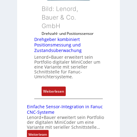
b
5
n
Bild: Lenord,
e
G
d
r
Bauer & Co.
a
u
k
u
GmbH
n
o
f
g
Drehzahl- und Positionssensor
m
d
k
Drehgeber kombiniert
b
e
o
Positionsmessung und
i
n
Zustandsüberwachung
n
n
R
Lenord+Bauer erweitert sein
f
i
Portfolio digitaler MiniCoder um
a
i
eine Variante mit serieller
e
s
g
Schnittstelle für Fanuc-
r
p
Umrichtersysteme.
u
t
b
r
P
e
i
:
Weiterlesen
o
r
e
D
s
r
r
r
i
Einfache Sensor-Integration in Fanuc
y
e
e
CNC-Systeme
t
P
n
h
Lenord+Bauer erweitert sein Portfolio
i
i
der digitalen MiniCoder um eine
g
o
Variante mit serieller Schnittstelle…
e
n
:
Weiterlesen
b