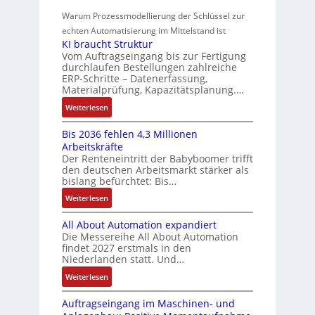
r
m
t
r
z
o
Warum Prozessmodellierung der Schlüssel zur
a
f
e
i
w
n
h
echten Automatisierung im Mittelstand ist
ü
s
e
i
a
KI braucht Struktur
t
r
s
r
n
Vom Auftragseingang bis zur Fertigung
c
l
m
u
u
durchlaufen Bestellungen zahlreiche
F
o
h
u
ERP-Schritte – Datenerfassung,
n
a
n
s
u
l
Materialprüfung, Kapazitätsplanung.…
g
n
g
e
n
t
b
u
:
Weiterlesen
I
u
i
g
e
c
K
n
n
v
s
Bis 2036 fehlen 4,3 Millionen
C
I
t
d
a
Arbeitskräfte
t
N
b
e
Z
r
Der Renteneintritt der Babyboomer trifft
ä
C
r
g
i
den deutschen Arbeitsmarkt stärker als
u
t
-
a
r
bislang befürchtet: Bis…
a
s
i
S
u
a
b
:
Weiterlesen
g
t
y
c
t
l
B
t
s
a
h
i
e
All About Automation expandiert
i
R
t
t
n
o
S
Die Messereihe All About Automation
s
e
e
S
d
n
findet 2027 erstmals in den
t
2
i
m
t
v
s
Niederlanden statt. Und…
e
0
f
e
r
o
ü
u
:
Weiterlesen
3
e
u
n
b
e
A
6
g
k
A
r
Auftragseingang im Maschinen- und
e
l
f
r
t
G
u