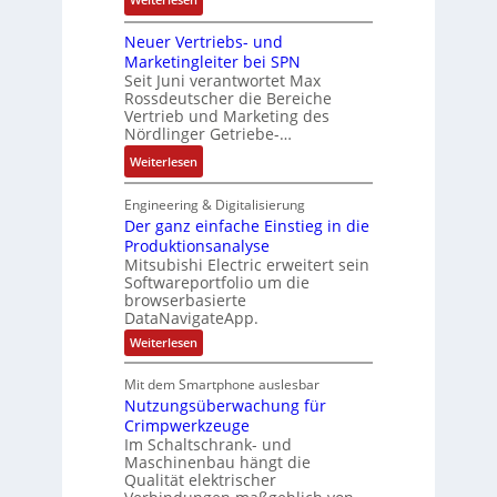
e
o
a
D
i
m
s
b
Neuer Vertriebs- und
a
o
t
i
r
Marketingleiter bei SPN
s
n
e
t
Seit Juni verantwortet Max
i
s
c
Rossdeutscher die Bereiche
i
k
a
h
Vertrieb und Marketing des
v
u
Nördlinger Getriebe-…
n
e
l
i
:
Weiterlesen
M
t
k
N
o
S
-
e
m
Engineering & Digitalisierung
y
G
u
Der ganz einfache Einstieg in die
e
s
e
Produktionsanalyse
e
n
t
s
Mitsubishi Electric erweitert sein
r
t
è
Softwareportfolio um die
c
V
a
m
browserbasierte
h
e
u
e
DataNavigateApp.
ä
r
f
s
:
Weiterlesen
f
t
n
D
:
t
r
e
a
Q
Mit dem Smartphone auslesbar
s
r
i
h
2
Nutzungsüberwachung für
g
f
e
m
a
-
Crimpwerkzeuge
ü
b
n
e
E
Im Schaltschrank- und
h
z
s
,
Maschinenbau hängt die
r
e
r
-
Qualität elektrischer
g
i
g
e
n