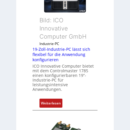
c
k
a
Bild: ICO
u
s
Innovative
g
Computer GmbH
l
e
Industrie-PC
19-Zoll-Industrie-PC lässt sich
i
flexibel für die Anwendung
c
konfigurieren
h
ICO Innovative Computer bietet
s
mit dem Controlmaster 1785
e
einen konfigurierbaren 19“-
Industrie-PC für
l
leistungsintensive
e
Anwendungen.
m
e
:
Weiterlesen
n
1
t
9
e
-
m
Z
i