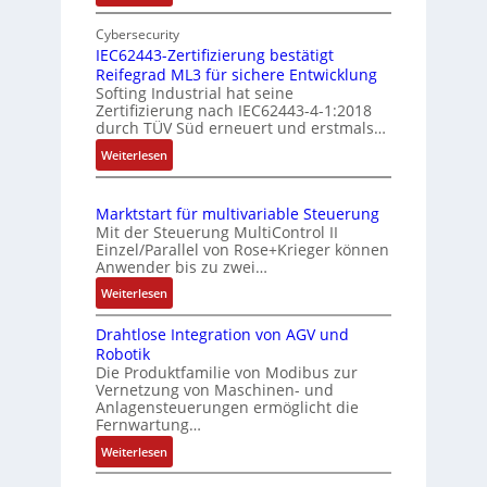
s
E
e
m
i
Cybersecurity
r
e
n
IEC62443-Zertifizierung bestätigt
k
s
Reifegrad ML3 für sichere Entwicklung
f
o
Softing Industrial hat seine
s
a
Zertifizierung nach IEC62443-4-1:2018
m
c
u
durch TÜV Süd erneuert und erstmals…
b
h
n
:
Weiterlesen
i
e
g
I
S
n
u
E
e
i
n
Marktstart für multivariable Steuerung
C
n
e
Mit der Steuerung MultiControl II
d
6
s
r
Einzel/Parallel von Rose+Krieger können
Z
2
o
Anwender bis zu zwei…
t
u
4
r
P
:
Weiterlesen
4
s
-
M
o
3
I
t
Drahtlose Integration von AGV und
a
s
-
n
a
Robotik
r
Z
i
t
n
Die Produktfamilie von Modibus zur
k
e
e
t
Vernetzung von Maschinen- und
d
t
r
g
Anlagensteuerungen ermöglicht die
i
s
s
t
Fernwartung…
r
o
ü
t
i
a
:
Weiterlesen
n
a
b
f
t
D
s
r
e
i
i