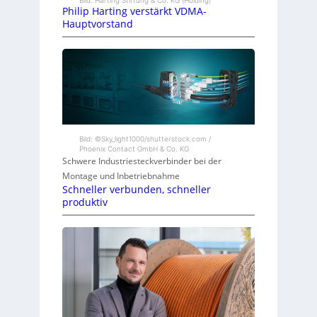
Bild: Harting Stiftung & Co. KG (Holding)
Philip Harting verstärkt VDMA-
Hauptvorstand
Bild: ©Sky_light1000/shutterstock.com /
Phoenix Contact GmbH & Co. KG
Schwere Industriesteckverbinder bei der
Montage und Inbetriebnahme
Schneller verbunden, schneller
produktiv