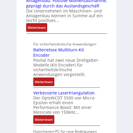
Anlagenbau: Positive Momentaufnahme,
l
r
e
a
u
V
geprägt durch das Auslandsgeschäft
n
A
h
w
d
r
u
Die Unternehmen im Maschinen- und
g
b
l
M
a
Anlagenbau können in Summe auf ein
n
o
e
L
c
leicht positives…
d
u
n
3
h
R
:
Weiterlesen
t
4
f
o
u
A
A
,
ü
b
n
u
u
3
r
o
Für sicherheitskritische Anwendungen
f
g
t
M
s
t
Batterielose Multiturn-Kit
t
o
i
i
i
Encoder
r
m
l
c
Posital hat zwei neue Drehgeber-
k
a
a
l
h
Modelle (Kit Encoder) für
g
t
i
sicherheitskritische
e
s
i
Anwendungen vorgestellt.
o
r
e
o
n
e
:
Weiterlesen
i
n
e
E
B
n
e
n
n
Verbesserte Lasertriangulation
a
g
x
A
Der OptoNCDT 5500 von Micro-
t
t
a
p
Epsilon erhält einen
r
w
t
n
Performance-Boost: Mit einer
a
b
i
e
Messrate von 150kHz…
g
n
e
c
r
i
d
:
Weiterlesen
i
k
i
m
i
V
t
l
e
M
e
e
s
Hutschienen-PC für raue Bedingungen
u
l