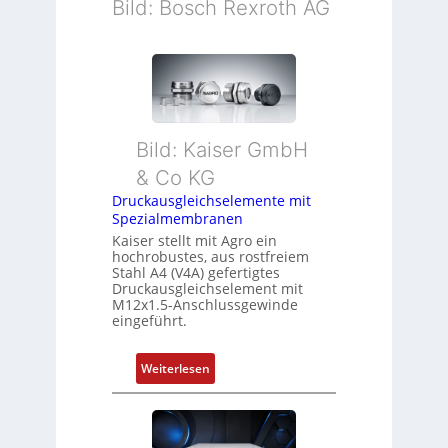
Bild: Bosch Rexroth AG
Bild: Kaiser GmbH
& Co KG
Druckausgleichselemente mit
Spezialmembranen
Kaiser stellt mit Agro ein
hochrobustes, aus rostfreiem
Stahl A4 (V4A) gefertigtes
Druckausgleichselement mit
M12x1.5-Anschlussgewinde
eingeführt.
:
Weiterlesen
D
r
u