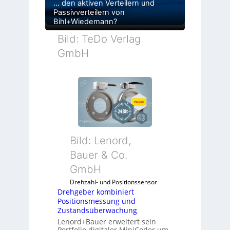
… den aktiven Verteilern und
Passivverteilern von
Bihl+Wiedemann?
Bild: TeDo Verlag
GmbH
Bild: Lenord,
Bauer & Co.
GmbH
Drehzahl- und Positionssensor
Drehgeber kombiniert
Positionsmessung und
Zustandsüberwachung
Lenord+Bauer erweitert sein
Portfolio digitaler MiniCoder um