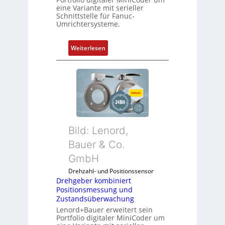
eine Variante mit serieller
Schnittstelle für Fanuc-
Umrichtersysteme.
:
Weiterlesen
D
r
e
h
g
e
b
Bild: Lenord,
e
r
Bauer & Co.
k
GmbH
o
Drehzahl- und Positionssensor
m
Drehgeber kombiniert
b
Positionsmessung und
i
Zustandsüberwachung
n
Lenord+Bauer erweitert sein
i
Portfolio digitaler MiniCoder um