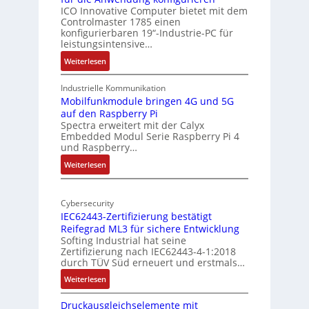
i
ICO Innovative Computer bietet mit dem
i
Controlmaster 1785 einen
c
t
konfigurierbaren 19“-Industrie-PC für
a
e
leistungsintensive…
l
k
:
Weiterlesen
-
t
1
A
u
9
Industrielle Kommunikation
I
r
-
Mobilfunkmodule bringen 4G und 5G
a
auf den Raspberry Pi
Z
Spectra erweitert mit der Calyx
n
o
Embedded Modul Serie Raspberry Pi 4
l
d
und Raspberry…
l
e
:
Weiterlesen
-
r
M
I
E
o
n
d
Cybersecurity
b
d
g
IEC62443-Zertifizierung bestätigt
i
u
e
Reifegrad ML3 für sichere Entwicklung
l
s
Softing Industrial hat seine
f
t
Zertifizierung nach IEC62443-4-1:2018
u
r
durch TÜV Süd erneuert und erstmals…
n
i
:
Weiterlesen
k
e
I
m
-
Druckausgleichselemente mit
E
o