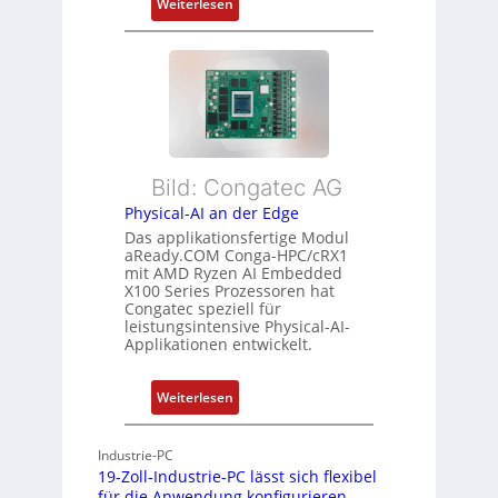
:
Z
Weiterlesen
ü
F
u
r
l
s
m
e
t
e
x
a
h
i
n
r
b
d
L
l
s
e
Bild: Congatec AG
e
ü
i
Physical-AI an der Edge
E
b
s
Das applikationsfertige Modul
t
e
t
aReady.COM Conga-HPC/cRX1
h
r
u
mit AMD Ryzen AI Embedded
e
w
n
X100 Series Prozessoren hat
r
Congatec speziell für
a
g
leistungsintensive Physical-AI-
c
c
Applikationen entwickelt.
a
h
t
u
:
Weiterlesen
-
n
P
A
g
h
r
Industrie-PC
y
c
19-Zoll-Industrie-PC lässt sich flexibel
s
h
für die Anwendung konfigurieren