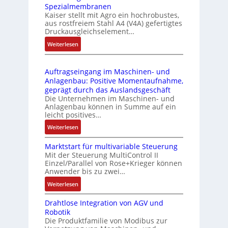
P
Spezialmembranen
C
d
C
Kaiser stellt mit Agro ein hochrobustes,
6
u
l
aus rostfreiem Stahl A4 (V4A) gefertigtes
2
l
ä
Druckausgleichselement…
4
e
s
:
Weiterlesen
4
b
s
D
3
r
t
r
-
i
s
Auftragseingang im Maschinen- und
u
Z
n
i
Anlagenbau: Positive Momentaufnahme,
c
e
g
c
geprägt durch das Auslandsgeschäft
k
r
e
h
Die Unternehmen im Maschinen- und
a
t
Anlagenbau können in Summe auf ein
n
f
u
i
leicht positives…
4
l
s
f
G
e
:
Weiterlesen
g
i
u
x
A
l
z
n
i
Marktstart für multivariable Steuerung
u
e
i
Mit der Steuerung MultiControl II
d
b
f
i
e
Einzel/Parallel von Rose+Krieger können
5
e
t
c
Anwender bis zu zwei…
r
G
l
r
h
u
a
:
Weiterlesen
f
a
s
n
u
M
ü
g
e
g
Drahtlose Integration von AGV und
f
a
r
s
l
b
Robotik
d
r
d
e
e
e
Die Produktfamilie von Modibus zur
e
k
i
i
m