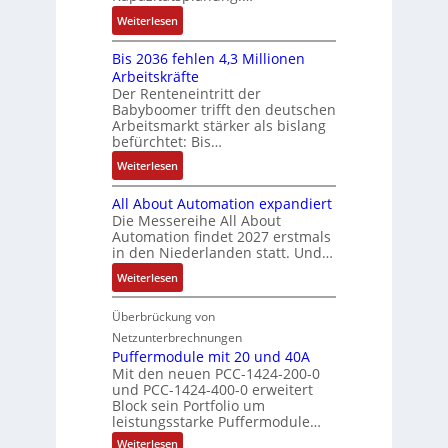
s
i
f
2
S
:
f
Weiterlesen
e
n
-
y
K
ü
b
a
E
s
Bis 2036 fehlen 4,3 Millionen
I
h
s
h
r
t
Arbeitskräfte
b
r
-
m
g
e
Der Renteneintritt der
r
e
u
e
Babyboomer trifft den deutschen
e
m
a
r
n
,
Arbeitsmarkt stärker als bislang
b
e
u
z
d
befürchtet: Bis…
g
n
c
u
M
e
i
:
Weiterlesen
h
m
a
p
s
B
t
V
r
r
All About Automation expandiert
s
i
S
o
k
ä
Die Messereihe All About
e
s
t
r
e
Automation findet 2027 erstmals
g
b
2
r
s
in den Niederlanden statt. Und…
t
t
e
0
u
t
i
d
:
Weiterlesen
s
3
k
a
n
u
A
t
6
t
n
g
r
l
Überbrückung von
ä
f
u
d
l
c
l
t
e
Netzunterbrechnungen
r
d
e
h
A
i
h
Puffermodule mit 20 und 40A
e
i
d
b
Mit den neuen PCC-1424-200-0
g
l
s
t
a
und PCC-1424-400-0 erweitert
o
e
e
V
Block sein Portfolio um
e
s
u
n
n
D
leistungsstarke Puffermodule…
r
A
t
J
4
M
:
b
Weiterlesen
u
A