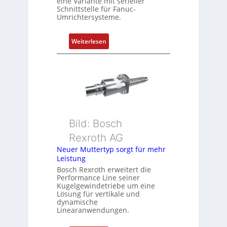
eine Variante mit serieller
e
Schnittstelle für Fanuc-
r
Umrichtersysteme.
t
P
:
Weiterlesen
o
D
s
r
i
e
t
h
i
g
o
e
n
b
s
Bild: Bosch
e
m
Rexroth AG
r
e
k
Neuer Muttertyp sorgt für mehr
s
Leistung
o
s
m
Bosch Rexroth erweitert die
u
Performance Line seiner
b
n
Kugelgewindetriebe um eine
i
g
Lösung für vertikale und
n
dynamische
u
Linearanwendungen.
i
n
e
d