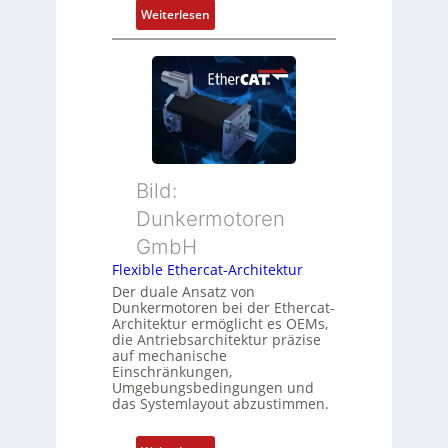
r
:
Weiterlesen
Z
t
N
u
P
e
s
o
u
t
s
e
a
i
r
n
t
M
d
i
u
s
o
t
ü
Bild:
n
t
b
Dunkermotoren
s
e
e
m
GmbH
r
r
e
t
Flexible Ethercat-Architektur
w
s
y
a
Der duale Ansatz von
s
Dunkermotoren bei der Ethercat-
p
c
Architektur ermöglicht es OEMs,
u
s
h
die Antriebsarchitektur präzise
n
o
u
auf mechanische
g
r
Einschränkungen,
n
Umgebungsbedingungen und
u
g
g
das Systemlayout abzustimmen.
n
t
d
f