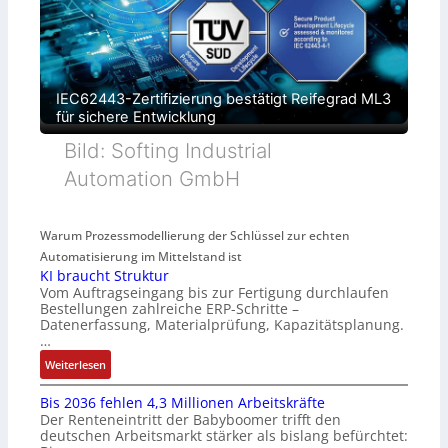
IEC62443-Zertifizierung bestätigt Reifegrad ML3
für sichere Entwicklung
Bild: Softing Industrial
Automation GmbH
Warum Prozessmodellierung der Schlüssel zur echten
Automatisierung im Mittelstand ist
KI braucht Struktur
Vom Auftragseingang bis zur Fertigung durchlaufen
Bestellungen zahlreiche ERP-Schritte –
Datenerfassung, Materialprüfung, Kapazitätsplanung.
…
:
Weiterlesen
K
Bis 2036 fehlen 4,3 Millionen Arbeitskräfte
I
Der Renteneintritt der Babyboomer trifft den
b
deutschen Arbeitsmarkt stärker als bislang befürchtet:
r