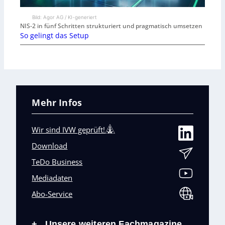
Bild: Agor AG / KI-generiert
NIS-2 in fünf Schritten strukturiert und pragmatisch umsetzen
So gelingt das Setup
Mehr Infos
Wir sind IVW geprüft!
Download
TeDo Business
Mediadaten
Abo-Service
Unsere weiteren Fachmagazine
+