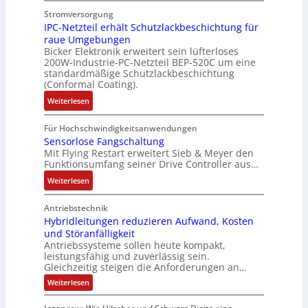
h
g
e
u
e
Stromversorgung
u
i
r
f
r
IPC-Netzteil erhält Schutzlackbeschichtung für
n
n
z
raue Umgebungen
f
W
g
d
u
Bicker Elektronik erweitert sein lüfterloses
e
e
f
i
m
200W-Industrie-PC-Netzteil BEP-520C um eine
r
g
ü
e
V
standardmäßige Schutzlackbeschichtung
m
s
r
P
o
(Conformal Coating).
o
e
C
r
r
:
Weiterlesen
d
n
r
o
s
I
u
s
i
d
t
P
Für Hochschwindigkeitsanwendungen
l
o
m
u
a
C
Sensorlose Fangschaltung
e
r
p
k
n
Mit Flying Restart erweitert Sieb & Meyer den
-
m
ü
w
t
d
Funktionsumfang seiner Drive Controller aus…
N
i
b
e
i
d
e
:
Weiterlesen
t
e
r
o
e
t
S
2
r
k
n
s
z
e
Antriebstechnik
0
w
z
s
V
t
n
Hybridleitungen reduzieren Aufwand, Kosten
u
a
e
a
D
e
und Störanfälligkeit
s
n
c
u
n
M
i
Antriebssysteme sollen heute kompakt,
o
d
h
g
a
A
leistungsfähig und zuverlässig sein.
l
r
4
t
e
l
E
Gleichzeitig steigen die Anforderungen an…
e
l
0
t
y
l
:
Weiterlesen
r
o
A
h
s
H
e
h
s
e
y
e
k