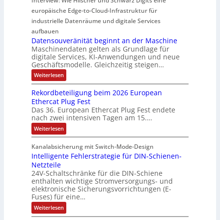
Interview: Wie Hilscher und Schwarz Digits eine
ä
b
e
r
t
r
europäische Edge-to-Cloud-Infrastruktur für
l
F
m
i
r
t
industrielle Datenräume und digitale Services
a
i
d
i
S
l
n
aufbauen
s
s
e
c
g
Datensouveränität beginnt an der Maschine
c
i
c
h
Maschinendaten gelten als Grundlage für
s
t
h
h
digitale Services, KI-Anwendungen und neue
u
u
c
e
e
Geschäftsmodelle. Gleichzeitig steigen…
n
t
h
G
g
A
:
Weiterlesen
z
a
e
e
u
D
n
l
l
h
a
t
r
Rekordbeteiligung beim 2026 European
a
t
t
ä
e
o
Ethercat Plug Fest
e
c
u
d
u
Das 36. European Ethercat Plug Fest endete
n
m
u
k
n
s
s
nach zwei intensiven Tagen am 15.…
z
a
b
o
g
e
i
:
t
Weiterlesen
u
e
e
d
R
v
i
r
s
e
e
e
e
Kanalabsicherung mit Switch-Mode-Design
o
k
c
r
h
n
Intelligente Fehlerstrategie für DIN-Schienen-
o
n
ä
h
A
n
r
n
Netzteile
g
u
i
d
i
u
24V-Schaltschränke für die DIN-Schiene
f
e
b
t
c
enthalten wichtige Stromversorgungs- und
w
n
e
w
ä
a
h
elektronische Sicherungsvorrichtungen (E-
t
g
t
ä
n
Fuses) für eine…
e
t
b
e
d
h
i
e
u
:
Weiterlesen
,
n
l
l
g
I
K
n
i
i