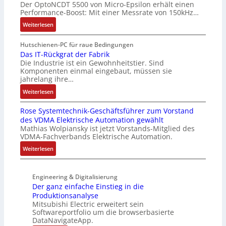
Der OptoNCDT 5500 von Micro-Epsilon erhält einen
t
e
r
n
Performance-Boost: Mit einer Messrate von 150kHz…
t
s
i
e
e
:
:
e
Weiterlesen
n
r
Q
V
b
A
i
2
e
s
Hutschienen-PC für raue Bedingungen
r
e
-
r
-
Das IT-Rückgrat der Fabrik
b
Die Industrie ist ein Gewohnheitstier. Sind
l
E
b
u
e
Komponenten einmal eingebaut, müssen sie
o
r
e
n
i
jahrelang ihre…
s
g
s
d
t
:
e
e
s
M
Weiterlesen
s
D
M
b
e
a
k
Rose Systemtechnik-Geschäftsführer zum Vorstand
a
u
n
r
r
r
des VDMA Elektrische Automation gewählt
s
l
i
t
k
ä
Mathias Wolpiansky ist jetzt Vorstands-Mitglied des
I
t
s
e
e
f
VDMA-Fachverbands Elektrische Automation.
T
i
s
L
t
t
:
-
t
Weiterlesen
e
a
i
e
R
R
u
b
s
n
o
ü
r
e
e
g
Engineering & Digitalisierung
s
c
n
s
r
l
Der ganz einfache Einstieg in die
e
k
-
t
t
e
Produktionsanalyse
S
g
K
ä
r
i
Mitsubishi Electric erweitert sein
y
r
i
t
i
t
Softwareportfolio um die browserbasierte
s
a
t
i
a
e
DataNavigateApp.
t
t
E
g
n
r