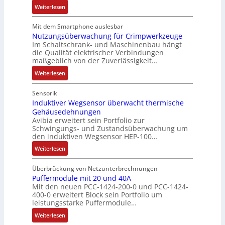
:
Weiterlesen
e
d
n
e
g
b
D
m
e
c
n
u
e
e
Mit dem Smartphone auslesbar
t
r
o
J
l
i
r
Nutzungsüberwachung für Crimpwerkzeuge
e
F
d
a
a
S
Im Schaltschrank- und Maschinenbau hängt
g
c
a
e
h
t
P
die Qualität elektrischer Verbindungen
a
h
b
r
r
i
N
maßgeblich von der Zuverlässigkeit…
n
n
r
e
o
:
z
Weiterlesen
i
i
s
n
N
e
k
k
z
u
i
Sensorik
-
i
t
n
Induktiver Wegsensor überwacht thermische
G
e
Gehäusedehnungen
z
f
e
l
Avibia erweitert sein Portfolio zur
u
a
s
e
Schwingungs- und Zustandsüberwachung um
n
c
c
den induktiven Wegsensor HEP-100…
g
h
h
:
Weiterlesen
s
e
ä
I
ü
E
f
n
b
Überbrückung von Netzunterbrechnungen
i
t
d
Puffermodule mit 20 und 40A
e
n
s
Mit den neuen PCC-1424-200-0 und PCC-1424-
u
r
s
f
400-0 erweitert Block sein Portfolio um
k
w
t
ü
leistungsstarke Puffermodule…
t
a
i
h
:
i
Weiterlesen
c
e
r
P
v