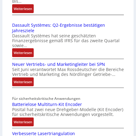
Bis…
a
:
Weiterlesen
u
B
c
i
h
Dassault Systèmes: Q2-Ergebnisse bestätigen
s
t
Jahresziele
2
S
Dassault Systèmes hat seine geschätzten
0
t
Finanzergebnisse gemäß IFRS für das zweite Quartal
3
r
sowie…
6
u
:
Weiterlesen
f
k
D
e
t
Neuer Vertriebs- und Marketingleiter bei SPN
a
h
u
Seit Juni verantwortet Max Rossdeutscher die Bereiche
s
l
r
Vertrieb und Marketing des Nördlinger Getriebe-…
s
e
a
:
Weiterlesen
n
u
N
4
l
e
,
Für sicherheitskritische Anwendungen
t
u
3
Batterielose Multiturn-Kit Encoder
S
e
M
Posital hat zwei neue Drehgeber-Modelle (Kit Encoder)
y
r
i
für sicherheitskritische Anwendungen vorgestellt.
s
V
l
:
t
e
Weiterlesen
l
B
è
r
i
Verbesserte Lasertriangulation
a
m
t
o