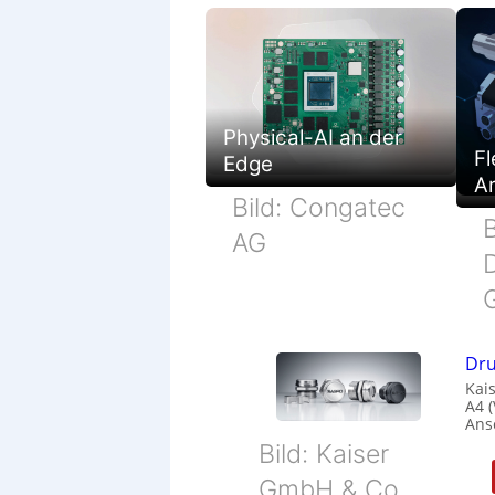
Physical-AI an der
Fl
Edge
Ar
Bild: Congatec
B
AG
Dru
Kais
A4 
Ans
Bild: Kaiser
GmbH & Co