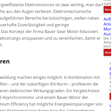
stat
rgieeffiziente Elektromotoren ist zwar wichtig, man darf
Weit
iche aus den Augen verlieren. Elektromechanische
aufgeführten Bereiche berücksichtigen, stellen neben
Auf
Anl
auerhafte Zuverlässigkeit und geringe
Mom
. Das Konzept der Firma Bauer Gear Motor fokussiert
Aus
riebsstrangs anzupassen und zu vereinfachen, damit er
Die
Anl
t.
leic
Weit
oren
twicklung machen einiges möglich: In Kombination mit
iften – und der zukünftigen IE4-Norm – profitieren die
en elektrischen Wirkungsgraden. Ein Vergleichstest
E2-Asynchronmotor und einem Bauer-Motor der
mium Efficiency hat mögliche Energieeinsparungen von
samte Elektromotoren-Know-how des Unternehmens –