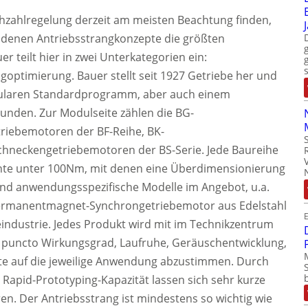
zahlregelung derzeit am meisten Beachtung finden,
andenen Antriebsstrangkonzepte die größten
r teilt hier in zwei Unterkategorien ein:
goptimierung. Bauer stellt seit 1927 Getriebe her und
ularen Standardprogramm, aber auch einem
Kunden. Zur Modulseite zählen die BG-
triebemotoren der BF-Reihe, BK-
hneckengetriebemotoren der BS-Serie. Jede Baureihe
te unter 100Nm, mit denen eine Überdimensionierung
ind anwendungsspezifische Modelle im Angebot, u.a.
-Permanentmagnet-Synchrongetriebemotor aus Edelstahl
E
eindustrie. Jedes Produkt wird mit im Technikzentrum
 in puncto Wirkungsgrad, Laufruhe, Geräuschentwicklung,
ute auf die jeweilige Anwendung abzustimmen. Durch
 Rapid-Prototyping-Kapazität lassen sich sehr kurze
en. Der Antriebsstrang ist mindestens so wichtig wie