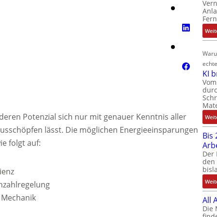
Ver
Anla
Fer
Weit
Waru
echte
KI 
Vom 
durc
Schr
Mate
, deren Potenzial sich nur mit genauer Kenntnis aller
Weit
usschöpfen lässt. Die möglichen Energieeinsparungen
Bis 
e folgt auf:
Arb
Der 
den 
bisl
ienz
Weit
hzahlregelung
 Mechanik
All
Die 
find