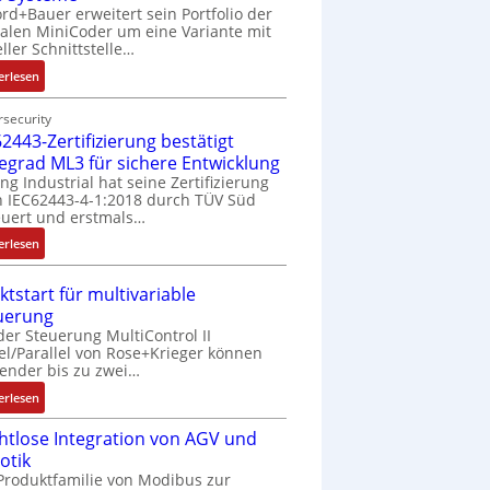
rd+Bauer erweitert sein Portfolio der
talen MiniCoder um eine Variante mit
eller Schnittstelle…
:
erlesen
E
i
security
2443-Zertifizierung bestätigt
n
f
fegrad ML3 für sichere Entwicklung
a
ing Industrial hat seine Zertifizierung
 IEC62443-4-1:2018 durch TÜV Süd
c
uert und erstmals…
h
e
:
erlesen
S
I
e
E
ktstart für multivariable
n
C
uerung
s
6
der Steuerung MultiControl II
o
2
el/Parallel von Rose+Krieger können
r
4
ender bis zu zwei…
-
4
:
erlesen
I
3
M
n
-
htlose Integration von AGV und
a
t
Z
otik
r
e
e
Produktfamilie von Modibus zur
k