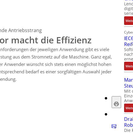
Leno
t
digi
seri
Weit
nde Antriebsstrang
Cyber
or macht die Effizienz
IEC6
Rei
forderungen der jeweiligen Anwendung gibt es viele
Soft
nach
stung aus dem Stromnetz auf die Maschine. Ganz egal,
erne
der Anwender wünscht sich stets einen möglichst hohen
Weit
ntsprechend bedarf es einer sorgfältigen Auswahl jeder
wendung.
Mar
Ste
Mit 
Einz
Anw
Weit
Dra
Rob
Die 