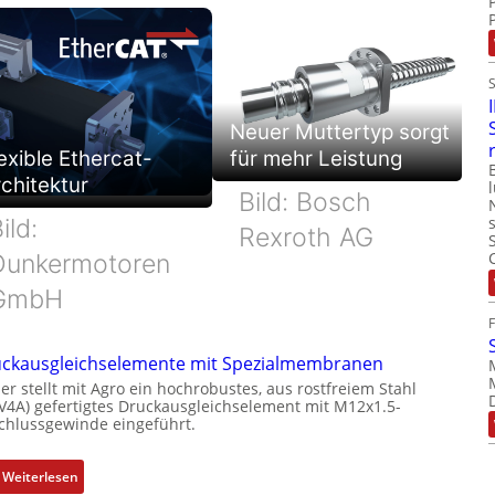
Neuer Muttertyp sorgt
exible Ethercat-
für mehr Leistung
chitektur
Bild: Bosch
ild:
Rexroth AG
Dunkermotoren
GmbH
ckausgleichselemente mit Spezialmembranen
er stellt mit Agro ein hochrobustes, aus rostfreiem Stahl
(V4A) gefertigtes Druckausgleichselement mit M12x1.5-
chlussgewinde eingeführt.
:
Weiterlesen