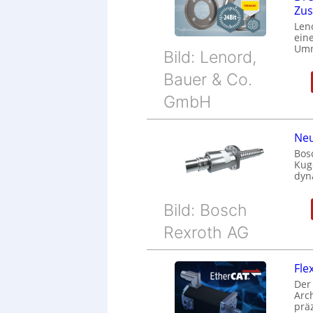
Zu
Len
eine
Umr
Bild: Lenord,
Bauer & Co.
GmbH
Neu
Bos
Kug
dyn
Bild: Bosch
Rexroth AG
Fle
Der
Arc
prä