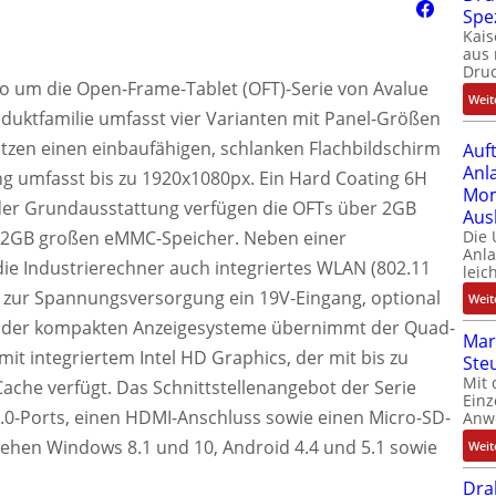
Spe
Kais
aus 
Dru
io um die Open-Frame-Tablet (OFT)-Serie von Avalue
Weit
roduktfamilie umfasst vier Varianten mit Panel-Größen
esitzen einen einbaufähigen, schlanken Flachbildschirm
Auf
Anl
ng umfasst bis zu 1920x1080px. Ein Hard Coating 6H
Mom
 der Grundausstattung verfügen die OFTs über 2GB
Aus
 32GB großen eMMC-Speicher. Neben einer
Die
Anl
die Industrierechner auch integriertes WLAN (802.11
leic
ht zur Spannungsversorgung ein 19V-Eingang, optional
Weit
ng der kompakten Anzeigesysteme übernimmt der Quad-
Mar
it integriertem Intel HD Graphics, der mit bis zu
Ste
Mit 
ache verfügt. Das Schnittstellenangebot der Serie
Einz
.0-Ports, einen HDMI-Anschluss sowie einen Micro-SD-
Anw
tehen Windows 8.1 und 10, Android 4.4 und 5.1 sowie
Weit
Dra