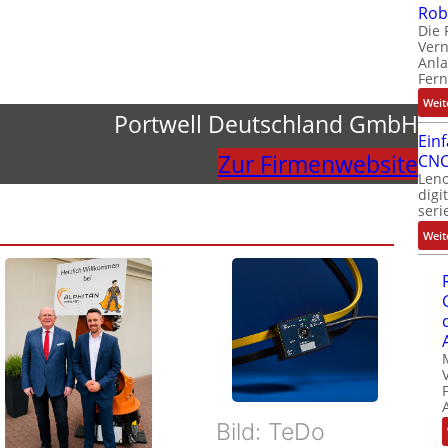
Rob
Die 
Ver
Anla
Fer
Weit
Portwell Deutschland GmbH
Ein
Zur Firmenwebsite
CNC
Leno
digi
seri
Weit
Bild: TeDo