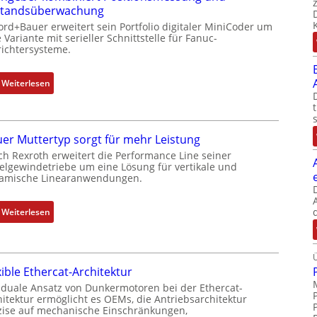
standsüberwachung
e
ord+Bauer erweitert sein Portfolio digitaler MiniCoder um
b
 Variante mit serieller Schnittstelle für Fanuc-
e
ichtersysteme.
r
k
:
Weiterlesen
o
D
m
r
b
e
i
er Muttertyp sorgt für mehr Leistung
h
n
ch Rexroth erweitert die Performance Line seiner
g
i
elgewindetriebe um eine Lösung für vertikale und
e
amische Linearanwendungen.
e
b
r
e
t
:
Weiterlesen
r
P
N
k
o
e
o
s
u
m
i
xible Ethercat-Architektur
e
b
t
r
 duale Ansatz von Dunkermotoren bei der Ethercat-
i
i
hitektur ermöglicht es OEMs, die Antriebsarchitektur
M
n
zise auf mechanische Einschränkungen,
o
u