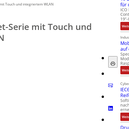
für
mit Touch und integriertem WLAN
ICO 
Cont
19“-
t-Serie mit Touch und
Weit
N
Indus
Mob
auf
Spec
Modu
Ras
Weit
Cyber
IEC6
Rei
Soft
nach
erne
Weit
Dru