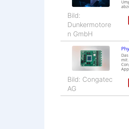
Umg
abz
Bild:
Dunkermotore
n GmbH
Phy
Das
mit
Cong
Appl
Bild: Congatec
AG