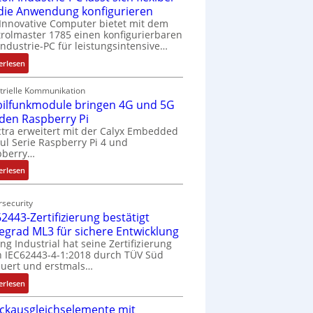
 die Anwendung konfigurieren
Innovative Computer bietet mit dem
rolmaster 1785 einen konfigurierbaren
Industrie-PC für leistungsintensive…
:
erlesen
1
9
trielle Kommunikation
ilfunkmodule bringen 4G und 5G
-
Z
 den Raspberry Pi
o
tra erweitert mit der Calyx Embedded
l Serie Raspberry Pi 4 und
l
pberry…
l
-
:
erlesen
I
M
n
o
security
d
b
2443-Zertifizierung bestätigt
u
i
fegrad ML3 für sichere Entwicklung
s
l
ing Industrial hat seine Zertifizierung
t
f
 IEC62443-4-1:2018 durch TÜV Süd
r
u
uert und erstmals…
i
n
:
erlesen
e
k
I
-
m
ckausgleichselemente mit
E