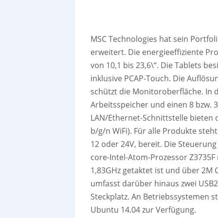
MSC Technologies hat sein Portfol
erweitert. Die energieeffiziente P
von 10,1 bis 23,6\“. Die Tablets b
inklusive PCAP-Touch. Die Auflösu
schützt die Monitoroberfläche. In
Arbeitsspeicher und einen 8 bzw.
LAN/Ethernet-Schnittstelle bieten 
b/g/n WiFi). Für alle Produkte ste
12 oder 24V, bereit. Die Steueru
core-Intel-Atom-Prozessor Z3735F m
1,83GHz getaktet ist und über 2M C
umfasst darüber hinaus zwei USB2
Steckplatz. An Betriebssystemen s
Ubuntu 14.04 zur Verfügung.