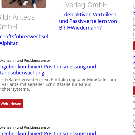
Verlag GmbH
… den aktiven Verteilern
ild: Antecs
und Passivverteilern von
GmbH
Bihl+Wiedemann?
chäftsführerwechsel
 Alphitan
Drehzahl- und Positionssensor
hgeber kombiniert Positionsmessung und
standsüberwachung
ord+Bauer erweitert sein Portfolio digitaler MiniCoder um
 Variante mit serieller Schnittstelle für Fanuc-
ichtersysteme.
:
Weiterlesen
D
i
r
e
Drehzahl- und Positionssensor
h
hgeber kombiniert Positionsmessung und
g