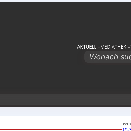
AKTUELL
MEDIATHEK
Search
Indus
19-Z