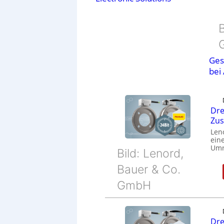
B
Ges
bei
Dre
Zu
Len
eine
Umr
Bild: Lenord,
Bauer & Co.
GmbH
Dre