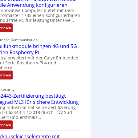
 die Anwendung konfigurieren
Innovative Computer bietet mit dem
rolmaster 1785 einen konfigurierbaren
Industrie-PC für leistungsintensive…
:
erlesen
1
9
trielle Kommunikation
ilfunkmodule bringen 4G und 5G
-
Z
 den Raspberry Pi
o
tra erweitert mit der Calyx Embedded
l Serie Raspberry Pi 4 und
l
pberry…
l
-
:
erlesen
I
M
n
o
security
d
b
2443-Zertifizierung bestätigt
u
i
fegrad ML3 für sichere Entwicklung
s
l
ing Industrial hat seine Zertifizierung
t
f
 IEC62443-4-1:2018 durch TÜV Süd
r
u
uert und erstmals…
i
n
:
erlesen
e
k
I
-
m
ckausgleichselemente mit
E