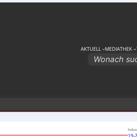
AKTUELL
MEDIATHEK
Search
Indus
19-Z