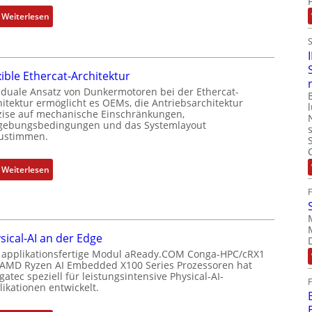
e
t
:
Weiterlesen
r
P
N
k
o
e
o
s
u
m
i
xible Ethercat-Architektur
e
b
t
r
 duale Ansatz von Dunkermotoren bei der Ethercat-
i
i
hitektur ermöglicht es OEMs, die Antriebsarchitektur
M
n
zise auf mechanische Einschränkungen,
o
u
i
ebungsbedingungen und das Systemlayout
n
t
ustimmen.
e
s
t
r
m
e
t
:
Weiterlesen
e
r
P
F
s
t
o
l
s
y
s
e
u
p
i
x
n
s
sical-AI an der Edge
t
i
g
o
 applikationsfertige Modul aReady.COM Conga-HPC/cRX1
i
b
u
 AMD Ryzen AI Embedded X100 Series Prozessoren hat
r
o
l
atec speziell für leistungsintensive Physical-AI-
n
g
n
e
ikationen entwickelt.
d
t
s
E
Z
f