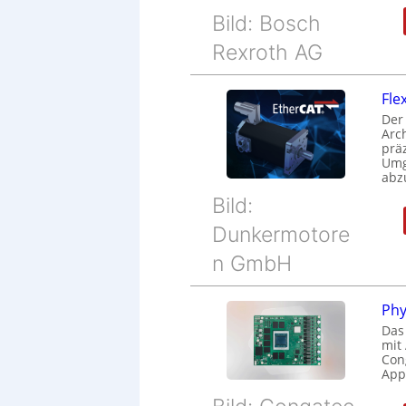
Bild: Bosch
Rexroth AG
Fle
Der
Arc
prä
Umg
abz
Bild:
Dunkermotore
n GmbH
Phy
Das
mit
Cong
Appl