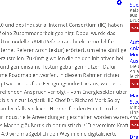
Spe
Kais
aus 
Dru
.0 und des Industrial Internet Consortium (IIC) haben
Weit
auf eine Zusammenarbeit geeinigt. Dabei wurde das
kturmodelle RAMI (Referenzarchitekturmodel für
Auf
Anl
 Internet Referenzarchitektur) erörtert, um eine künftige
Mom
rzustellen. Zukünftig wollen die beiden Initiativen bei
Aus
n und gemeinsame Testumgebungen nutzen. Dafür
Die
Anl
same Roadmap entworfen. In diesem Rahmen richtet
leic
auptsächlich auf die Fertigungsindustrie aus, während
Weit
reifenden Anspruch verfolgt – vom Energiesektor über
Mar
is hin zur Logistik. IIC-Chef Dr. Richard Mark Soley
Ste
Mit 
dernfalls vielleicht Hürden für den Eintritt in die
Einz
r industrielle Anwendungen geschaffen worden wären.
Anw
Machnig äußert sich optimistisch: \“Die vereinte Kraft
Weit
 4.0 wird maßgeblich den Weg in eine digitalisierte
Dra