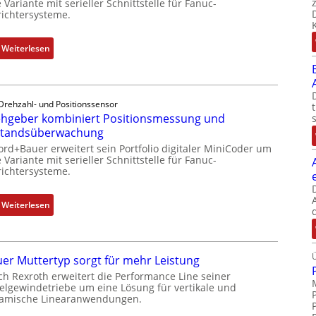
 Variante mit serieller Schnittstelle für Fanuc-
ichtersysteme.
:
Weiterlesen
D
r
e
Drehzahl- und Positionssensor
h
hgeber kombiniert Positionsmessung und
g
standsüberwachung
e
ord+Bauer erweitert sein Portfolio digitaler MiniCoder um
b
 Variante mit serieller Schnittstelle für Fanuc-
e
ichtersysteme.
r
k
:
Weiterlesen
o
D
m
r
b
e
i
er Muttertyp sorgt für mehr Leistung
h
n
ch Rexroth erweitert die Performance Line seiner
g
i
elgewindetriebe um eine Lösung für vertikale und
e
amische Linearanwendungen.
e
b
r