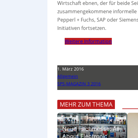
Wirtschaft ebnen, der für beide Sei
zusammengekommene informelle Gru
Pepperl + Fuchs, SAP oder Siemens,
Initiativen fortsetzen.
Weitere Information
1. März 2016
Allgemein
SPS-MAGAZIN 3 2016
MEHR ZUM THEMA
Neue Fachmesse: All
About Electronic