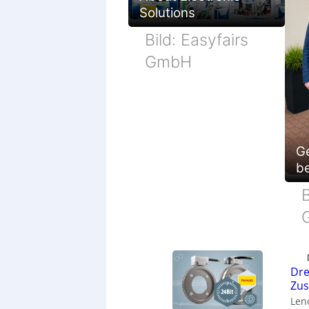
Solutions
Bild: Easyfairs
GmbH
G
be
B
Dre
Zu
Len