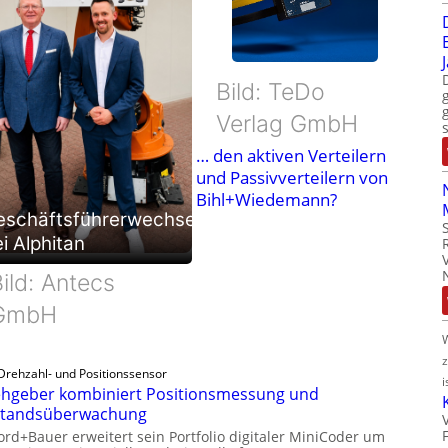
Bild: TeDo
Verlag GmbH
… den aktiven Verteilern
und Passivverteilern von
Bihl+Wiedemann?
eschäftsführerwechsel
i Alphitan
ild: Antecs
GmbH
Drehzahl- und Positionssensor
i
hgeber kombiniert Positionsmessung und
standsüberwachung
ord+Bauer erweitert sein Portfolio digitaler MiniCoder um