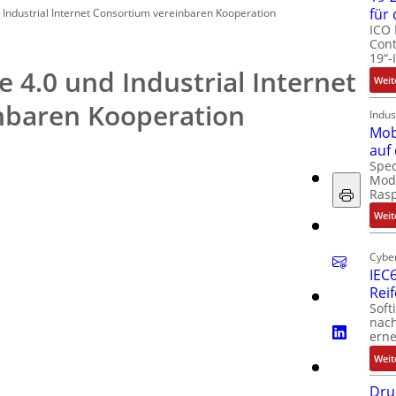
für
d Industrial Internet Consortium vereinbaren Kooperation
ICO 
Cont
19“-
e 4.0 und Industrial Internet
Weit
nbaren Kooperation
Indus
Mob
auf
Spec
Modu
Ras
Weit
Cyber
IEC6
Rei
Soft
nach
erne
Weit
Dru