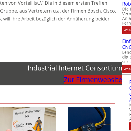
ten von Vorteil ist.\“ Die in diesem ersten Treffen
Rob
Die 
ppe, aus Vertretern u.a. der Firmen Bosch, Cisco,
Ver
Anla
 will ihre Arbeit bezüglich der Annäherung beider
Fer
Weit
Ein
CNC
Leno
digi
seri
Industrial Internet Consortium
Weit
Zur Firmenwebsite