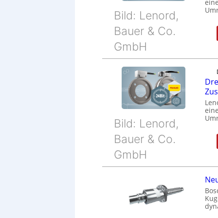
eine
Umr
Bild: Lenord,
Bauer & Co.
GmbH
Dre
Zu
Len
eine
Umr
Bild: Lenord,
Bauer & Co.
GmbH
Neu
Bos
Kug
dyn