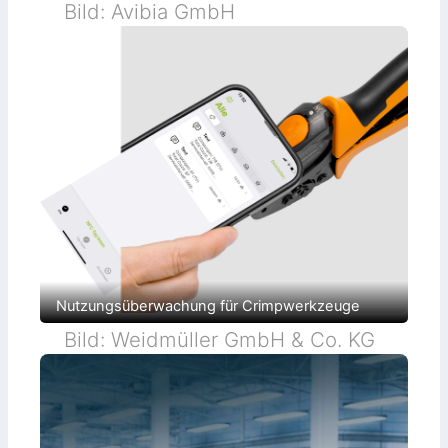
Bild: Avibia GmbH
i
e
k
n
Nutzungsüberwachung für Crimpwerkzeuge
Bild: Weidmüller GmbH & Co. KG