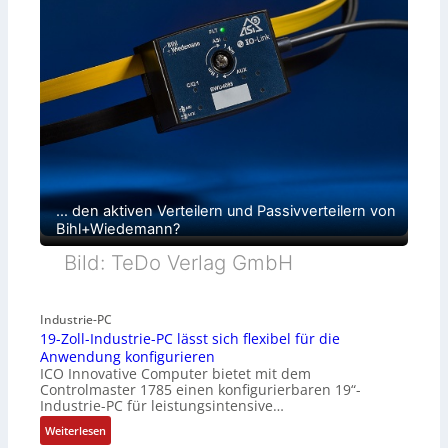
… den aktiven Verteilern und Passivverteilern von
Bihl+Wiedemann?
Bild: TeDo Verlag GmbH
Industrie-PC
19-Zoll-Industrie-PC lässt sich flexibel für die
Anwendung konfigurieren
ICO Innovative Computer bietet mit dem
Controlmaster 1785 einen konfigurierbaren 19“-
Industrie-PC für leistungsintensive…
:
Weiterlesen