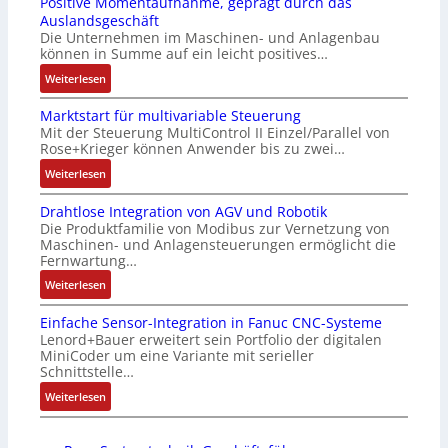
Positive Momentaufnahme, geprägt durch das
-
c
t
i
Auslandsgeschäft
Z
k
s
n
Die Unternehmen im Maschinen- und Anlagenbau
e
a
i
g
können in Summe auf ein leicht positives…
r
u
c
e
:
Weiterlesen
t
s
h
n
A
i
g
f
4
Marktstart für multivariable Steuerung
u
f
l
l
G
Mit der Steuerung MultiControl II Einzel/Parallel von
f
i
e
e
u
Rose+Krieger können Anwender bis zu zwei…
t
z
i
x
n
r
:
Weiterlesen
i
c
i
d
a
M
e
h
b
5
Drahtlose Integration von AGV und Robotik
g
a
r
s
e
G
Die Produktfamilie von Modibus zur Vernetzung von
s
r
u
e
l
a
Maschinen- und Anlagensteuerungen ermöglicht die
e
k
n
l
f
u
Fernwartung…
i
t
g
e
ü
f
:
Weiterlesen
n
s
b
m
r
d
D
g
t
e
e
d
e
Einfache Sensor-Integration in Fanuc CNC-Systeme
r
a
a
s
n
i
n
Lenord+Bauer erweitert sein Portfolio der digitalen
a
n
r
t
t
e
R
MiniCoder um eine Variante mit serieller
h
g
t
ä
e
A
Schnittstelle…
a
t
i
f
t
m
n
s
:
Weiterlesen
l
m
ü
i
i
w
p
E
o
M
r
g
t
e
b
i
s
a
m
t
S
n
e