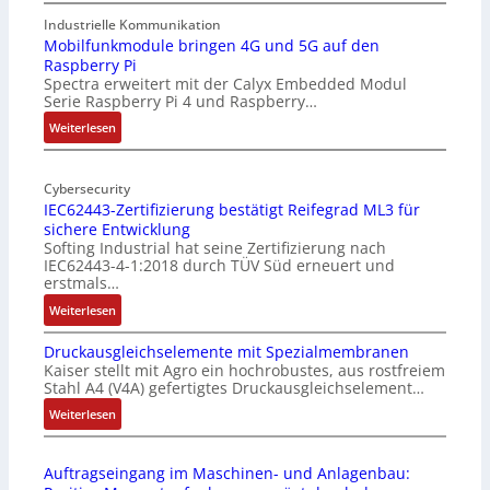
1
9
Industrielle Kommunikation
-
Mobilfunkmodule bringen 4G und 5G auf den
Raspberry Pi
Z
Spectra erweitert mit der Calyx Embedded Modul
o
Serie Raspberry Pi 4 und Raspberry…
l
l
:
Weiterlesen
-
M
I
o
n
Cybersecurity
b
IEC62443-Zertifizierung bestätigt Reifegrad ML3 für
d
i
sichere Entwicklung
u
l
Softing Industrial hat seine Zertifizierung nach
s
f
IEC62443-4-1:2018 durch TÜV Süd erneuert und
t
u
erstmals…
r
n
:
Weiterlesen
i
k
I
e
m
Druckausgleichselemente mit Spezialmembranen
E
-
o
Kaiser stellt mit Agro ein hochrobustes, aus rostfreiem
C
P
d
Stahl A4 (V4A) gefertigtes Druckausgleichselement…
6
C
u
2
:
Weiterlesen
l
l
4
D
ä
e
4
r
s
b
Auftragseingang im Maschinen- und Anlagenbau:
3
u
s
r