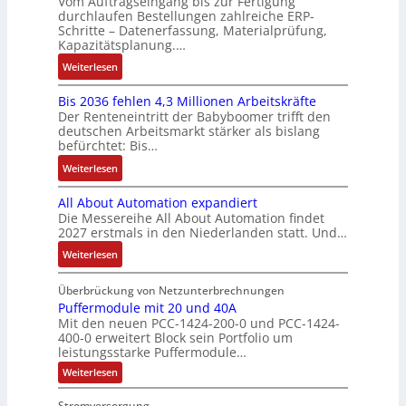
Vom Auftragseingang bis zur Fertigung
s
n
-
i
o
durchlaufen Bestellungen zahlreiche ERP-
s
V
t
t
G
Schritte – Datenerfassung, Materialprüfung,
n
t
i
e
è
w
e
Kapazitätsplanung.…
F
i
t
r
m
i
s
a
k
:
Weiterlesen
i
t
e
c
c
n
K
v
r
s
k
h
u
Bis 2036 fehlen 4,3 Millionen Arbeitskräfte
I
e
i
:
l
ä
c
Der Renteneintritt der Babyboomer trifft den
b
M
e
Q
u
f
deutschen Arbeitsmarkt stärker als bislang
C
r
o
b
2
n
t
befürchtet: Bis…
N
a
m
s
-
g
s
C
:
Weiterlesen
u
e
-
E
f
-
B
c
n
u
r
ü
All About Automation expandiert
S
i
h
t
n
g
h
Die Messereihe All About Automation findet
y
s
t
a
d
e
r
2027 erstmals in den Niederlanden statt. Und…
s
2
S
u
M
b
e
t
0
:
Weiterlesen
t
f
a
n
r
e
3
A
r
n
r
i
z
m
6
l
Überbrückung von Netzunterbrechnungen
u
a
k
s
u
e
f
l
Puffermodule mit 20 und 40A
k
h
e
s
m
Mit den neuen PCC-1424-200-0 und PCC-1424-
e
A
t
m
t
e
V
400-0 erweitert Block sein Portfolio um
h
b
u
e
i
b
o
leistungsstarke Puffermodule…
l
o
r
,
n
e
r
:
Weiterlesen
e
u
g
g
s
s
P
n
t
e
l
u
t
t
Stromversorgung