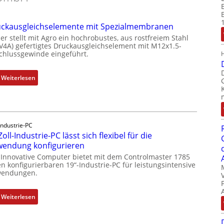
ckausgleichselemente mit Spezialmembranen
er stellt mit Agro ein hochrobustes, aus rostfreiem Stahl
(V4A) gefertigtes Druckausgleichselement mit M12x1.5-
chlussgewinde eingeführt.
:
Weiterlesen
D
r
u
c
Industrie-PC
k
Zoll-Industrie-PC lässt sich flexibel für die
a
endung konfigurieren
u
 Innovative Computer bietet mit dem Controlmaster 1785
s
n konfigurierbaren 19“-Industrie-PC für leistungsintensive
g
endungen.
l
e
:
Weiterlesen
i
1
c
9