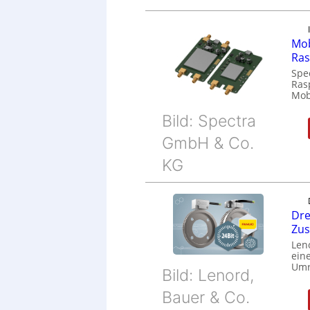
Mob
Ras
Spe
Ras
Mob
Bild: Spectra
GmbH & Co.
KG
Dre
Zu
Len
eine
Umr
Bild: Lenord,
Bauer & Co.