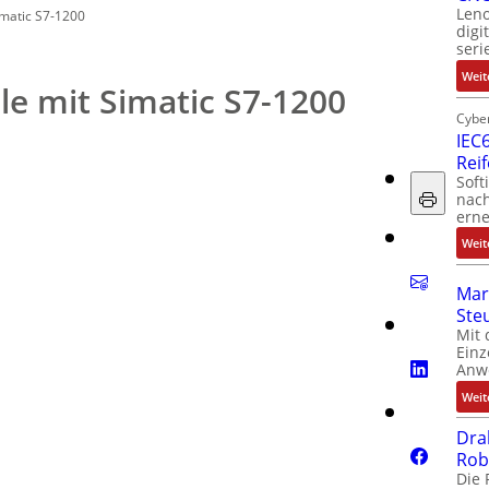
Leno
imatic S7-1200
digi
seri
Weit
le mit Simatic S7-1200
Cyber
IEC6
Rei
Soft
nach
erne
Weit
Mar
Ste
Mit 
Einz
Anw
Weit
Dra
Rob
Die 