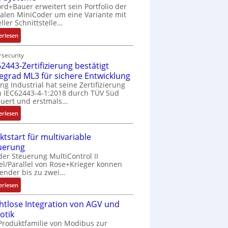
rd+Bauer erweitert sein Portfolio der
talen MiniCoder um eine Variante mit
eller Schnittstelle…
:
erlesen
E
i
security
2443-Zertifizierung bestätigt
n
f
fegrad ML3 für sichere Entwicklung
a
ing Industrial hat seine Zertifizierung
 IEC62443-4-1:2018 durch TÜV Süd
c
uert und erstmals…
h
e
:
erlesen
S
I
e
E
ktstart für multivariable
n
C
uerung
s
6
der Steuerung MultiControl II
o
2
el/Parallel von Rose+Krieger können
r
4
ender bis zu zwei…
-
4
:
erlesen
I
3
M
n
-
htlose Integration von AGV und
a
t
Z
otik
r
e
e
Produktfamilie von Modibus zur
k