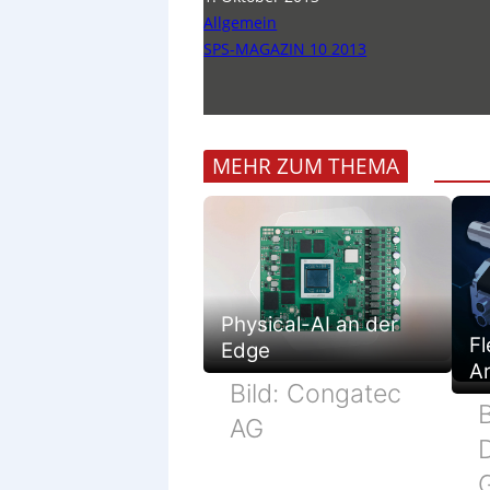
Allgemein
SPS-MAGAZIN 10 2013
MEHR ZUM THEMA
Physical-AI an der
Fl
Edge
Ar
Bild: Congatec
B
AG