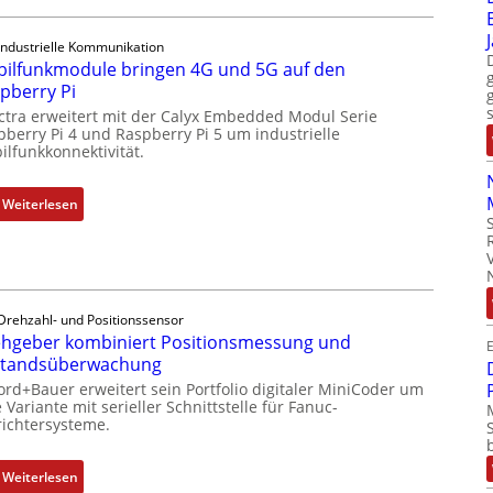
h
-
s
Z
e
Industrielle Kommunikation
o
ilfunkmodule bringen 4G und 5G auf den
l
l
pberry Pi
e
l
ctra erweitert mit der Calyx Embedded Modul Serie
m
-
pberry Pi 4 und Raspberry Pi 5 um industrielle
e
I
ilfunkkonnektivität.
n
n
t
d
:
Weiterlesen
e
u
M
m
s
o
i
t
b
t
r
i
S
i
l
Drehzahl- und Positionssensor
p
e
hgeber kombiniert Positionsmessung und
f
E
e
-
standsüberwachung
u
z
P
n
ord+Bauer erweitert sein Portfolio digitaler MiniCoder um
i
C
 Variante mit serieller Schnittstelle für Fanuc-
k
a
ichtersysteme.
l
m
l
ä
o
m
s
:
Weiterlesen
d
e