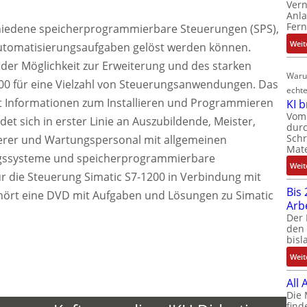
Ver
Anla
Fer
chiedene speicherprogrammierbare Steuerungen (SPS),
Weit
 Automatisierungsaufgaben gelöst werden können.
der Möglichkeit zur Erweiterung und des starken
Waru
1200 für eine Vielzahl von Steuerungsanwendungen. Das
echte
t Informationen zum Installieren und Programmieren
KI 
Vom 
t sich in erster Linie an Auszubildende, Meister,
durc
Schr
erer und Wartungspersonal mit allgemeinen
Mate
ngssysteme und speicherprogrammierbare
Weit
r die Steuerung Simatic S7-1200 in Verbindung mit
Bis 
ehört eine DVD mit Aufgaben und Lösungen zu Simatic
Arb
Der 
den 
bisl
Weit
All
Die 
find