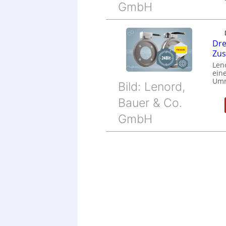
GmbH
Dre
Zu
Len
eine
Umr
Bild: Lenord,
Bauer & Co.
GmbH