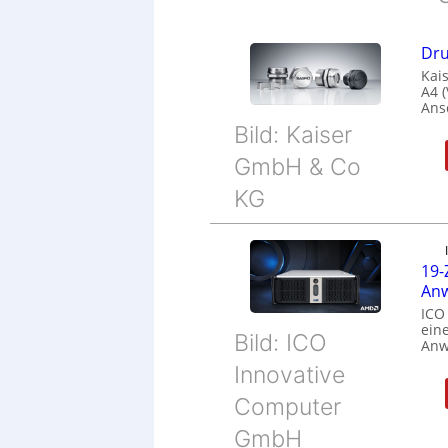
Dru
Kais
A4 
Ans
Bild: Kaiser
GmbH & Co
KG
19-
Anw
ICO
eine
Bild: ICO
Anw
Innovative
Computer
GmbH