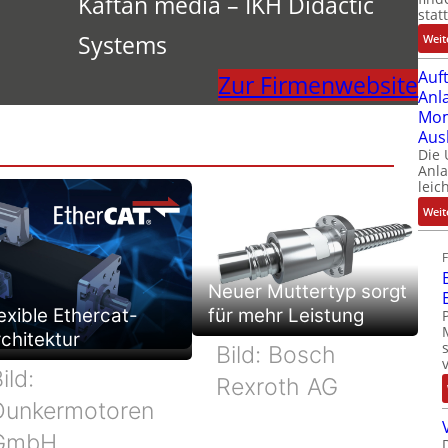
Kaftan media – IKH Didactic
stat
Systems
Weit
Auf
Zur Firmenwebsite
Anl
Mom
Aus
Die
Anl
leic
Weit
Neuer Muttertyp sorgt
exible Ethercat-
für mehr Leistung
chitektur
Bild: Bosch
ild:
Rexroth AG
Dunkermotoren
GmbH