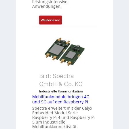
leistungsintensive
e
Anwendungen.
m
e
:
Weiterlesen
n
1
t
9
e
-
m
Z
i
o
t
l
S
l
p
-
e
I
Bild: Spectra
z
n
i
GmbH & Co. KG
d
a
Industrielle Kommunikation
u
l
Mobilfunkmodule bringen 4G
s
m
und 5G auf den Raspberry Pi
t
e
Spectra erweitert mit der Calyx
r
m
Embedded Modul Serie
i
Raspberry Pi 4 und Raspberry Pi
b
5 um industrielle
e
r
Mobilfunkkonnektivität.
-