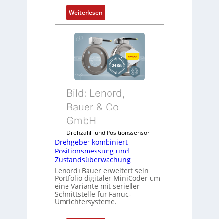
g
r
:
Weiterlesen
e
d
D
n
i
r
4
e
e
G
A
h
u
n
g
n
w
e
d
e
b
5
n
Bild: Lenord,
e
G
d
r
Bauer & Co.
a
u
k
u
GmbH
n
o
f
g
Drehzahl- und Positionssensor
m
d
k
Drehgeber kombiniert
b
e
o
Positionsmessung und
i
n
Zustandsüberwachung
n
n
R
Lenord+Bauer erweitert sein
f
i
Portfolio digitaler MiniCoder um
a
i
eine Variante mit serieller
e
s
g
Schnittstelle für Fanuc-
r
p
Umrichtersysteme.
u
t
b
r
P