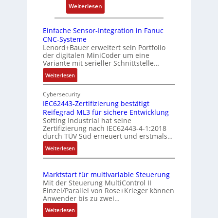
e
i
:
Weiterlesen
o
r
e
D
s
r
r
r
i
Einfache Sensor-Integration in Fanuc
y
e
e
CNC-Systeme
t
P
n
h
Lenord+Bauer erweitert sein Portfolio
i
i
der digitalen MiniCoder um eine
g
o
Variante mit serieller Schnittstelle…
e
n
:
Weiterlesen
b
s
E
e
m
i
Cybersecurity
r
e
n
IEC62443-Zertifizierung bestätigt
k
s
Reifegrad ML3 für sichere Entwicklung
f
o
Softing Industrial hat seine
s
a
Zertifizierung nach IEC62443-4-1:2018
m
c
u
durch TÜV Süd erneuert und erstmals…
b
h
n
:
Weiterlesen
i
e
g
I
S
n
u
E
e
i
n
Marktstart für multivariable Steuerung
C
n
e
Mit der Steuerung MultiControl II
d
6
s
r
Einzel/Parallel von Rose+Krieger können
Z
2
o
Anwender bis zu zwei…
t
u
4
r
P
:
Weiterlesen
4
s
-