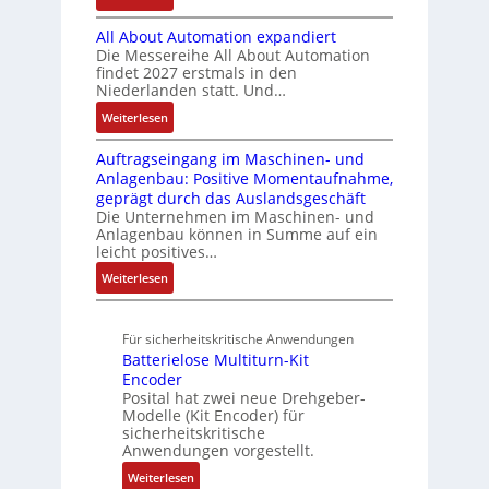
t
l
B
t
s
a
h
i
e
All About Automation expandiert
i
R
t
t
n
o
S
Die Messereihe All About Automation
s
e
e
S
d
n
findet 2027 erstmals in den
t
2
i
m
t
v
s
Niederlanden statt. Und…
e
0
f
e
r
o
ü
u
:
Weiterlesen
3
e
u
n
b
e
A
6
g
k
A
r
Auftragseingang im Maschinen- und
e
l
f
r
t
G
Anlagenbau: Positive Momentaufnahme,
u
l
r
e
a
u
V
geprägt durch das Auslandsgeschäft
n
A
h
w
d
r
u
Die Unternehmen im Maschinen- und
g
b
l
M
a
Anlagenbau können in Summe auf ein
n
o
e
L
c
leicht positives…
d
u
n
3
h
R
:
Weiterlesen
t
4
f
o
u
A
A
,
ü
b
n
u
u
3
r
o
Für sicherheitskritische Anwendungen
f
g
t
M
s
t
Batterielose Multiturn-Kit
t
o
i
i
i
Encoder
r
m
l
c
Posital hat zwei neue Drehgeber-
k
a
a
l
h
Modelle (Kit Encoder) für
g
t
i
sicherheitskritische
e
s
i
Anwendungen vorgestellt.
o
r
e
o
n
e
:
Weiterlesen
i