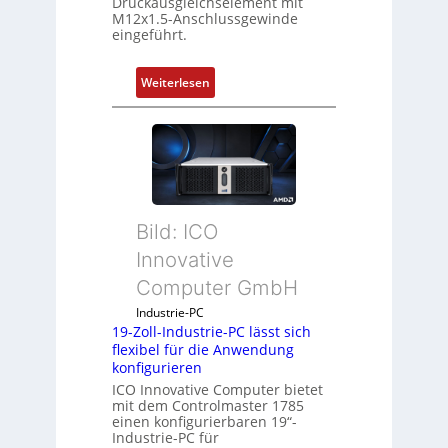
Druckausgleichselement mit
M12x1.5-Anschlussgewinde
eingeführt.
:
Weiterlesen
D
r
u
c
k
a
Bild: ICO
u
s
Innovative
g
Computer GmbH
l
e
Industrie-PC
19-Zoll-Industrie-PC lässt sich
i
flexibel für die Anwendung
c
konfigurieren
h
ICO Innovative Computer bietet
s
mit dem Controlmaster 1785
e
einen konfigurierbaren 19“-
Industrie-PC für
l