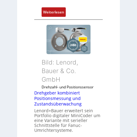
a
P
n
:
Weiterlesen
C
e
M
l
n
o
ä
b
s
i
s
l
t
f
s
u
i
Bild: Lenord,
n
c
k
Bauer & Co.
h
m
f
GmbH
o
l
Drehzahl- und Positionssensor
d
e
Drehgeber kombiniert
u
x
Positionsmessung und
l
i
Zustandsüberwachung
e
b
Lenord+Bauer erweitert sein
b
e
Portfolio digitaler MiniCoder um
eine Variante mit serieller
r
l
Schnittstelle für Fanuc-
i
f
Umrichtersysteme.
n
ü