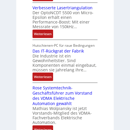
n
e
E
B
n
e
n
n
Verbesserte Lasertriangulation
a
g
x
A
Der OptoNCDT 5500 von Micro-
t
t
a
p
Epsilon erhält einen
r
w
t
n
Performance-Boost: Mit einer
a
b
i
e
Messrate von 150kHz…
g
n
e
c
r
i
d
:
Weiterlesen
i
k
i
m
i
V
t
l
e
M
e
e
s
Hutschienen-PC für raue Bedingungen
u
l
a
r
r
Das IT-Rückgrat der Fabrik
k
n
o
s
Die Industrie ist ein
t
b
r
g
s
c
Gewohnheitstier. Sind
e
ä
e
Komponenten einmal eingebaut,
h
s
f
M
müssen sie jahrelang ihre…
i
s
t
u
n
:
Weiterlesen
e
e
l
e
D
r
t
n
Rose Systemtechnik-
a
t
i
Geschäftsführer zum Vorstand
-
s
e
t
des VDMA Elektrische
u
I
L
u
Automation gewählt
n
T
a
r
Mathias Wolpiansky ist jetzt
d
-
s
n
Vorstands-Mitglied des VDMA-
A
R
e
Fachverbands Elektrische
-
n
ü
r
Automation.
K
l
c
t
i
:
Weiterlesen