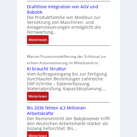
M
o
3
I
t
Drahtlose Integration von AGV und
a
s
-
n
a
Robotik
r
Z
i
t
n
Die Produktfamilie von Modibus zur
k
e
e
t
Vernetzung von Maschinen- und
d
t
r
g
Anlagensteuerungen ermöglicht die
i
s
s
t
Fernwartung…
r
o
ü
t
i
a
:
Weiterlesen
n
a
b
f
t
D
s
r
e
i
i
r
m
t
r
z
o
Warum Prozessmodellierung der Schlüssel zur
a
f
e
i
w
n
h
echten Automatisierung im Mittelstand ist
ü
s
e
i
a
KI braucht Struktur
t
r
s
r
n
Vom Auftragseingang bis zur Fertigung
c
l
m
u
u
durchlaufen Bestellungen zahlreiche
F
o
h
u
ERP-Schritte – Datenerfassung,
n
a
n
s
u
l
Materialprüfung, Kapazitätsplanung.…
g
n
g
e
n
t
b
u
:
Weiterlesen
I
u
i
g
e
c
K
n
n
v
s
Bis 2036 fehlen 4,3 Millionen
C
I
t
d
a
Arbeitskräfte
t
N
b
e
Z
r
Der Renteneintritt der Babyboomer trifft
ä
C
r
g
i
den deutschen Arbeitsmarkt stärker als
u
t
-
a
r
bislang befürchtet: Bis…
a
s
i
S
u
a
b
:
Weiterlesen
g
t
y
c