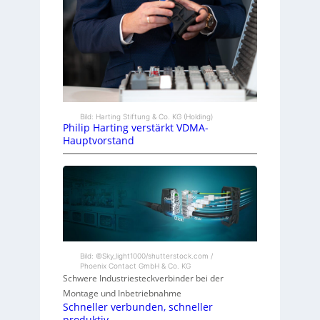
Bild: Harting Stiftung & Co. KG (Holding)
Philip Harting verstärkt VDMA-
Hauptvorstand
Bild: ©Sky_light1000/shutterstock.com /
Phoenix Contact GmbH & Co. KG
Schwere Industriesteckverbinder bei der
Montage und Inbetriebnahme
Schneller verbunden, schneller
produktiv