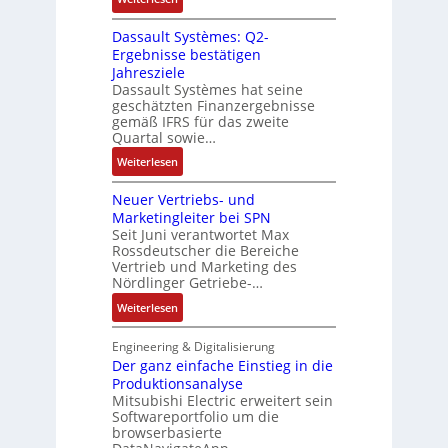
a
k
r
t
R
g
g
i
Dassault Systèmes: Q2-
E
o
e
r
a
Ergebnisse bestätigen
n
s
n
a
n
Jahresziele
c
e
b
t
g
Dassault Systèmes hat seine
o
S
a
d
geschätzten Finanzergebnisse
u
d
y
u
gemäß IFRS für das zweite
e
l
e
s
Quartal sowie…
:
r
a
r
t
P
F
:
t
Weiterlesen
e
o
a
D
i
m
s
b
Neuer Vertriebs- und
a
o
t
i
r
Marketingleiter bei SPN
s
n
e
t
Seit Juni verantwortet Max
i
s
c
Rossdeutscher die Bereiche
i
k
a
h
Vertrieb und Marketing des
v
u
Nördlinger Getriebe-…
n
e
l
i
:
Weiterlesen
M
t
k
N
o
S
-
e
m
Engineering & Digitalisierung
y
G
u
Der ganz einfache Einstieg in die
e
s
e
Produktionsanalyse
e
n
t
s
Mitsubishi Electric erweitert sein
r
t
è
Softwareportfolio um die
c
V
a
m
browserbasierte
h
e
u
e